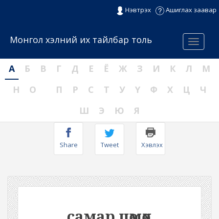
Нэвтрэх
Ашиглах заавар
Монгол хэлний их тайлбар толь
Menu
А
Б
В
Г
Д
Е
Ё
Ж
З
И
К
Л
М
Н
О
П
Р
С
Т
У
Ү
Ф
Х
Ц
Ч
Ш
Э
Ю
Я
Share
Tweet
Хэвлэх
самар цөмөх