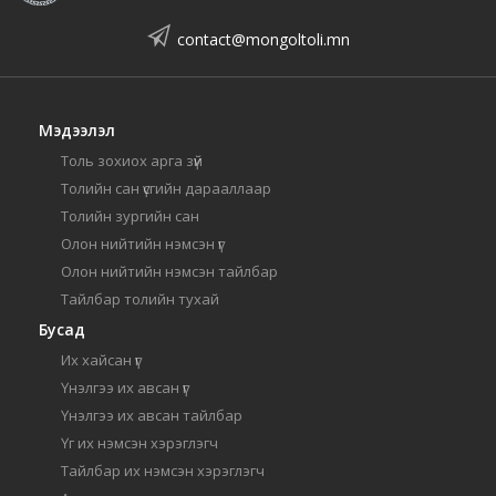
contact@mongoltoli.mn
Мэдээлэл
Толь зохиох арга зүй
Толийн сан үсгийн дарааллаар
Толийн зургийн сан
Олон нийтийн нэмсэн үг
Олон нийтийн нэмсэн тайлбар
Тайлбар толийн тухай
Бусад
Их хайсан үг
Үнэлгээ их авсан үг
Үнэлгээ их авсан тайлбар
Үг их нэмсэн хэрэглэгч
Тайлбар их нэмсэн хэрэглэгч