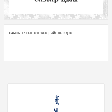
самрын ясыг хагалж үрийг нь идэх
ᠰᠠᠮᠤᠷ ᠴᠥᠮᠦᠬᠦ