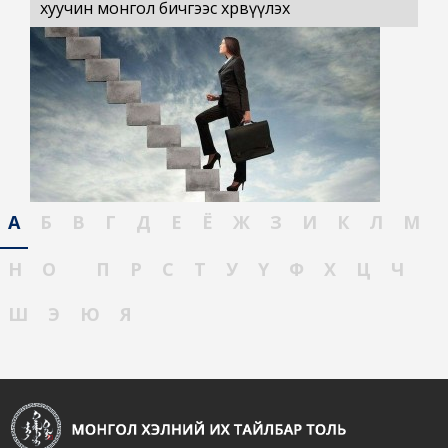
хуучин монгол бичгээс хөрвүүлэх
А
Б
В
Г
Д
Е
Ё
Ж
З
И
К
Л
М
Н
О
П
Р
С
Т
У
Ү
Ф
Х
Ц
Ч
Ш
Э
Ю
Я