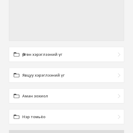
Өргөн хэрэглээний үг
Явцуу хэрэглээний үг
Аман зохиол
Нэр томьёо