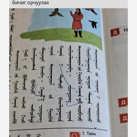
бичиг орчуулах