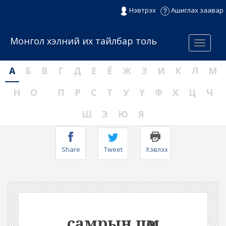
Нэвтрэх
Ашиглах заавар
Монгол хэлний их тайлбар толь
Menu
А
Б
В
Г
Д
Е
Ё
Ж
З
И
К
Л
М
Н
О
П
Р
С
Т
У
Ү
Ф
Х
Ц
Ч
Ш
Э
Ю
Я
Share
Tweet
Хэвлэх
самрын цөм