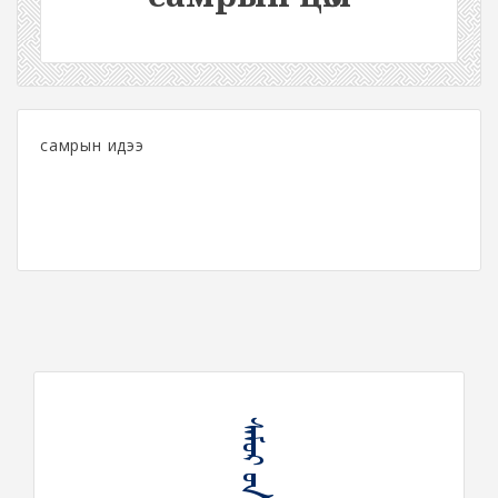
самрын идээ
ᠰᠠᠮᠤᠷ ᠤᠨ ᠴᠥᠮ ᠡ