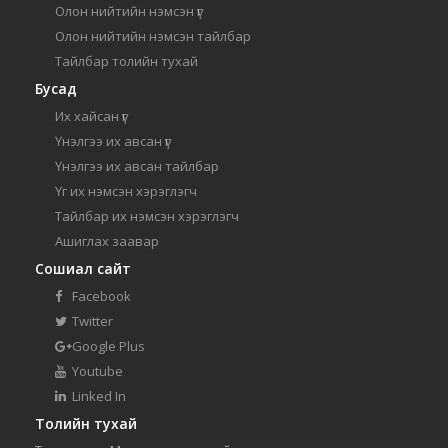
Олон нийтийн нэмсэн үг
Олон нийтийн нэмсэн тайлбар
Тайлбар толийн тухай
Бусад
Их хайсан үг
Үнэлгээ их авсан үг
Үнэлгээ их авсан тайлбар
Үг их нэмсэн хэрэглэгч
Тайлбар их нэмсэн хэрэглэгч
Ашиглах заавар
Сошиал сайт
Facebook
Twitter
Google Plus
Youtube
Linked In
Толийн тухай