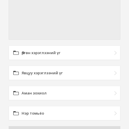
Өргөн хэрэглээний үг
Явцуу хэрэглээний үг
Аман зохиол
Нэр томьёо