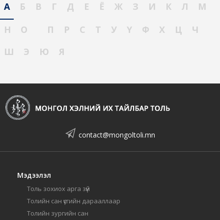
А
Б
В
Г
Д
Е
Ё
Ж
З
И
К
Л
М
Н
О
П
Р
С
Т
У
Ү
Ф
Х
Ц
Ч
Ш
Э
Ю
Я
contact@mongoltoli.mn
Мэдээлэл
Толь зохиох арга зүй
Толийн сан үсгийн дарааллаар
Толийн зургийн сан