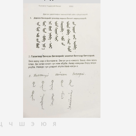
Ц
Ч
Ш
Э
Ю
Я