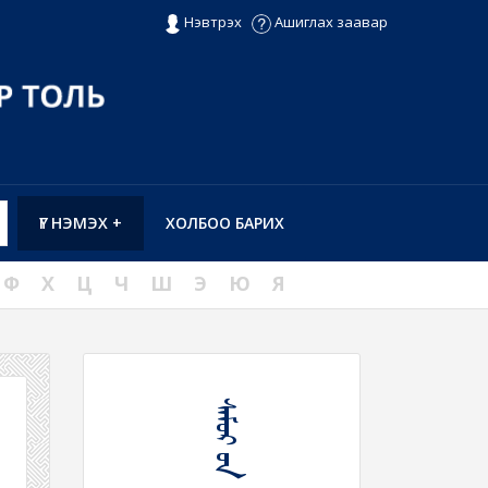
Нэвтрэх
Ашиглах заавар
ҮГ НЭМЭХ +
ХОЛБОО БАРИХ
Ф
Х
Ц
Ч
Ш
Э
Ю
Я
ᠰᠠᠮᠤᠷ ᠤᠨ ᠬᠠᠯᠢᠰᠤ