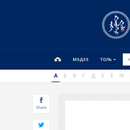
МЭДЭЭ
ТОЛЬ
А
Б
В
Г
Д
Е
Ё
Ж
Share