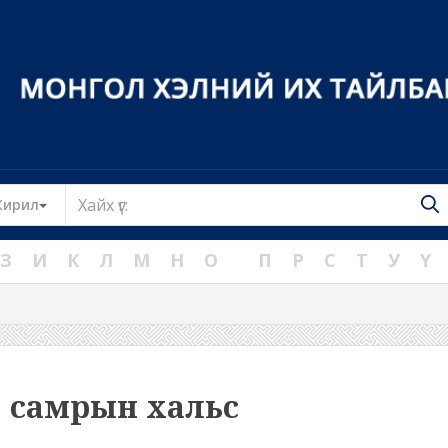
Toggle Dropdown
Кирил
З
И
К
Л
М
Н
О
П
Р
С
Т
У
Ү
самрын хальс