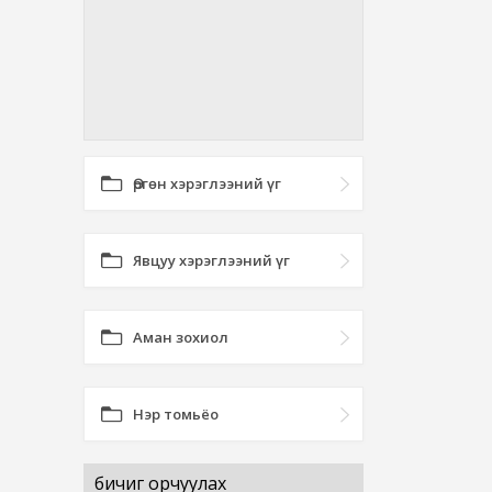
Өргөн хэрэглээний үг
Явцуу хэрэглээний үг
Аман зохиол
Нэр томьёо
бичиг орчуулах