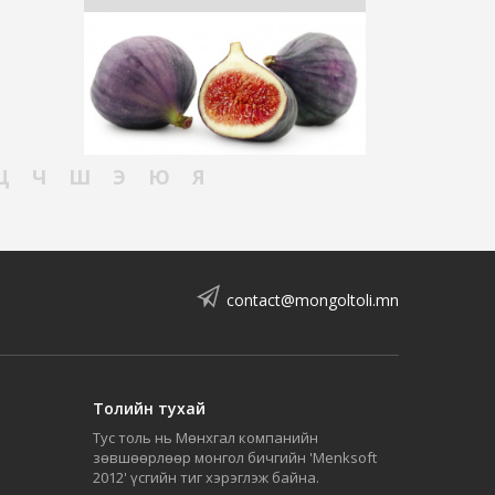
Ц
Ч
Ш
Э
Ю
Я
contact@mongoltoli.mn
Толийн тухай
Тус толь нь Мөнхгал компанийн
зөвшөөрлөөр монгол бичгийн 'Menksoft
2012' үсгийн тиг хэрэглэж байна.