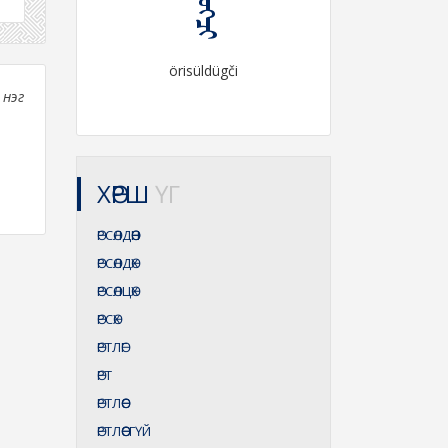
örisüldügči
 нэг
ХӨРШ
ҮГ
ӨРСӨЛДӨӨН
ӨРСӨЛДӨХ
ӨРСӨЛЦӨХ
ӨРСӨХ
ӨРТЛӨГ
ӨРТ
ӨРТЛӨӨС
ӨРТЛӨӨСГҮЙ