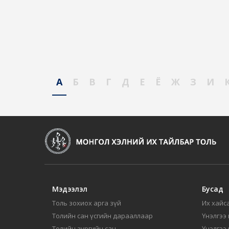
А
Б
В
Г
Д
Е
Ё
Ж
З
И
Мэдээлэл
Бусад
Толь зохиох арга зүй
Их хайса
Толийн сан үсгийн дарааллаар
Үнэлгээ 
Толийн зургийн сан
Үнэлгээ