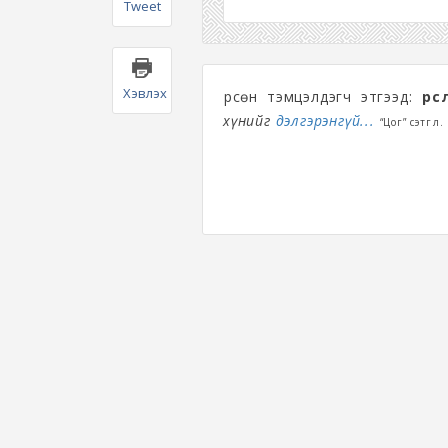
Tweet
Хэвлэх
Өрсөн тэмцэлдэгч этгээд:
өрс
хүнийг
дэлгэрэнгүй...
“Цог” сэтгүүл.