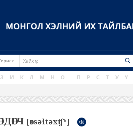
Toggle Dropdown
Кирил
З
И
К
Л
М
Н
О
П
Р
С
Т
У
Ү
ӨЛДӨГЧ
[өrsəɬtəxʧʰ]