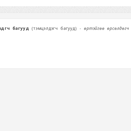
өлдөгч багууд
(тэмцэлдэгч багууд) -
Өөртэйгөө өрсөлдөгч