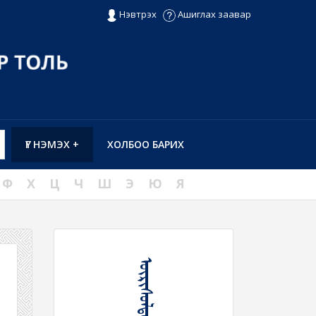
Нэвтрэх
Ашиглах заавар
ҮГ НЭМЭХ +
ХОЛБОО БАРИХ
Ф
Х
Ц
Ч
Ш
Э
Ю
Я
ᠥᠷᠢᠰᠦᠯᠳᠦᠭᠴᠢ