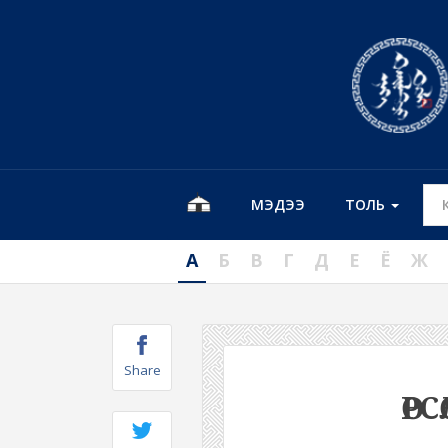
МЭДЭЭ
ТОЛЬ
А
Б
В
Г
Д
Е
Ё
Ж
Share
ӨРС