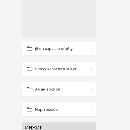
Өргөн хэрэглээний үг
Явцуу хэрэглээний үг
Аман зохиол
Нэр томьёо
ИНЖИР