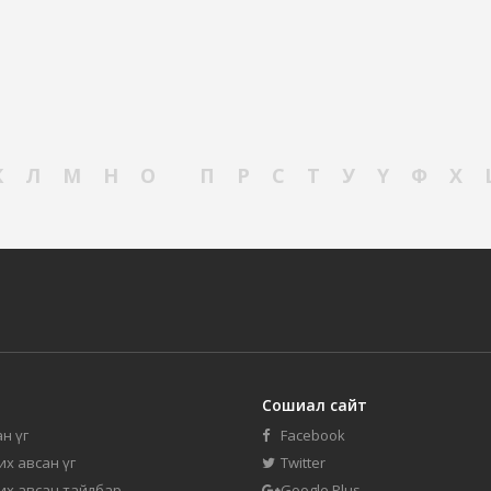
К
Л
М
Н
О
П
Р
С
Т
У
Ү
Ф
Х
Сошиал сайт
н үг
Facebook
их авсан үг
Twitter
 их авсан тайлбар
Google Plus