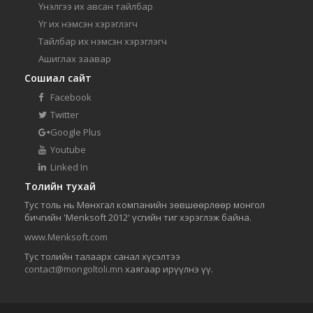
Үнэлгээ их авсан тайлбар
Үг их нэмсэн хэрэглэгч
Тайлбар их нэмсэн хэрэглэгч
Ашиглах заавар
Сошиал сайт
Facebook
Twitter
Google Plus
Youtube
Linked In
Толийн тухай
Тус толь нь Мөнхгал компанийн зөвшөөрлөөр монгол
бичгийн 'Menksoft 2012' үсгийн тиг хэрэглэж байна.
www.Menksoft.com
Тус толийн талаарх санал хүсэлтээ
contact@mongoltoli.mn
хаягаар ирүүлнэ үү.