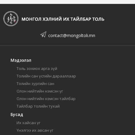
contact@mongoltoli.mn
Мэдээлэл
Толь зохиох арга зүй
Толийн сан үсгийн дарааллаар
Толийн зургийн сан
Олон нийтийн нэмсэн үг
Олон нийтийн нэмсэн тайлбар
Тайлбар толийн тухай
Бусад
Их хайсан үг
Үнэлгээ их авсан үг