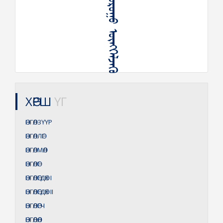
ᠬᠣᠲᠠ ᠤᠷᠤᠭᠤ ᠥᠩᠭᠡᠯᠵᠡᠬᠦ
ХӨРШ
ҮГ
ӨНГӨЛЗҮҮР
ӨНГӨЛЛӨГ
ӨНГӨЛМӨЛ
ӨНГӨЛӨГ
ӨНГӨЛӨГДӨХ
I
ӨНГӨЛӨГДӨХ
II
ӨНГӨЛӨГЧ
ӨНГӨЛӨЛ