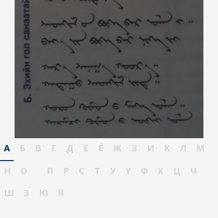
А
Б
В
Г
Д
Е
Ё
Ж
З
И
К
Л
М
Н
О
П
Р
С
Т
У
Ү
Ф
Х
Ц
Ч
Ш
Э
Ю
Я