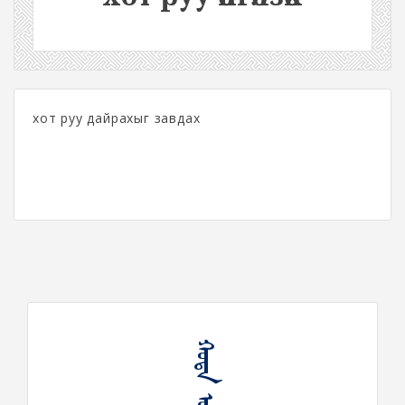
хот руу дайрахыг завдах