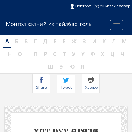
Нэвтрэх
Ашиглах заавар
Монгол хэлний их тайлбар толь
Menu
А
Б
В
Г
Д
Е
Ё
Ж
З
И
К
Л
М
Н
О
П
Р
С
Т
У
Ү
Ф
Х
Ц
Ч
Ш
Э
Ю
Я
Share
Tweet
Хэвлэх
хот руу өнгөлзөх