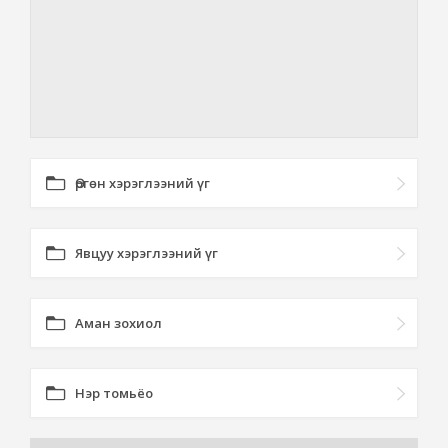
Өргөн хэрэглээний үг
Явцуу хэрэглээний үг
Аман зохиол
Нэр томьёо