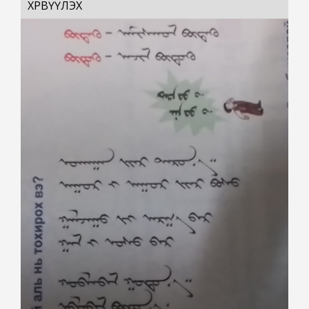
ХӨРВҮҮЛЭХ