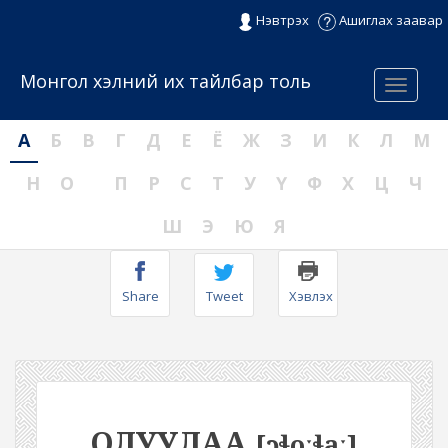
Нэвтрэх
Ашиглах заавар
Монгол хэлний их тайлбар толь
Menu
А
Б
В
Г
Д
Е
Ё
Ж
З
И
К
Л
М
Н
О
П
Р
С
Т
У
Ү
Ф
Х
Ц
Ч
Ш
Э
Ю
Я
Share
Tweet
Хэвлэх
ОЛУУЛАА
[ɔɬoːɬaː]