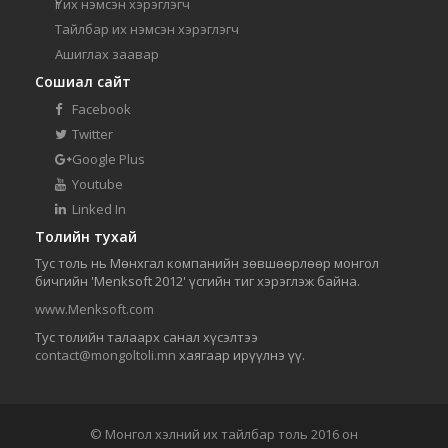
Үг их нэмсэн хэрэглэгч
Тайлбар их нэмсэн хэрэглэгч
Ашиглах заавар
Сошиал сайт
Facebook
Twitter
Google Plus
Youtube
Linked In
Толийн тухай
Тус толь нь Мөнхгал компанийн зөвшөөрлөөр монгол
бичгийн 'Menksoft 2012' үсгийн тиг хэрэглэж байна.
www.Menksoft.com
Тус толийн талаарх санал хүсэлтээ
contact@mongoltoli.mn
хаягаар ирүүлнэ үү.
© Монгол хэлний их тайлбар толь 2016 он