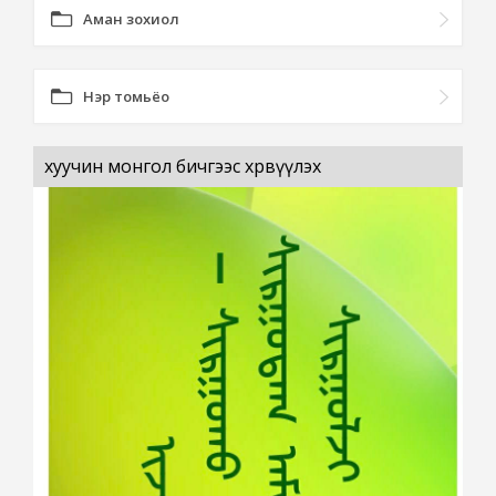
Аман зохиол
Нэр томьёо
хуучин монгол бичгээс хөрвүүлэх