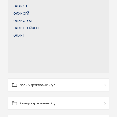
ОЛХИО
II
ОЛХИОГҮЙ
ОЛХИОТОЙ
ОЛХИОТОЙХОН
ОЛХИТ
Өргөн хэрэглээний үг
Явцуу хэрэглээний үг