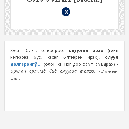
Хэсэг бүлэг, олноороо:
олуулаа ирэх
(ганц
нэгээрээ бус, хэсэг бүлгээрээ ирэх),
олуул
дэлгэрэнгүй...
(олон хүн нэг дор хамт амьдрах) -
Орчлон ертөнцөд бид олуулаа төржээ.
Ч.Лхамсүрэн.
Шүлэг.