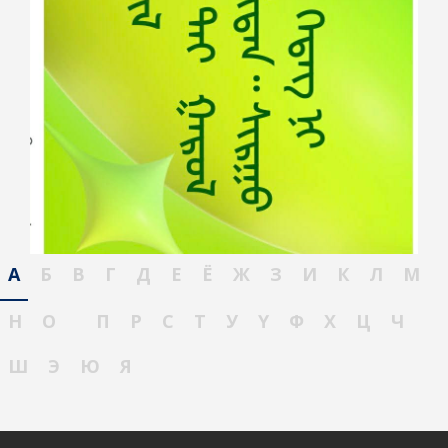
А
Б
В
Г
Д
Е
Ё
Ж
З
И
К
Л
М
Н
О
П
Р
С
Т
У
Ү
Ф
Х
Ц
Ч
Ш
Э
Ю
Я