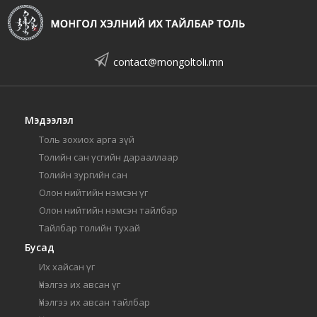
contact@mongoltoli.mn
Мэдээлэл
Толь зохиох арга зүй
Толийн сан үсгийн дарааллаар
Толийн зургийн сан
Олон нийтийн нэмсэн үг
Олон нийтийн нэмсэн тайлбар
Тайлбар толийн тухай
Бусад
Их хайсан үг
Үнэлгээ их авсан үг
Үнэлгээ их авсан тайлбар