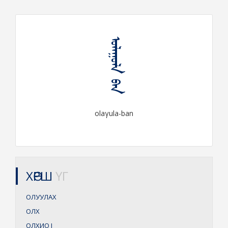
ᠣᠯᠠᠭᠤᠯᠠ ᠪᠠᠨ
olaγula-ban
ХӨРШ
ҮГ
ОЛУУЛАХ
ОЛХ
ОЛХИО
I