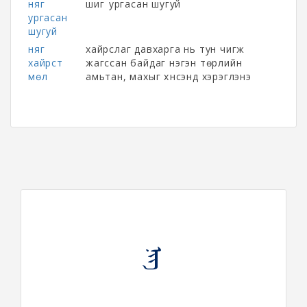
няг
шигүү ургасан шугуй
ургасан
шугуй
няг
хайрслаг давхарга нь тун чигжүү
хайрст
жагссан байдаг нэгэн төрлийн
мөл
амьтан, махыг хүнсэнд хэрэглэнэ
ᠨᠢᠭ