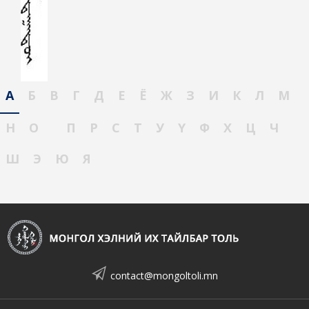
А
Б
В
Г
Д
Е
Ё
Ж
З
И
К
Л
М
Н
О
П
Р
С
Т
У
Ү
Ф
Х
Ц
Ч
Ш
Э
Ю
Я
contact@mongoltoli.mn