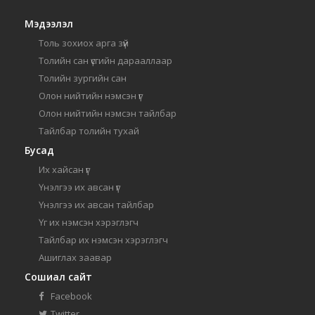
Мэдээлэл
Толь зохиох арга зүй
Толийн сан үсгийн дарааллаар
Толийн зургийн сан
Олон нийтийн нэмсэн үг
Олон нийтийн нэмсэн тайлбар
Тайлбар толийн тухай
Бусад
Их хайсан үг
Үнэлгээ их авсан үг
Үнэлгээ их авсан тайлбар
Үг их нэмсэн хэрэглэгч
Тайлбар их нэмсэн хэрэглэгч
Ашиглах заавар
Сошиал сайт
Facebook
Twitter