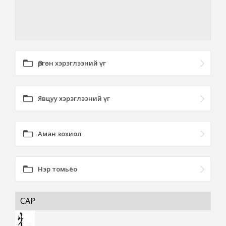
Өргөн хэрэглээний үг
Явцуу хэрэглээний үг
Аман зохиол
Нэр томьёо
САР