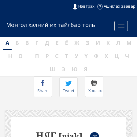
Нэвтрэх
Ашиглах заавар
Монгол хэлний их тайлбар толь
Menu
А
Б
В
Г
Д
Е
Ё
Ж
З
И
К
Л
М
Н
О
П
Р
С
Т
У
Ү
Ф
Х
Ц
Ч
Ш
Э
Ю
Я
Share
Tweet
Хэвлэх
НЯГ
[njak]