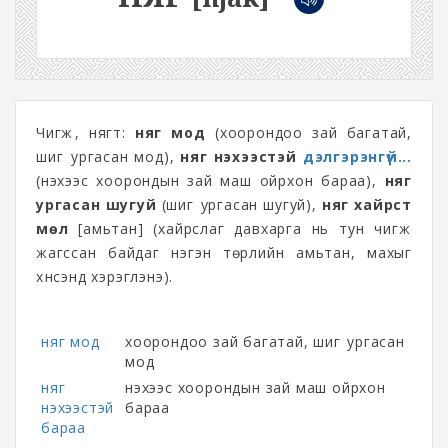
Чигжүү, нягт:
няг мод
(хоорондоо зай багатай,
шигүү ургасан мод),
няг нэхээстэй
дэлгэрэнгүй...
(нэхээс хоорондын зай маш ойрхон бараа),
няг
ургасан шугуй
(шигүү ургасан шугуй),
няг хайрст
мөл
[амьтан] (хайрслаг давхарга нь тун чигжүү
жагссан байдаг нэгэн төрлийн амьтан, махыг
хүнсэнд хэрэглэнэ).
няг мод
хоорондоо зай багатай, шигүү ургасан
мод
няг
нэхээс хоорондын зай маш ойрхон
нэхээстэй
бараа
бараа