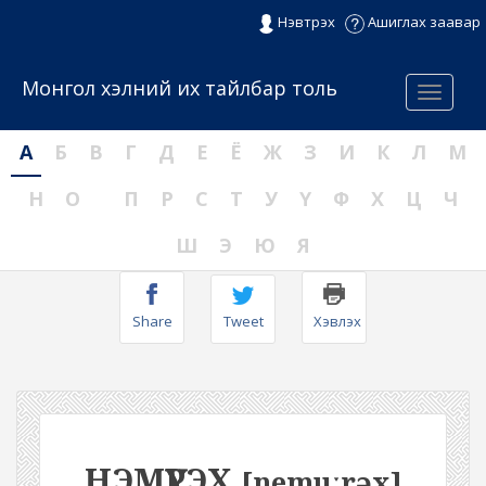
Нэвтрэх
Ашиглах заавар
Монгол хэлний их тайлбар толь
Menu
А
Б
В
Г
Д
Е
Ё
Ж
З
И
К
Л
М
Н
О
П
Р
С
Т
У
Ү
Ф
Х
Ц
Ч
Ш
Э
Ю
Я
Share
Tweet
Хэвлэх
НЭМҮҮРЭХ
[nemuːrəx]