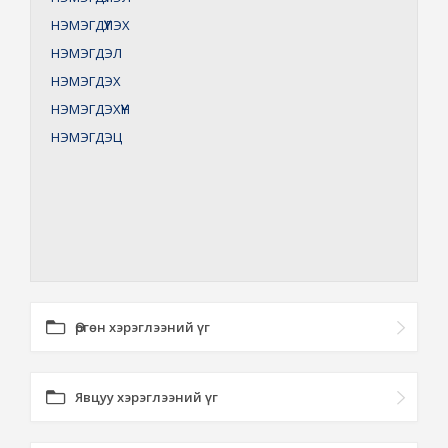
НЭМЭГДҮҮЛЭХ
НЭМЭГДЭЛ
НЭМЭГДЭХ
НЭМЭГДЭХҮҮН
НЭМЭГДЭЦ
Өргөн хэрэглээний үг
Явцуу хэрэглээний үг