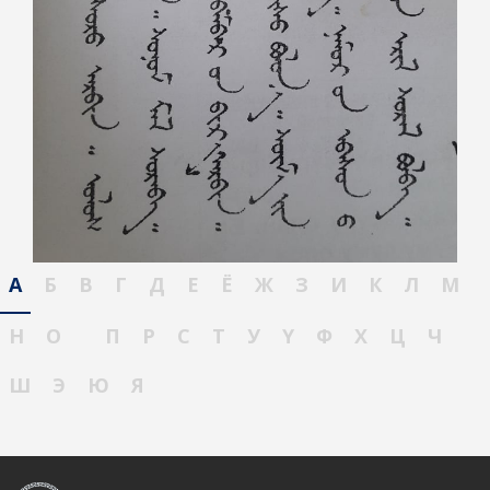
А
Б
В
Г
Д
Е
Ё
Ж
З
И
К
Л
М
Н
О
П
Р
С
Т
У
Ү
Ф
Х
Ц
Ч
Ш
Э
Ю
Я