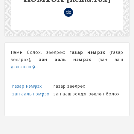
Нэмүүн болох, зөөлрөх:
газар нэмүүрэх
(газар
зөөлрөх),
зан ааль нэмүүрэх
(зан ааш
дэлгэрэнгүй...
газар нэмүүрэх
газар зөөлрөх
зан ааль нэмүүрэх
зан ааш эелдэг зөөлөн болох