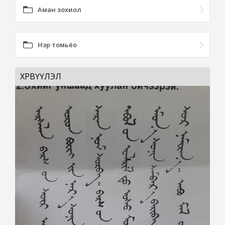
Аман зохиол
Нэр томьёо
ХӨРВҮҮЛЭЛ