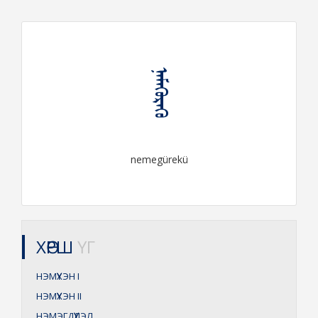
ᠨᠡᠮᠡᠭᠦᠷᠡᠬᠦ
nemegürekü
ХӨРШ
ҮГ
НЭМҮҮХЭН
I
НЭМҮҮХЭН
II
НЭМЭГДҮҮЛЭЛ