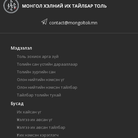
contact@mongoltoli.mn
Мэдээлэл
Толь зохиох арга зүй
Толийн сан үсгийн дарааллаар
Толийн зургийн сан
Олон нийтийн нэмсэн үг
Олон нийтийн нэмсэн тайлбар
Тайлбар толийн тухай
Бусад
Их хайсан үг
Үнэлгээ их авсан үг
Үнэлгээ их авсан тайлбар
Үг их нэмсэн хэрэглэгч