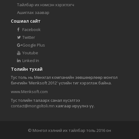
Тайлбар их нэмсэн хэрэглэгч
Ашиглах заавар
Сошиал сайт
Facebook
Twitter
Google Plus
Youtube
Linked In
Толийн тухай
Тус толь нь Мөнхгал компанийн зөвшөөрлөөр монгол
бичгийн 'Menksoft 2012' үсгийн тиг хэрэглэж байна.
www.Menksoft.com
Тус толийн талаарх санал хүсэлтээ
contact@mongoltoli.mn
хаягаар ирүүлнэ үү.
© Монгол хэлний их тайлбар толь 2016 он