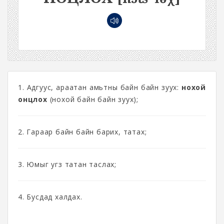
1. Адгуус, араатан амьтны байн байн зуух:
нохой
онцлох
(нохой байн байн зуух);
2. Гараар байн байн барих, татах;
3. Юмыг угз татан таслах;
4. Бусдад халдах.