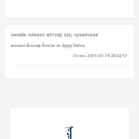
энгийн олноос илүүгээр үзэх, чухалчлах
монгол бичгээр бичсэн нь буруу байна
Зочин
2015-07-19 20:02:51
ᠨᠣᠴᠤᠯᠠᠬᠤ