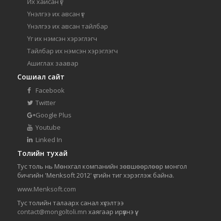
Их хайсан үг
Үнэлгээ их авсан үг
Үнэлгээ их авсан тайлбар
Үг их нэмсэн хэрэглэгч
Тайлбар их нэмсэн хэрэглэгч
Ашиглах заавар
Сошиал сайт
Facebook
Twitter
Google Plus
Youtube
Linked In
Толийн тухай
Тус толь нь Мөнхгал компанийн зөвшөөрлөөр монгол
бичгийн 'Menksoft 2012' үсгийн тиг хэрэглэж байна.
www.Menksoft.com
Тус толийн талаарх санал хүсэлтээ
contact@mongoltoli.mn
хаягаар ирүүлнэ үү.