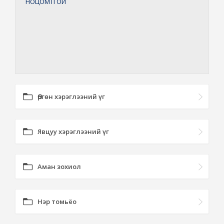
НОЦОМТГОЙ
Өргөн хэрэглээний үг
Явцуу хэрэглээний үг
Аман зохиол
Нэр томьёо