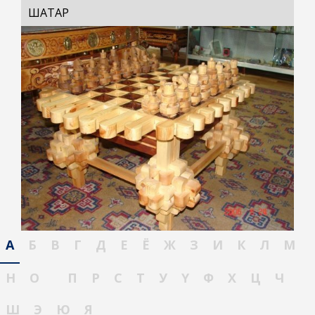
ШАТАР
А
Б
В
Г
Д
Е
Ё
Ж
З
И
К
Л
М
Н
О
П
Р
С
Т
У
Ү
Ф
Х
Ц
Ч
Ш
Э
Ю
Я