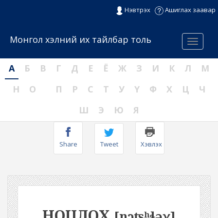
Нэвтрэх
Ашиглах заавар
Монгол хэлний их тайлбар толь
Menu
А
Б
В
Г
Д
Е
Ё
Ж
З
И
К
Л
М
Н
О
П
Р
С
Т
У
Ү
Ф
Х
Ц
Ч
Ш
Э
Ю
Я
Share
Tweet
Хэвлэх
НОЦЛОХ
[nɔʦʰɬəχ]