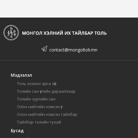
contact@mongoltoli.mn
Мэдээлэл
Толь зохиох арга зүй
Толийн сан үсгийн дарааллаар
Толийн зургийн сан
Олон нийтийн нэмсэн үг
Олон нийтийн нэмсэн тайлбар
Тайлбар толийн тухай
Бусад