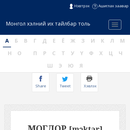
Нэвтрэх
Ашиглах заавар
Монгол хэлний их тайлбар толь
Menu
А
Б
В
Г
Д
Е
Ё
Ж
З
И
К
Л
М
Н
О
П
Р
С
Т
У
Ү
Ф
Х
Ц
Ч
Ш
Э
Ю
Я
Share
Tweet
Хэвлэх
МОГДОР
[mɔktər]