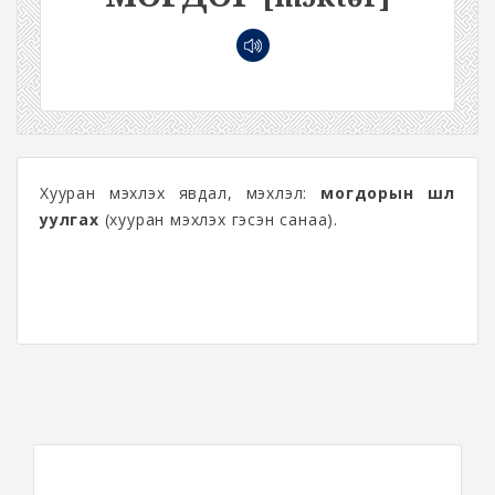
Хууран мэхлэх явдал, мэхлэл:
могдорын шөл
уулгах
(хууран мэхлэх гэсэн санаа).