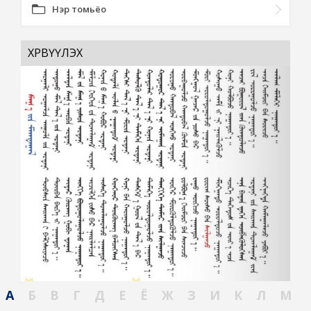
Нэр томьёо
ХӨРВҮҮЛЭХ
А
Б
В
Г
Д
Е
Ё
Ж
З
И
К
Л
М