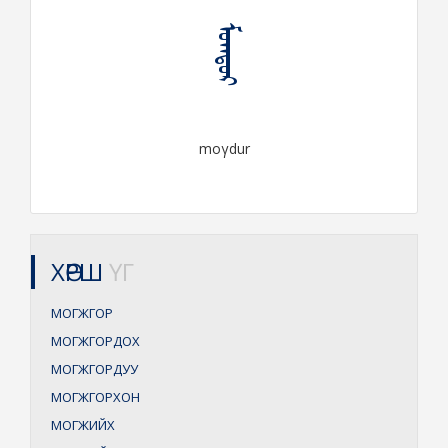
ᠮᠣᠭᠳᠤᠷ
moγdur
ХӨРШ
ҮГ
МОГЖГОР
МОГЖГОРДОХ
МОГЖГОРДУУ
МОГЖГОРХОН
МОГЖИЙХ