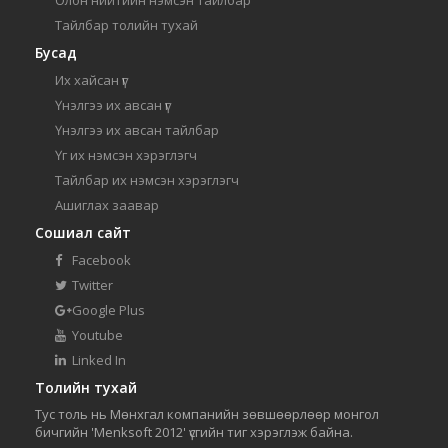
Олон нийтийн нэмсэн тайлбар
Тайлбар толийн тухай
Бусад
Их хайсан үг
Үнэлгээ их авсан үг
Үнэлгээ их авсан тайлбар
Үг их нэмсэн хэрэглэгч
Тайлбар их нэмсэн хэрэглэгч
Ашиглах заавар
Сошиал сайт
Facebook
Twitter
Google Plus
Youtube
Linked In
Толийн тухай
Тус толь нь Мөнхгал компанийн зөвшөөрлөөр монгол
бичгийн 'Menksoft 2012' үсгийн тиг хэрэглэж байна.