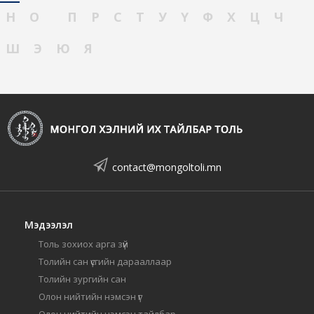
Н
О
П
Р
С
Т
У
Ү
Ф
Х
Ц
Ч
Ш
Э
Ю
Я
contact@mongoltoli.mn
Мэдээлэл
Толь зохиох арга зүй
Толийн сан үсгийн дарааллаар
Толийн зургийн сан
Олон нийтийн нэмсэн үг