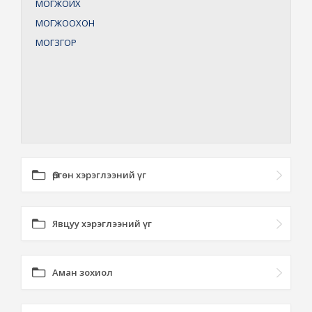
МОГЖОЙХ
МОГЖООХОН
МОГЗГОР
Өргөн хэрэглээний үг
Явцуу хэрэглээний үг
Аман зохиол