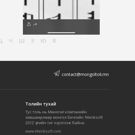
Ц
Ч
Ш
Э
Ю
Я
contact@mongoltoli.mn
Толийн тухай
Тус толь нь Мөнхгал компанийн
зөвшөөрлөөр монгол бичгийн 'Menksoft
2012' үсгийн тиг хэрэглэж байна.
www.Menksoft.com