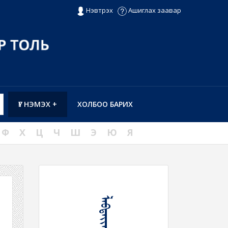
Нэвтрэх
Ашиглах заавар
ҮГ НЭМЭХ +
ХОЛБОО БАРИХ
Ф
Х
Ц
Ч
Ш
Э
Ю
Я
ᠯᠠᠪᠲᠠᠶᠢᠬᠤ