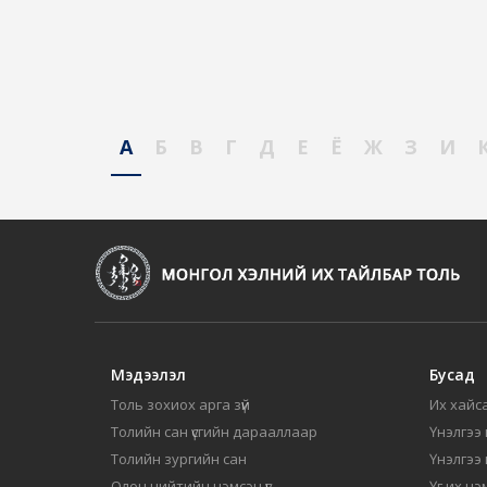
А
Б
В
Г
Д
Е
Ё
Ж
З
И
Мэдээлэл
Бусад
Толь зохиох арга зүй
Их хайса
Толийн сан үсгийн дарааллаар
Үнэлгээ 
Толийн зургийн сан
Үнэлгээ
Олон нийтийн нэмсэн үг
Үг их нэ