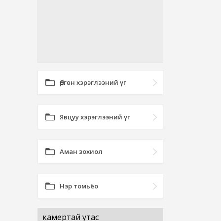
Өргөн хэрэглээний үг
Явцуу хэрэглээний үг
Аман зохиол
Нэр томьёо
камертай утас