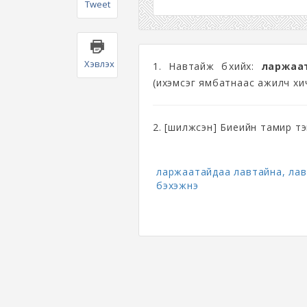
Tweet
Хэвлэх
1. Навтайж бөхийх:
ларжаа
(ихэмсэг ямбатнаас ажилч хи
2. [шилжсэн] Биеийн тамир тэ
ларжаатайдаа лавтайна, ла
бэхэжнэ