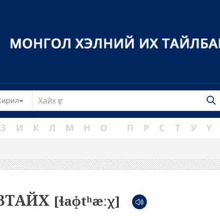
Toggle Dropdown
Кирил
З
И
К
Л
М
Н
О
П
Р
С
Т
У
Ү
ВТАЙХ
[ɬaɸtʰæːχ]