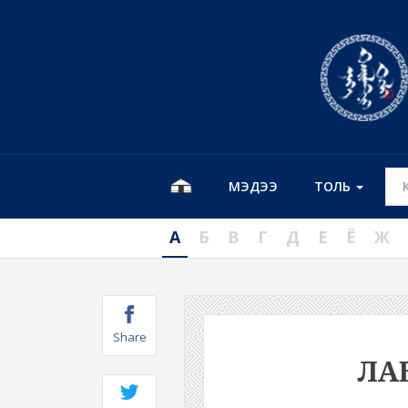
МЭДЭЭ
ТОЛЬ
А
Б
В
Г
Д
Е
Ё
Ж
Share
ЛА