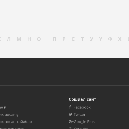
К
Л
М
Н
О
П
Р
С
Т
У
Ү
Ф
Х
Сошиал сайт
н үг
Facebook
их авсан үг
Twitter
 их авсан тайлбар
Google Plus
мсэн хэрэглэгч
Youtube