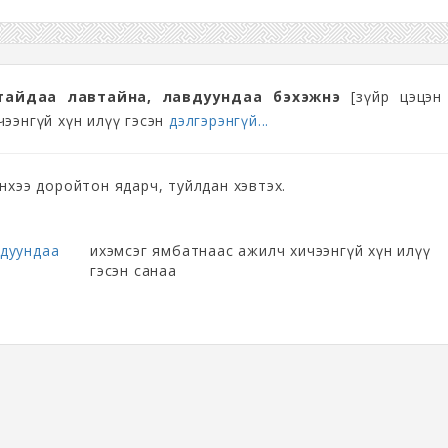
тайдаа лавтайна, лавдуундаа бэхэжнэ
[зүйр цэцэн 
чээнгүй хүн илүү гэсэн
дэлгэрэнгүй...
нхээ доройтон ядарч, туйлдан хэвтэх.
вдуундаа
ихэмсэг ямбатнаас ажилч хичээнгүй хүн илүү
гэсэн санаа