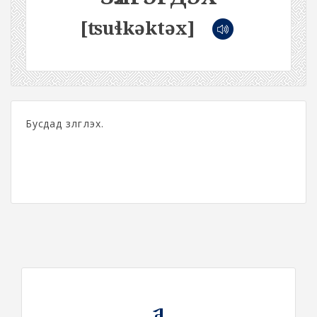
[ʦuɬkəktəx]
Бусдад зүлгүүлэх.