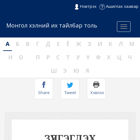
Нэвтрэх
Ашиглах заавар
Монгол хэлний их тайлбар толь
Menu
А
Б
В
Г
Д
Е
Ё
Ж
З
И
К
Л
М
Н
О
П
Р
С
Т
У
Ү
Ф
Х
Ц
Ч
Ш
Э
Ю
Я
Share
Tweet
Хэвлэх
ЗҮЛГЭГДЭХ