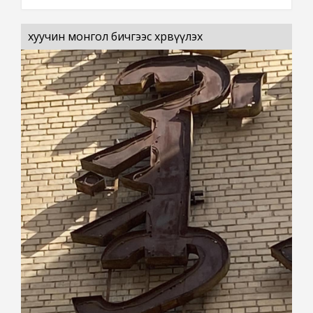
хуучин монгол бичгээс хөрвүүлэх