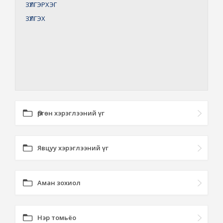
ЗҮЛГЭРХЭГ
ЗҮЛГЭХ
Өргөн хэрэглээний үг
Явцуу хэрэглээний үг
Аман зохиол
Нэр томьёо