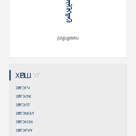
ᠵᠦᠯᠭᠦᠭᠳᠡᠬᠦ
ǰülgügdekü
ХӨРШ
ҮГ
ЗҮЛГЭГЧ
ЗҮЛГЭЛЖ
ЗҮЛГЭЛТ
ЗҮЛГЭМЭЛ
ЗҮЛГЭНЭХ
ЗҮЛГЭРХҮҮ