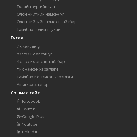
Толийн зургийн сан
Олон нийтийн нэмсэн үг
Олон нийтийн нэмсэн тайлбар
Тайлбар толийн тухай
Бусад
Их хайсан үг
Үнэлгээ их авсан үг
Үнэлгээ их авсан тайлбар
Үг их нэмсэн хэрэглэгч
Тайлбар их нэмсэн хэрэглэгч
Ашиглах заавар
Сошиал сайт
Facebook
Twitter
Google Plus
Youtube
Linked In