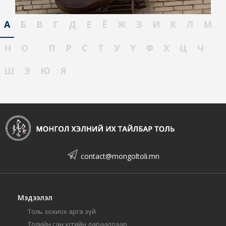
А
Б
В
Г
Д
Е
Ё
Ж
З
И
К
Л
М
Н
О
П
Р
С
Т
У
Ү
Ф
Х
Ц
Ч
Ш
Э
Ю
Я
contact@mongoltoli.mn
Мэдээлэл
Толь зохиох арга зүй
Толийн сан үсгийн дарааллаар