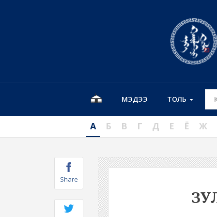
МЭДЭЭ
ТОЛЬ
А
Б
В
Г
Д
Е
Ё
Ж
Share
ЗУ