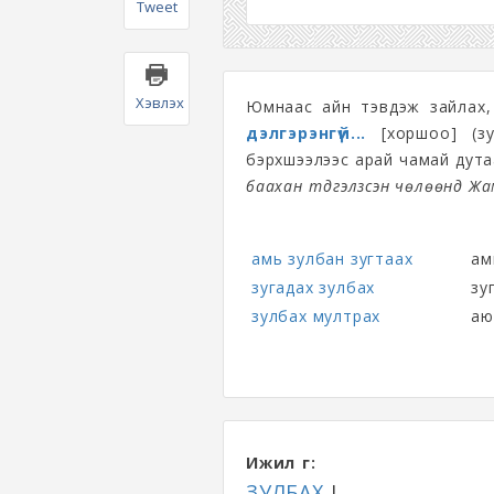
Tweet
Хэвлэх
Юмнаас айн тэвдэж зайлах,
дэлгэрэнгүй...
[хоршоо] (зу
бэрхшээлээс арай чамай дута
баахан түдгэлзсэн чөлөөнд Жа
амь зулбан зугтаах
ам
зугадах зулбах
зу
зулбах мултрах
аю
Ижил үг:
ЗУЛБАХ
I