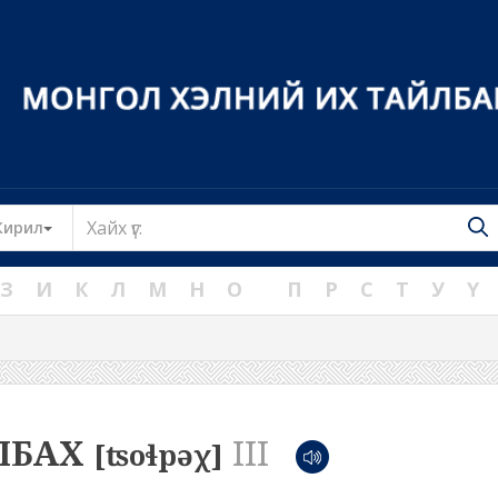
Toggle Dropdown
Кирил
З
И
К
Л
М
Н
О
П
Р
С
Т
У
Ү
ЛБАХ
III
[ʦoɬpəχ]