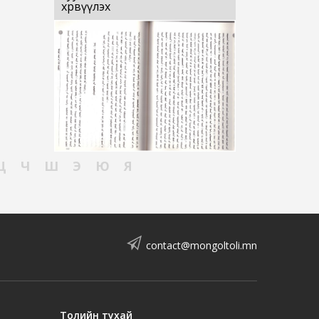
хөрвүүлэх
Ц
Ч
Ш
Э
Ю
Я
contact@mongoltoli.mn
Толийн тухай