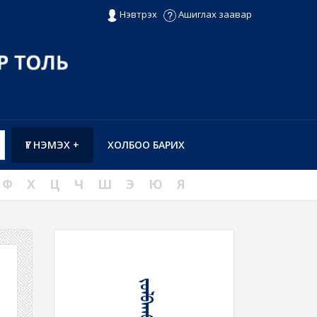
Нэвтрэх
Ашиглах заавар
ҮГ НЭМЭХ +
ХОЛБОО БАРИХ
Ф
Х
Ц
Ч
Ш
Э
Ю
Я
ᠵᠤᠯᠪᠠᠬᠤ