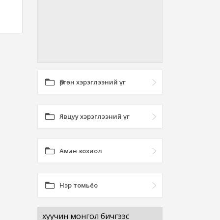
Өргөн хэрэглээний үг
Явцуу хэрэглээний үг
Аман зохиол
Нэр томьёо
хуучин монгол бичгээс