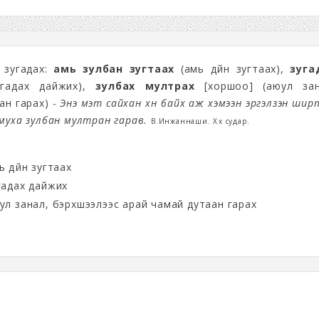
 зугадах:
амь зулбан зугтаах
(амь дүйн зугтаах),
зуга
гадах дайжих),
зулбах мултрах
[хоршоо] (аюул зан
ан гарах) -
Энэ мэт сайхан хүн байх аж хэмээн эргэлзэн ши
муха зулбан мултран гарав.
В.Инжаннаши. Хөх судар.
ь дүйн зугтаах
гадах дайжих
ул занал, бэрхшээлээс арай чамай дутаан гарах