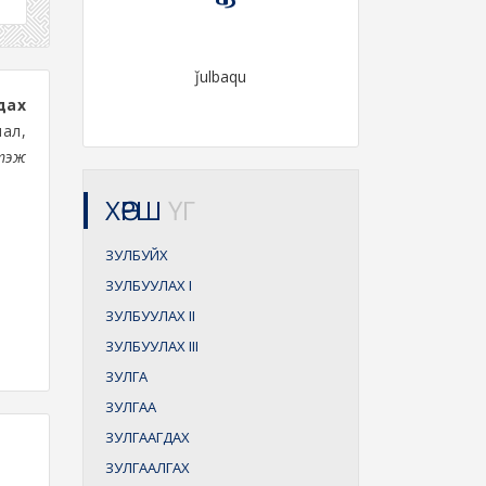
ǰulbaqu
дах
ал,
ртэж
ХӨРШ
ҮГ
ЗУЛБУЙХ
ЗУЛБУУЛАХ
I
ЗУЛБУУЛАХ
II
ЗУЛБУУЛАХ
III
ЗУЛГА
ЗУЛГАА
ЗУЛГААГДАХ
ЗУЛГААЛГАХ