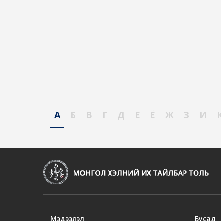
А
Б
В
Г
Д
Е
Ё
Ж
З
И
Мэдээлэл
Бусад