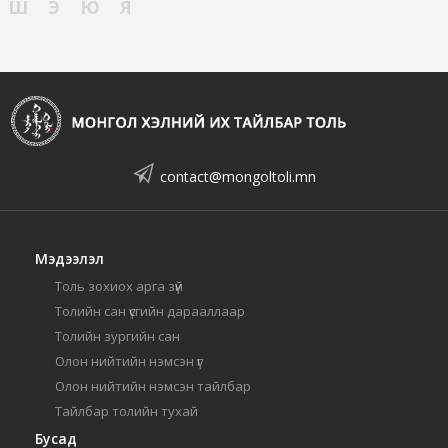
Ш
Э
Ю
Я
contact@mongoltoli.mn
Мэдээлэл
Толь зохиох арга зүй
Толийн сан үсгийн дарааллаар
Толийн зургийн сан
Олон нийтийн нэмсэн үг
Олон нийтийн нэмсэн тайлбар
Тайлбар толийн тухай
Бусад