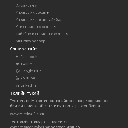
Их хайсан үг
Үнэлгээ их авсан үг
Үнэлгээ их авсан тайлбар
Үг их нэмсэн хэрэглэгч
Тайлбар их нэмсэн хэрэглэгч
Ашиглах заавар
Сошиал сайт
Facebook
Twitter
Google Plus
Youtube
Linked In
Толийн тухай
Тус толь нь Мөнхгал компанийн зөвшөөрлөөр монгол
бичгийн 'Menksoft 2012' үсгийн тиг хэрэглэж байна.
www.Menksoft.com
Тус толийн талаарх санал хүсэлтээ
contact@mongoltoli.mn
хаягаар ирүүлнэ үү.