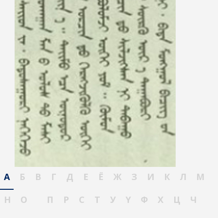
А
Б
В
Г
Д
Е
Ё
Ж
З
И
К
Л
М
Н
О
П
Р
С
Т
У
Ү
Ф
Х
Ц
Ч