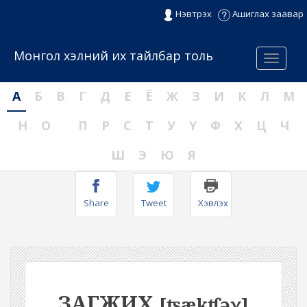
Нэвтрэх
Ашиглах заавар
Монгол хэлний их тайлбар толь
Menu
А
Б
В
Г
Д
Е
Ё
Ж
З
И
К
Л
М
Н
О
П
Р
С
Т
У
Ү
Ф
Х
Ц
Ч
Ш
Э
Ю
Я
Share
Tweet
Хэвлэх
ЗАГЖИХ
[ʦækʧəχ]