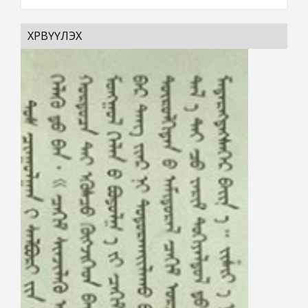
ХӨРВҮҮЛЭХ