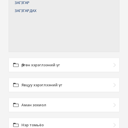
ЗАГЗГАР
ЗАГЗГАРДАХ
Өргөн хэрэглээний үг
Явцуу хэрэглээний үг
Аман зохиол
Нэр томьёо