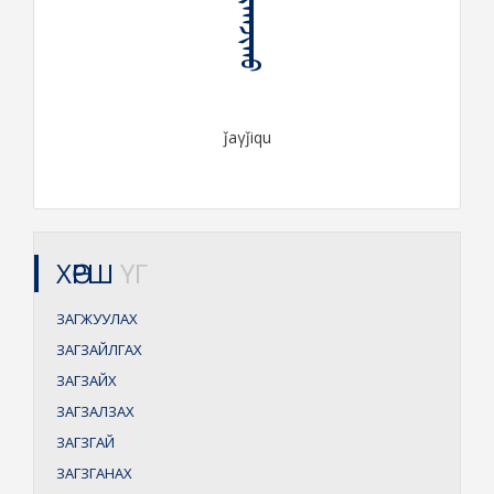
ᠵᠠᠭᠵᠢᠬᠤ
ǰaγǰiqu
ХӨРШ
ҮГ
ЗАГЖУУЛАХ
ЗАГЗАЙЛГАХ
ЗАГЗАЙХ
ЗАГЗАЛЗАХ
ЗАГЗГАЙ
ЗАГЗГАНАХ