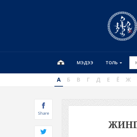
МЭДЭЭ
ТОЛЬ
А
Б
В
Г
Д
Е
Ё
Ж
Share
ЖИНГ