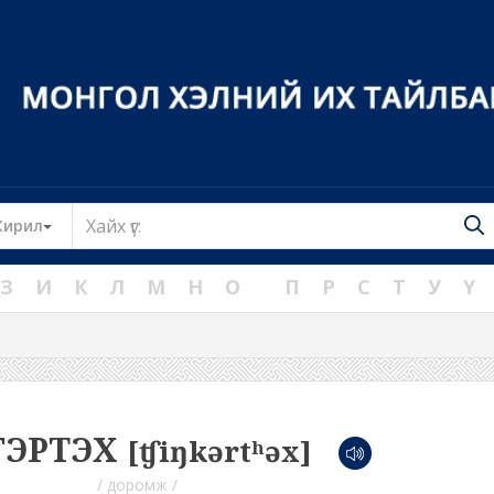
Toggle Dropdown
Кирил
З
И
К
Л
М
Н
О
П
Р
С
Т
У
Ү
ЭРТЭХ
[ʧiŋkərtʰəx]
/ доромж /