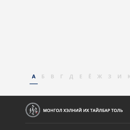
А
Б
В
Г
Д
Е
Ё
Ж
З
И