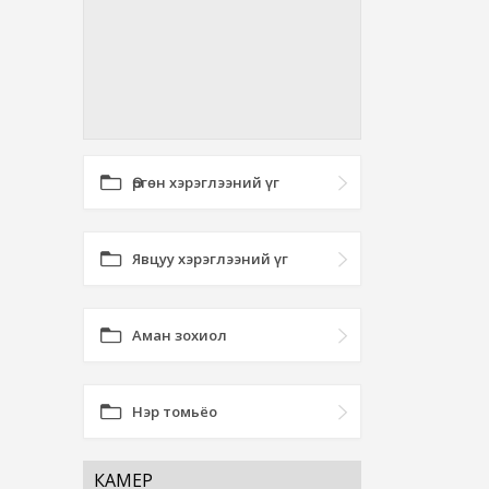
Өргөн хэрэглээний үг
Явцуу хэрэглээний үг
Аман зохиол
Нэр томьёо
КАМЕР