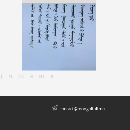
Ц
Ч
Ш
Э
Ю
Я
contact@mongoltoli.mn