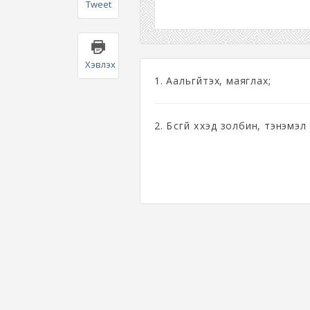
Tweet
Хэвлэх
1. Аальгүйтэх, маяглах;
2. Бүсгүй хүүхэд золбин, тэнэмэл