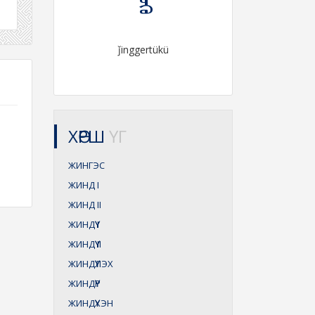
ǰinggertükü
ХӨРШ
ҮГ
ЖИНГЭС
ЖИНД
I
ЖИНД
II
ЖИНДҮҮ
I
ЖИНДҮҮ
II
ЖИНДҮҮЛЭХ
ЖИНДҮҮР
ЖИНДҮҮХЭН