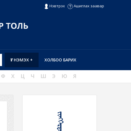
Нэвтрэх
Ашиглах заавар
ҮГ НЭМЭХ +
ХОЛБОО БАРИХ
Ф
Х
Ц
Ч
Ш
Э
Ю
Я
ᠵᠢᠩᠭᠡᠷᠲᠦᠬᠦ