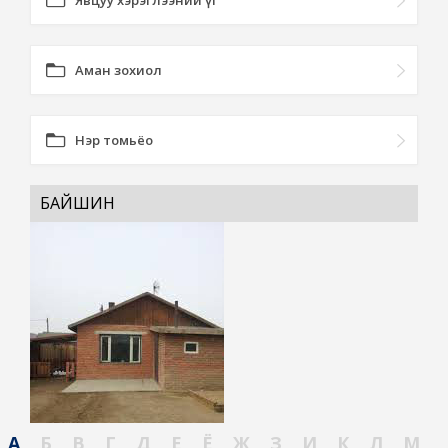
Явцуу хэрэглээний үг
Аман зохиол
Нэр томьёо
БАЙШИН
А
Б
В
Г
Д
Е
Ё
Ж
З
И
К
Л
М