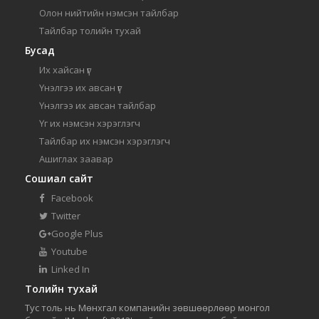
Олон нийтийн нэмсэн тайлбар
Тайлбар толийн тухай
Бусад
Их хайсан үг
Үнэлгээ их авсан үг
Үнэлгээ их авсан тайлбар
Үг их нэмсэн хэрэглэгч
Тайлбар их нэмсэн хэрэглэгч
Ашиглах заавар
Сошиал сайт
Facebook
Twitter
Google Plus
Youtube
Linked In
Толийн тухай
Тус толь нь Мөнхгал компанийн зөвшөөрлөөр монгол