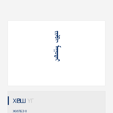
ᠵᠢᠯᠪᠢ ᠮᠠᠭᠤᠲᠠᠢ
ХӨРШ
ҮГ
ЖИЛБЭ
II