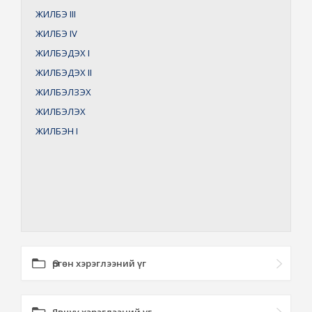
ЖИЛБЭ
III
ЖИЛБЭ
IV
ЖИЛБЭДЭХ
I
ЖИЛБЭДЭХ
II
ЖИЛБЭЛЗЭХ
ЖИЛБЭЛЭХ
ЖИЛБЭН
I
Өргөн хэрэглээний үг