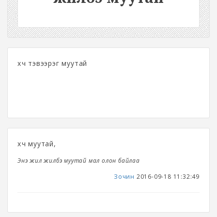
хүч тэвээрэг муутай
хүч муутай,
Энэ жил жилбэ муутай мал олон байлаа
Зочин
2016-09-18 11:32:49