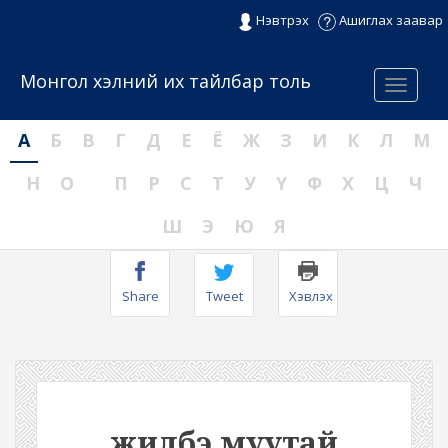
Нэвтрэх
Ашиглах заавар
Монгол хэлний их тайлбар толь
Menu
А
Б
В
Г
Д
Е
Ё
Ж
З
И
К
Л
М
Н
О
П
Р
С
Т
У
Ү
Ф
Х
Ц
Ч
Ш
Э
Ю
Я
Share
Tweet
Хэвлэх
жилбэ муутай