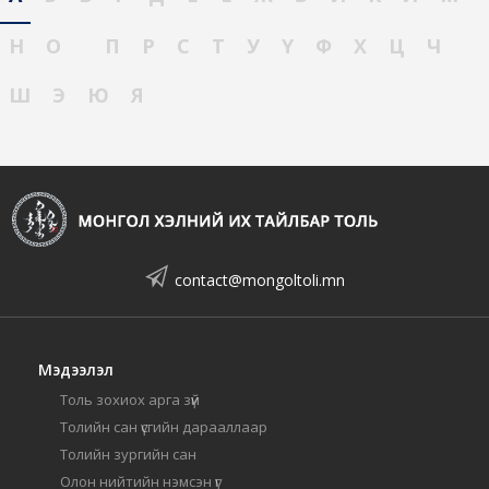
Н
О
П
Р
С
Т
У
Ү
Ф
Х
Ц
Ч
Ш
Э
Ю
Я
contact@mongoltoli.mn
Мэдээлэл
Толь зохиох арга зүй
Толийн сан үсгийн дарааллаар
Толийн зургийн сан
Олон нийтийн нэмсэн үг