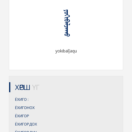
ᠶᠣᠬᠢᠪᠠᠯᠵᠠᠬᠤ
yokibalǰaqu
ХӨРШ
ҮГ
ЁХИГО
:
ЁХИГОНОХ
ЁХИГОР
ЁХИГОРДОХ