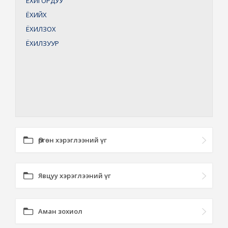
ЁХИГОРДУУ
ЁХИЙХ
ЁХИЛЗОХ
ЁХИЛЗУУР
Өргөн хэрэглээний үг
Явцуу хэрэглээний үг
Аман зохиол