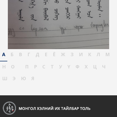
А
Б
В
Г
Д
Е
Ё
Ж
З
И
К
Л
М
Н
О
П
Р
С
Т
У
Ү
Ф
Х
Ц
Ч
Ш
Э
Ю
Я