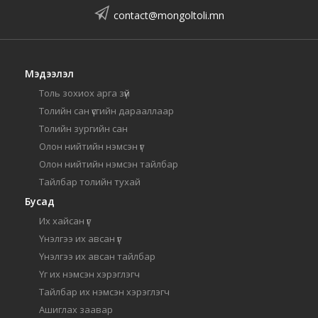
contact@mongoltoli.mn
Мэдээлэл
Толь зохиох арга зүй
Толийн сан үсгийн дарааллаар
Толийн зургийн сан
Олон нийтийн нэмсэн үг
Олон нийтийн нэмсэн тайлбар
Тайлбар толийн тухай
Бусад
Их хайсан үг
Үнэлгээ их авсан үг
Үнэлгээ их авсан тайлбар
Үг их нэмсэн хэрэглэгч
Тайлбар их нэмсэн хэрэглэгч
Ашиглах заавар