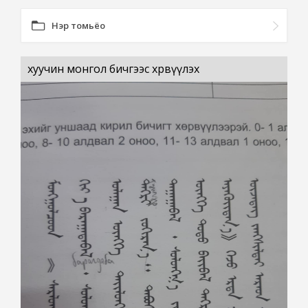
Нэр томьёо
хуучин монгол бичгээс хөрвүүлэх