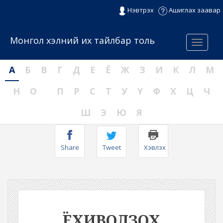
Нэвтрэх
Ашиглах заавар
Монгол хэлний их тайлбар толь
Menu
А
Б
В
Г
Д
Е
Ё
Ж
З
И
К
Л
М
Н
О
П
Р
С
Т
У
Ү
Ф
Х
Ц
Ч
Ш
Э
Ю
Я
Share
Tweet
Хэвлэх
ЁХИВОЛЗОХ