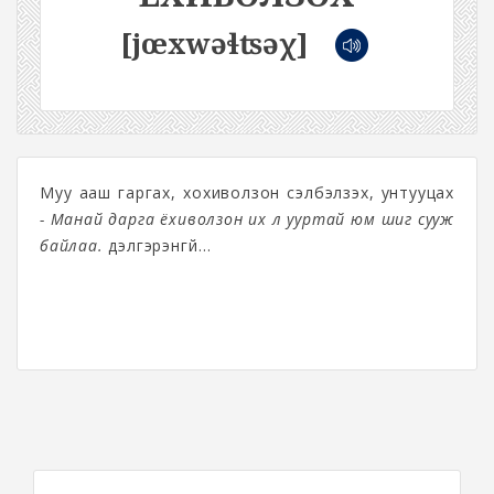
[jœxwəɬʦəχ]
Муу ааш гаргах, хохиволзон сэлбэлзэх, унтууцах
- Манай дарга ёхиволзон их л ууртай юм шиг сууж
байлаа.
дэлгэрэнгүй...