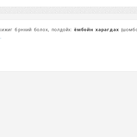
ижиг бөөрөнхий болох, полдойх:
ёмбойн харагдах
(шомб
.