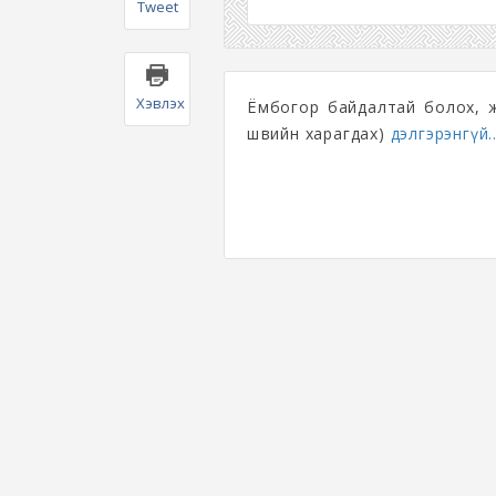
Tweet
Хэвлэх
Ёмбогор байдалтай болох, ж
шөвийн харагдах)
дэлгэрэнгүй..