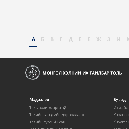
А
Б
В
Г
Д
Е
Ё
Ж
З
И
Мэдээлэл
Бусад
Толь зохиох арга зүй
Их хайса
Толийн сан үсгийн дарааллаар
Үнэлгээ 
Толийн зургийн сан
Үнэлгээ
Олон нийтийн нэмсэн үг
Үг их нэ