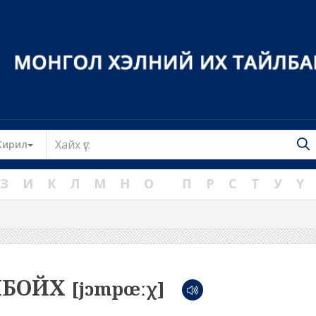
Toggle Dropdown
Кирил
З
И
К
Л
М
Н
О
П
Р
С
Т
У
Ү
МБОЙХ
[jɔmpœːχ]