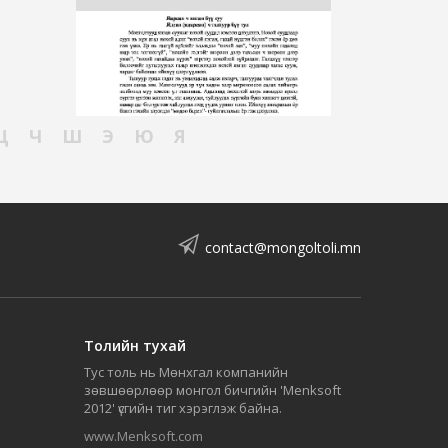
Ц
Ч
Ш
Э
Ю
Я
contact@mongoltoli.mn
Толийн тухай
Тус толь нь Мөнхгал компанийн
зөвшөөрлөөр монгол бичгийн 'Menksoft
2012' үсгийн тиг хэрэглэж байна.
www.Menksoft.com