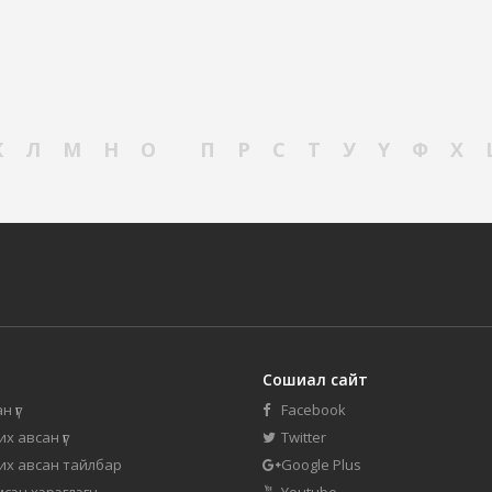
К
Л
М
Н
О
П
Р
С
Т
У
Ү
Ф
Х
Сошиал сайт
н үг
Facebook
их авсан үг
Twitter
 их авсан тайлбар
Google Plus
мсэн хэрэглэгч
Youtube