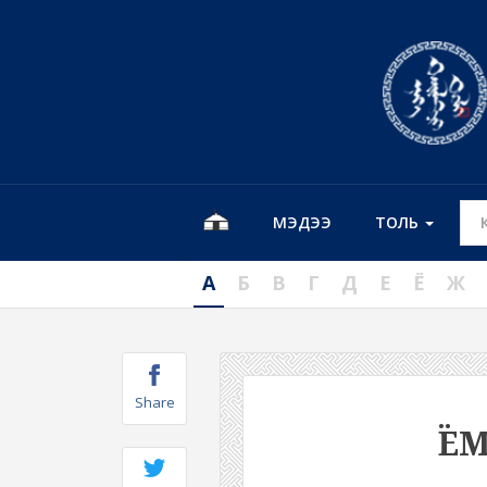
МЭДЭЭ
ТОЛЬ
А
Б
В
Г
Д
Е
Ё
Ж
Share
Ё