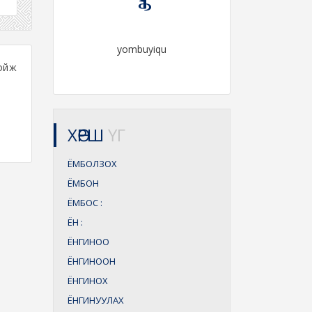
yombuyiqu
ойж
ХӨРШ
ҮГ
ЁМБОЛЗОХ
ЁМБОН
ЁМБОС
:
ЁН
:
ЁНГИНОО
ЁНГИНООН
ЁНГИНОХ
ЁНГИНУУЛАХ