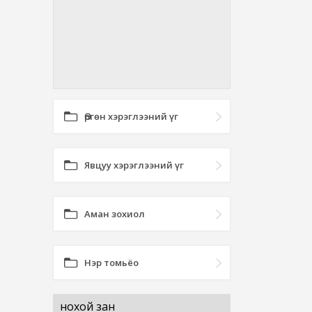
Өргөн хэрэглээний үг
Явцуу хэрэглээний үг
Аман зохиол
Нэр томьёо
нохой зан