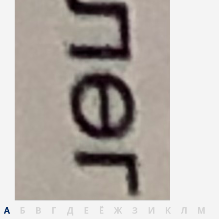
А
Б
В
Г
Д
Е
Ё
Ж
З
И
К
Л
М