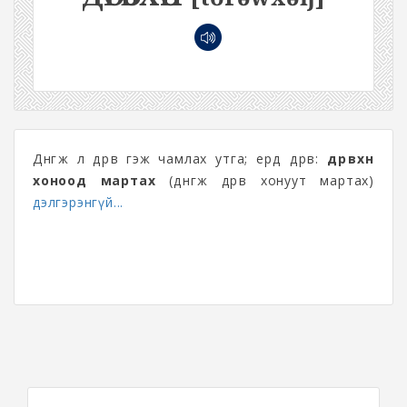
Дөнгөж л дөрөв гэж чамлах утга; ердөө дөрөв:
дөрөвхөн
хоноод мартах
(дөнгөж дөрөв хонуут мартах)
дэлгэрэнгүй...