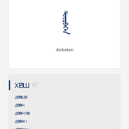
ᠳᠥᠷᠪᠡᠬᠡᠨ
dörbeken
ХӨРШ
ҮГ
ДӨРӨВЦӨӨ
ДӨРӨВЧ
ДӨРӨВЧЛӨХ
ДӨРӨЛЖ
I