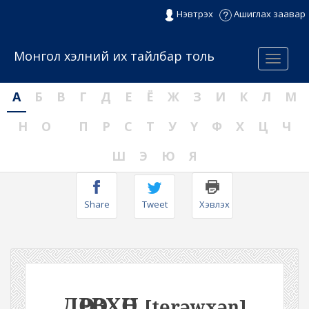
Нэвтрэх
Ашиглах заавар
Монгол хэлний их тайлбар толь
Menu
А
Б
В
Г
Д
Е
Ё
Ж
З
И
К
Л
М
Н
О
П
Р
С
Т
У
Ү
Ф
Х
Ц
Ч
Ш
Э
Ю
Я
Share
Tweet
Хэвлэх
ДӨРӨВХӨН
[tɵrəwxəŋ]