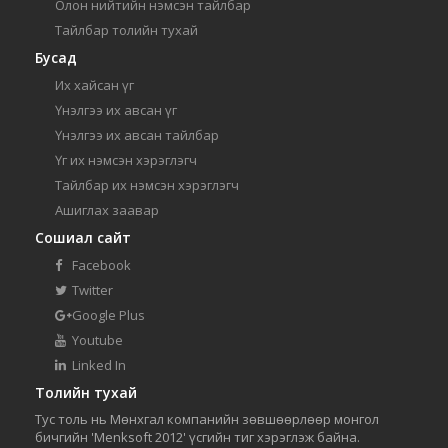
Олон нийтийн нэмсэн тайлбар
Тайлбар толийн тухай
Бусад
Их хайсан үг
Үнэлгээ их авсан үг
Үнэлгээ их авсан тайлбар
Үг их нэмсэн хэрэглэгч
Тайлбар их нэмсэн хэрэглэгч
Ашиглах заавар
Сошиал сайт
Facebook
Twitter
Google Plus
Youtube
Linked In
Толийн тухай
Тус толь нь Мөнхгал компанийн зөвшөөрлөөр монгол
бичгийн 'Menksoft 2012' үсгийн тиг хэрэглэж байна.