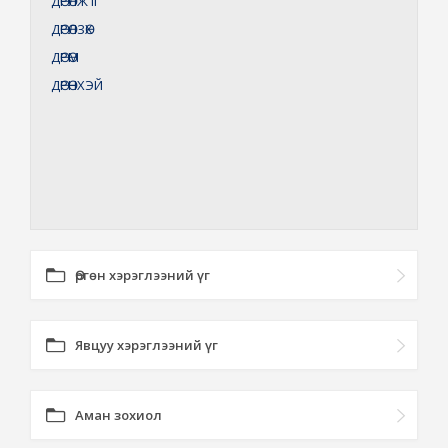
ДӨРӨЛЖ
II
ДӨРӨЛЗӨХ
ДӨРӨМ
ДӨРӨНХЭЙ
Өргөн хэрэглээний үг
Явцуу хэрэглээний үг
Аман зохиол