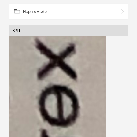
Нэр томьёо
ХӨЛӨГ