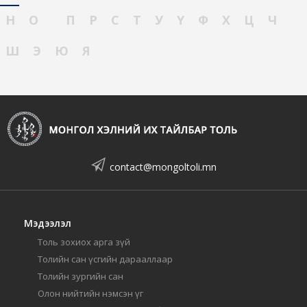
Н
О
П
Р
С
Т
У
Ү
Ф
Х
Ц
Ч
Ш
Э
Ю
Я
contact@mongoltoli.mn
Мэдээлэл
Толь зохиох арга зүй
Толийн сан үсгийн дарааллаар
Толийн зургийн сан
Олон нийтийн нэмсэн үг