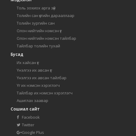
Толь зохиох арга зүй
Толийн сан үсгийн дарааллаар
Толийн зургийн сан
Олон нийтийн нэмсэн үг
Олон нийтийн нэмсэн тайлбар
Тайлбар толийн тухай
Бусад
Их хайсан үг
Үнэлгээ их авсан үг
Үнэлгээ их авсан тайлбар
Үг их нэмсэн хэрэглэгч
Тайлбар их нэмсэн хэрэглэгч
Ашиглах заавар
Сошиал сайт
Facebook
Twitter
Google Plus