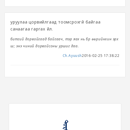
уруулаа цорвийлгаад тоомсрохгүй байгаа
санаагаа гаргах үйл.
битгий дорвойгаад байгaач, тэр яах нь бүр өөрийнхин эрх
шүү; энэ чиний дорвойсоны уршиг даа.
Ch.Ayuush
2016-02-25 17:38:22