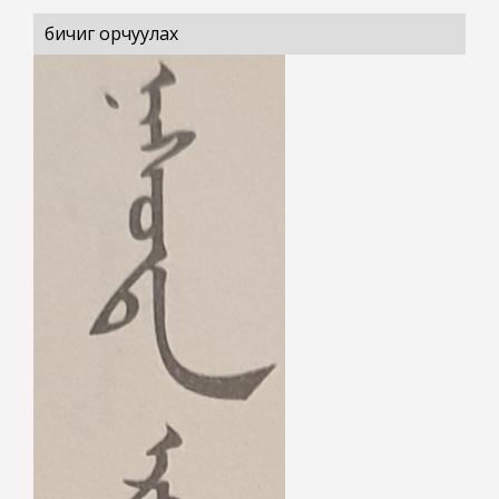
бичиг орчуулах