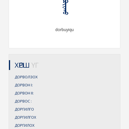
ᠳᠣᠷᠪᠤᠶᠢᠬᠤ
dorbuyiqu
ХӨРШ
ҮГ
ДОРВОЛЗОХ
ДОРВОН
I:
ДОРВОН
II:
ДОРВОС
:
ДОРГИЛГО
ДОРГИЛГОХ
ДОРГИЛОХ