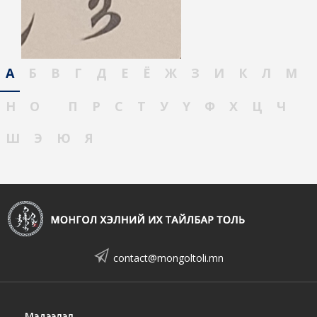
А
Б
В
Г
Д
Е
Ё
Ж
З
И
К
Л
М
Н
О
П
Р
С
Т
У
Ү
Ф
Х
Ц
Ч
Ш
Э
Ю
Я
contact@mongoltoli.mn
Мэдээлэл