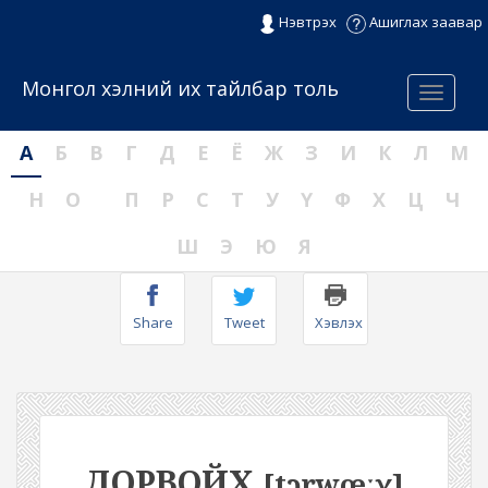
Нэвтрэх
Ашиглах заавар
Монгол хэлний их тайлбар толь
Menu
А
Б
В
Г
Д
Е
Ё
Ж
З
И
К
Л
М
Н
О
П
Р
С
Т
У
Ү
Ф
Х
Ц
Ч
Ш
Э
Ю
Я
Share
Tweet
Хэвлэх
ДОРВОЙХ
[tɔrwœːχ]