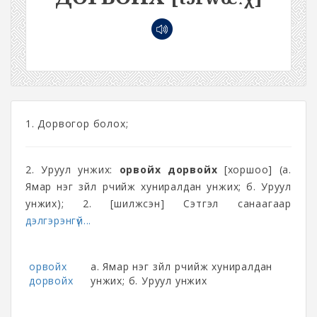
1. Дорвогор болох;
2. Уруул унжих:
орвойх дорвойх
[хоршоо] (а.
Ямар нэг зүйл үрчийж хуниралдан унжих; б. Уруул
унжих); 2. [шилжсэн] Сэтгэл санаагаар
дэлгэрэнгүй...
орвойх
а. Ямар нэг зүйл үрчийж хуниралдан
дорвойх
унжих; б. Уруул унжих