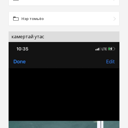
Нэр томьёо
камертай утас