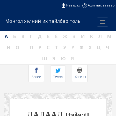
Нэвтрэх
Ашиглах заавар
Монгол хэлний их тайлбар толь
Menu
А
Б
В
Г
Д
Е
Ё
Ж
З
И
К
Л
М
Н
О
П
Р
С
Т
У
Ү
Ф
Х
Ц
Ч
Ш
Э
Ю
Я
Share
Tweet
Хэвлэх
ДАЛААД
[taɬaːt]