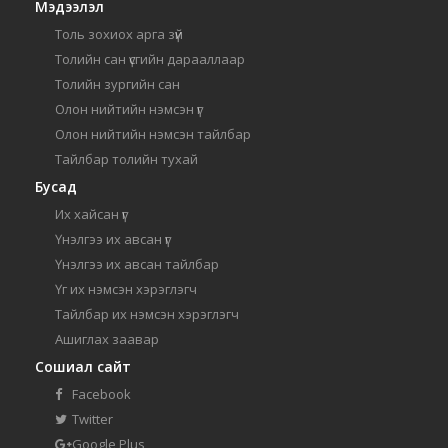
Мэдээлэл
Толь зохиох арга зүй
Толийн сан үсгийн дарааллаар
Толийн зургийн сан
Олон нийтийн нэмсэн үг
Олон нийтийн нэмсэн тайлбар
Тайлбар толийн тухай
Бусад
Их хайсан үг
Үнэлгээ их авсан үг
Үнэлгээ их авсан тайлбар
Үг их нэмсэн хэрэглэгч
Тайлбар их нэмсэн хэрэглэгч
Ашиглах заавар
Сошиал сайт
Facebook
Twitter
Google Plus