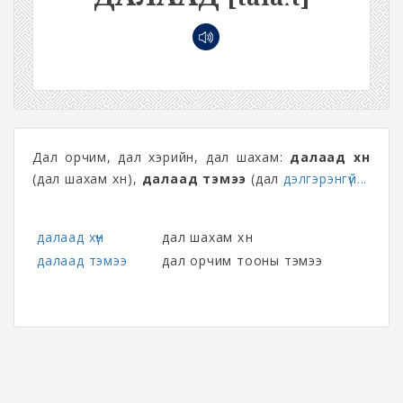
Дал орчим, дал хэрийн, дал шахам:
далаад хүн
(дал шахам хүн),
далаад тэмээ
(дал
дэлгэрэнгүй...
далаад хүн
дал шахам хүн
далаад тэмээ
дал орчим тооны тэмээ