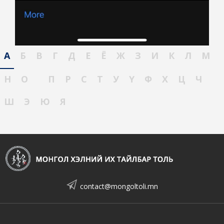
А
Б
В
Г
Д
Е
Ё
Ж
З
И
К
Л
М
Н
О
П
Р
С
Т
У
Ү
Ф
Х
Ц
Ч
Ш
Э
Ю
Я
contact@mongoltoli.mn