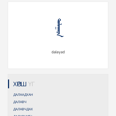
ᠳᠠᠯᠠᠭᠠᠳ
dalaγad
ХӨРШ
ҮГ
ДАЛААДХАН
ДАЛАВЧ
ДАЛАВЧДАХ