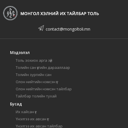
contact@mongoltoli.mn
Мэдээлэл
Толь зохиох арга зүй
Толийн сан үсгийн дарааллаар
Толийн зургийн сан
Олон нийтийн нэмсэн үг
Олон нийтийн нэмсэн тайлбар
Тайлбар толийн тухай
Бусад
Их хайсан үг
Үнэлгээ их авсан үг
Үнэлгээ их авсан тайлбар