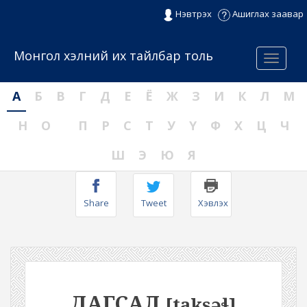
Нэвтрэх
Ашиглах заавар
Монгол хэлний их тайлбар толь
Menu
А
Б
В
Г
Д
Е
Ё
Ж
З
И
К
Л
М
Н
О
П
Р
С
Т
У
Ү
Ф
Х
Ц
Ч
Ш
Э
Ю
Я
Share
Tweet
Хэвлэх
ДАГСАЛ
[taksəɬ]