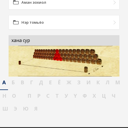
Аман зохиол
Нэр томьёо
хана сур
А
Б
В
Г
Д
Е
Ё
Ж
З
И
К
Л
М
Н
О
П
Р
С
Т
У
Ү
Ф
Х
Ц
Ч
Ш
Э
Ю
Я