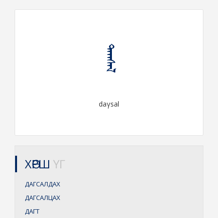
ᠳᠠᠭᠰᠠᠯ
daγsal
ХӨРШ
ҮГ
ДАГСАЛДАХ
ДАГСАЛЦАХ
ДАГТ