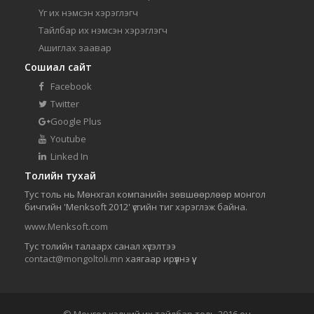
Үг их нэмсэн хэрэглэгч
Тайлбар их нэмсэн хэрэглэгч
Ашиглах заавар
Сошиал сайт
Facebook
Twitter
Google Plus
Youtube
Linked In
Толийн тухай
Тус толь нь Мөнхгал компанийн зөвшөөрлөөр монгол
бичгийн 'Menksoft 2012' үсгийн тиг хэрэглэж байна.
www.Menksoft.com
Тус толийн талаарх санал хүсэлтээ
contact@mongoltoli.mn
хаягаар ирүүлнэ үү.
© Монгол хэлний их тайлбар толь 2016 он