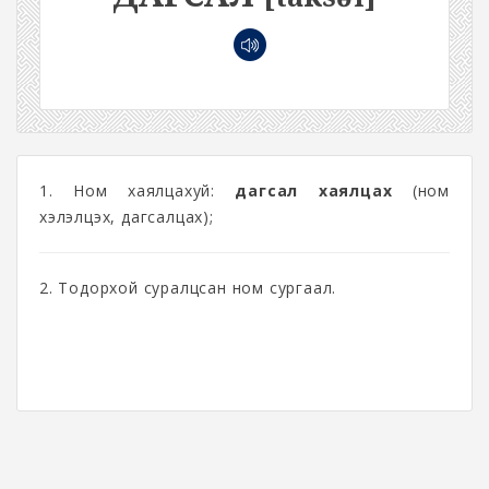
1. Ном хаялцахуй:
дагсал хаялцах
(ном
хэлэлцэх, дагсалцах);
2. Тодорхой суралцсан ном сургаал.