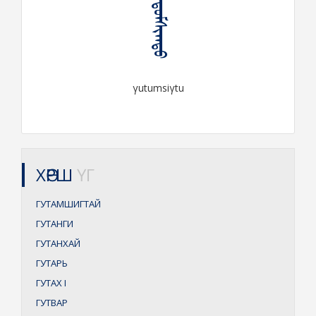
ᠭᠤᠲᠤᠮᠰᠢᠭᠲᠤ
γutumsiγtu
ХӨРШ
ҮГ
ГУТАМШИГТАЙ
ГУТАНГИ
ГУТАНХАЙ
ГУТАРЬ
ГУТАХ
I
ГУТВАР