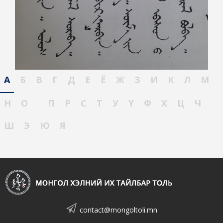
А
Б
В
Г
Д
Е
Ё
Ж
З
И
К
Л
М
Н
О
П
Р
С
Т
У
Ү
Ф
Х
Ц
Ч
Ш
Э
Ю
Я
contact@mongoltoli.mn