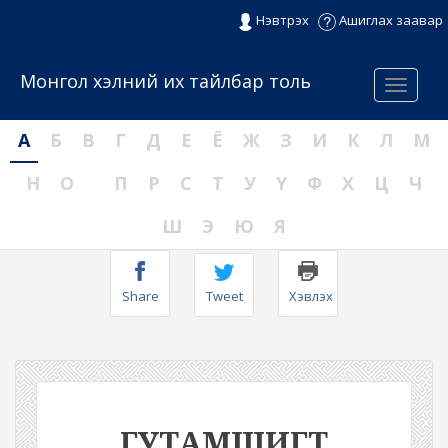
Нэвтрэх
Ашиглах заавар
Монгол хэлний их тайлбар толь
Menu
А
Б
В
Г
Д
Е
Ё
Ж
З
И
К
Л
М
Н
О
П
Р
С
Т
У
Ү
Ф
Х
Ц
Ч
Ш
Э
Ю
Я
Share
Tweet
Хэвлэх
ГУТАМШИГТ