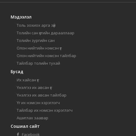
Мэдээлэл
Толь зохиох арга зүй
Толийн сан үсгийн дарааллаар
Толийн зургийн сан
Олон нийтийн нэмсэн үг
Олон нийтийн нэмсэн тайлбар
Тайлбар толийн тухай
Бусад
Их хайсан үг
Үнэлгээ их авсан үг
Үнэлгээ их авсан тайлбар
Үг их нэмсэн хэрэглэгч
Тайлбар их нэмсэн хэрэглэгч
Ашиглах заавар
Сошиал сайт
Facebook