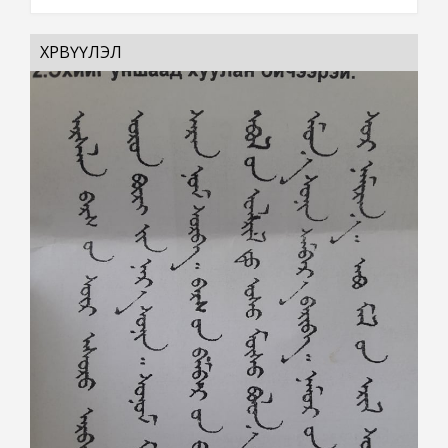
ХӨРВҮҮЛЭЛ