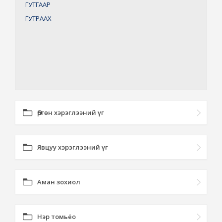
ГУТГААР
ГУТРААХ
Өргөн хэрэглээний үг
Явцуу хэрэглээний үг
Аман зохиол
Нэр томьёо