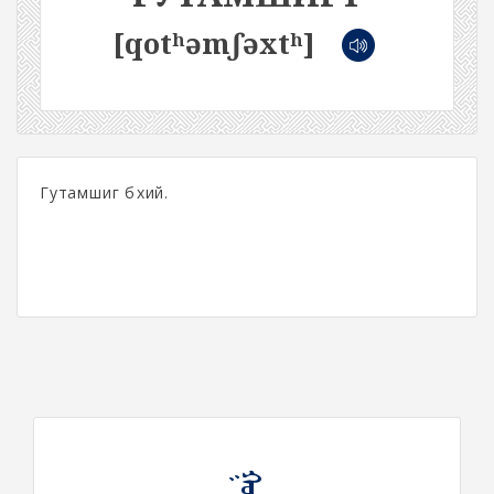
[qotʰəmʃəxtʰ]
Гутамшиг бүхий.