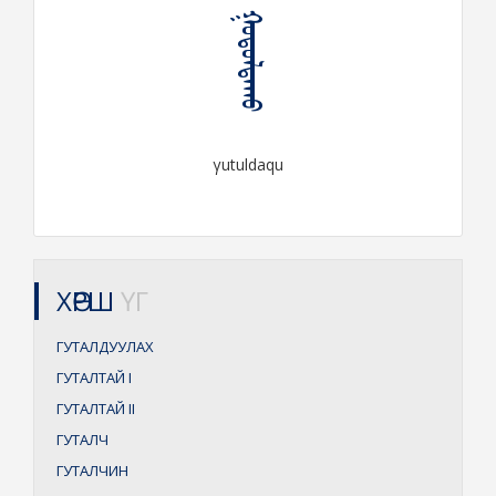
ᠭᠤᠲᠤᠯᠳᠠᠬᠤ
γutuldaqu
ХӨРШ
ҮГ
ГУТАЛДУУЛАХ
ГУТАЛТАЙ
I
ГУТАЛТАЙ
II
ГУТАЛЧ
ГУТАЛЧИН