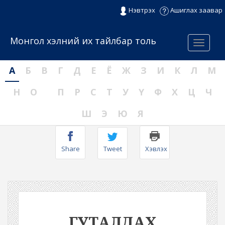
Нэвтрэх
Ашиглах заавар
Монгол хэлний их тайлбар толь
Menu
А
Б
В
Г
Д
Е
Ё
Ж
З
И
К
Л
М
Н
О
П
Р
С
Т
У
Ү
Ф
Х
Ц
Ч
Ш
Э
Ю
Я
Share
Tweet
Хэвлэх
ГУТАЛДАХ