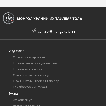
contact@mongoltoli.mn
Мэдээлэл
Толь зохиох арга зүй
Толийн сан үсгийн дарааллаар
Толийн зургийн сан
Олон нийтийн нэмсэн үг
Олон нийтийн нэмсэн тайлбар
Тайлбар толийн тухай
Бусад
Их хайсан үг
Үнэлгээ их авсан үг