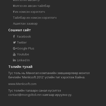
Үнэлгээ их авсан тайлбар
Үг их нэмсэн хэрэглэгч
Тайлбар их нэмсэн хэрэглэгч
Ашиглах заавар
Сошиал сайт
Facebook
Twitter
Google Plus
Youtube
Linked In
Толийн тухай
Тус толь нь Мөнхгал компанийн зөвшөөрлөөр монгол
бичгийн 'Menksoft 2012' үсгийн тиг хэрэглэж байна.
www.Menksoft.com
Тус толийн талаарх санал хүсэлтээ
contact@mongoltoli.mn
хаягаар ирүүлнэ үү.