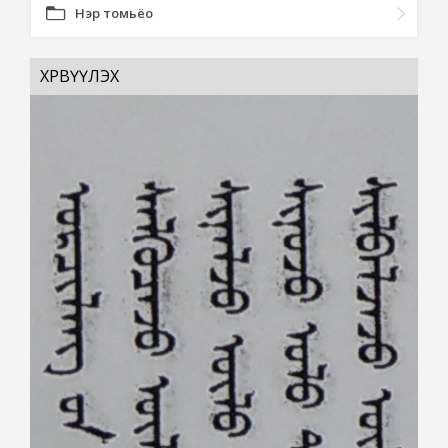
Нэр томьёо
ХӨРВҮҮЛЭХ