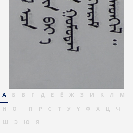
А
Б
В
Г
Д
Е
Ё
Ж
З
И
К
Л
М
Н
О
П
Р
С
Т
У
Ү
Ф
Х
Ц
Ч
Ш
Э
Ю
Я