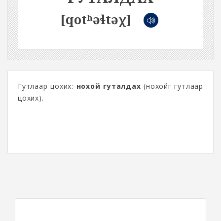
[qotʰəɬtəχ]
Гутлаар цохих:
нохой гуталдах
(нохойг гутлаар
цохих).