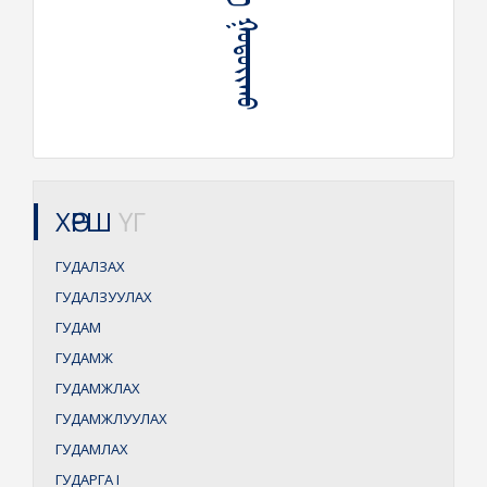
ᠬᠥᠷᠦᠨᠭ᠍ᠭᠡ ᠭᠤᠳᠤᠶᠢᠬᠤ
ХӨРШ
ҮГ
ГУДАЛЗАХ
ГУДАЛЗУУЛАХ
ГУДАМ
ГУДАМЖ
ГУДАМЖЛАХ
ГУДАМЖЛУУЛАХ
ГУДАМЛАХ
ГУДАРГА
I