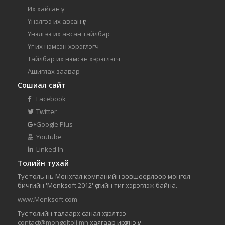
Их хайсан үг
Үнэлгээ их авсан үг
Үнэлгээ их авсан тайлбар
Үг их нэмсэн хэрэглэгч
Тайлбар их нэмсэн хэрэглэгч
Ашиглах заавар
Сошиал сайт
Facebook
Twitter
Google Plus
Youtube
Linked In
Толийн тухай
Тус толь нь Мөнхгал компанийн зөвшөөрлөөр монгол
бичгийн 'Menksoft 2012' үсгийн тиг хэрэглэж байна.
www.Menksoft.com
Тус толийн талаарх санал хүсэлтээ
contact@mongoltoli.mn
хаягаар ирүүлнэ үү.