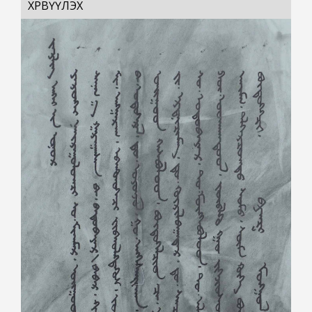
ХӨРВҮҮЛЭХ