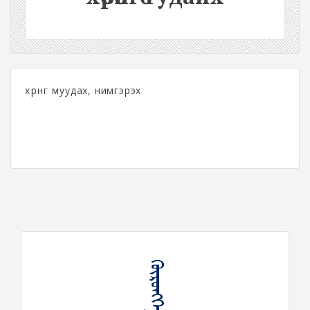
хөрөнгө муудах, нимгэрэх