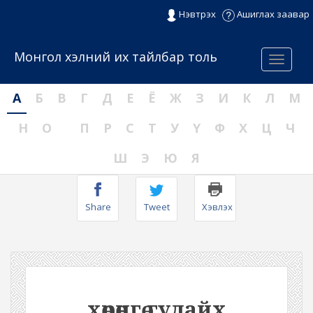
Нэвтрэх
Ашиглах заавар
Монгол хэлний их тайлбар толь
Menu
А
Б
В
Г
Д
Е
Ё
Ж
З
И
К
Л
М
Н
О
П
Р
С
Т
У
Ү
Ф
Х
Ц
Ч
Ш
Э
Ю
Я
Share
Tweet
Хэвлэх
хөрөнгө гудайх