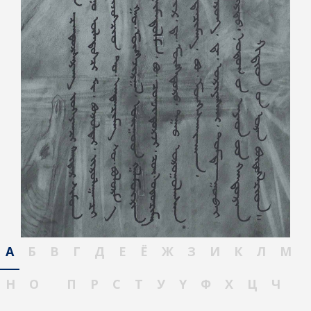
А
Б
В
Г
Д
Е
Ё
Ж
З
И
К
Л
М
Н
О
П
Р
С
Т
У
Ү
Ф
Х
Ц
Ч