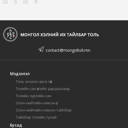
Ш
Э
Ю
Я
contact@mongoltoli.mn
Мэдээлэл
Толь зохиох арга зүй
Толийн сан үсгийн дарааллаар
Толийн зургийн сан
Олон нийтийн нэмсэн үг
Олон нийтийн нэмсэн тайлбар
Тайлбар толийн тухай
Бусад