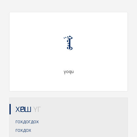
ᠭᠣᠬᠤ
γoqu
ХӨРШ
ҮГ
ГОХДОГДОХ
ГОХДОХ