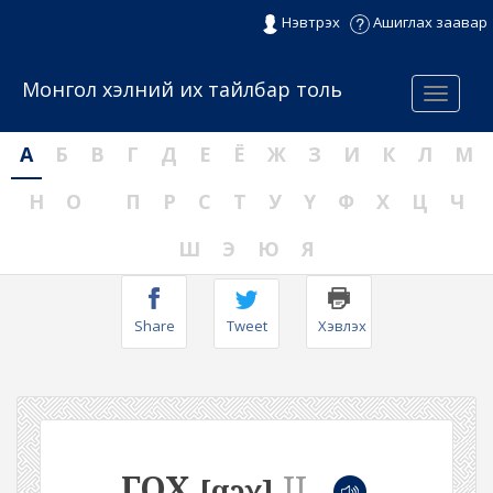
Нэвтрэх
Ашиглах заавар
Монгол хэлний их тайлбар толь
Menu
А
Б
В
Г
Д
Е
Ё
Ж
З
И
К
Л
М
Н
О
П
Р
С
Т
У
Ү
Ф
Х
Ц
Ч
Ш
Э
Ю
Я
Share
Tweet
Хэвлэх
ГОХ
II
[qɔχ]