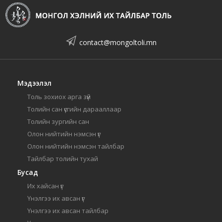
contact@mongoltoli.mn
Мэдээлэл
Толь зохиох арга зүй
Толийн сан үсгийн дарааллаар
Толийн зургийн сан
Олон нийтийн нэмсэн үг
Олон нийтийн нэмсэн тайлбар
Тайлбар толийн тухай
Бусад
Их хайсан үг
Үнэлгээ их авсан үг
Үнэлгээ их авсан тайлбар