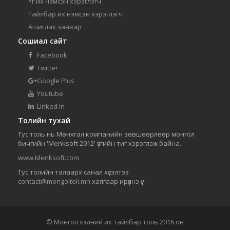
Үг их нэмсэн хэрэглэгч
Тайлбар их нэмсэн хэрэглэгч
Ашиглах заавар
Сошиал сайт
Facebook
Twitter
Google Plus
Youtube
Linked In
Толийн тухай
Тус толь нь Мөнхгал компанийн зөвшөөрлөөр монгол
бичгийн 'Menksoft 2012' үсгийн тиг хэрэглэж байна.
www.Menksoft.com
Тус толийн талаарх санал хүсэлтээ
contact@mongoltoli.mn
хаягаар ирүүлнэ үү.
© Монгол хэлний их тайлбар толь 2016 он