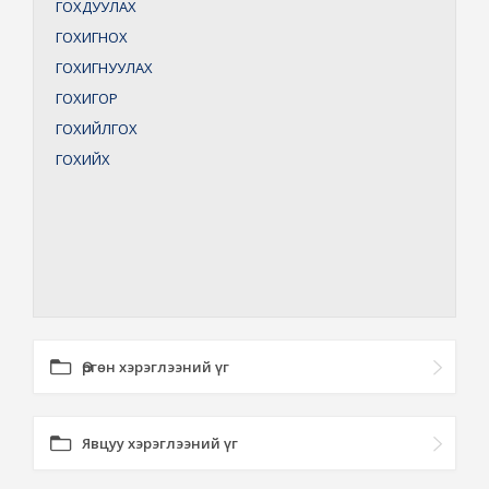
ГОХДУУЛАХ
ГОХИГНОХ
ГОХИГНУУЛАХ
ГОХИГОР
ГОХИЙЛГОХ
ГОХИЙХ
Өргөн хэрэглээний үг
Явцуу хэрэглээний үг