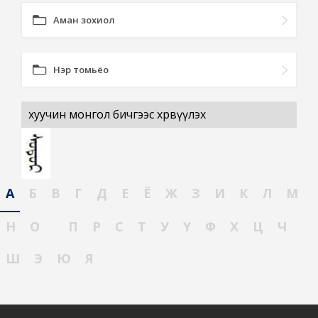
Аман зохиол
Нэр томьёо
хуучин монгол бичгээс хөрвүүлэх
А
Б
В
Г
Д
Е
Ё
Ж
З
И
К
Л
М
Н
О
П
Р
С
Т
У
Ү
Ф
Х
Ц
Ч
Ш
Э
Ю
Я