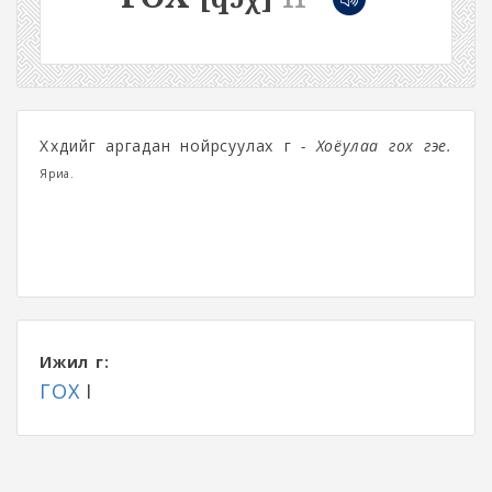
Хүүхдийг аргадан нойрсуулах үг
- Хоёулаа гох гэе.
Яриа.
Ижил үг:
ГОХ
I