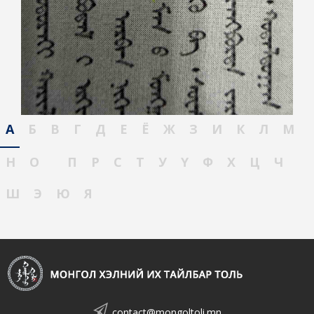
А
Б
В
Г
Д
Е
Ё
Ж
З
И
К
Л
М
Н
О
П
Р
С
Т
У
Ү
Ф
Х
Ц
Ч
Ш
Э
Ю
Я
contact@mongoltoli.mn