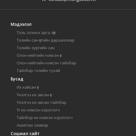
Мэдээлэл
Толь зохиох арга зүй
Толийн сан үсгийн дарааллаар
Толийн зургийн сан
Олон нийтийн нэмсэн үг
Олон нийтийн нэмсэн тайлбар
Тайлбар толийн тухай
Бусад
Их хайсан үг
Үнэлгээ их авсан үг
Үнэлгээ их авсан тайлбар
Үг их нэмсэн хэрэглэгч
Тайлбар их нэмсэн хэрэглэгч
Ашиглах заавар
Сошиал сайт