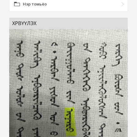
Нэр томьёо
ХӨРВҮҮЛЭХ