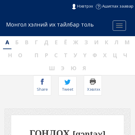
Нэвтрэх
Ашиглах заавар
Монгол хэлний их тайлбар толь
Menu
А
Б
В
Г
Д
Е
Ё
Ж
З
И
К
Л
М
Н
О
П
Р
С
Т
У
Ү
Ф
Х
Ц
Ч
Ш
Э
Ю
Я
Share
Tweet
Хэвлэх
ГОНДОХ
[qɔntəχ]