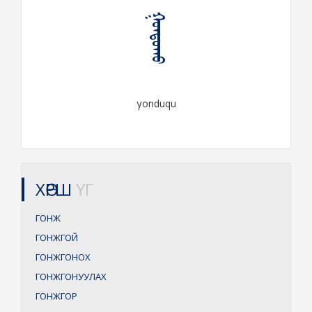
ᠭᠣᠨᠳᠤᠬᠤ
γonduqu
ХӨРШ
ҮГ
ГОНЖ
ГОНЖГОЙ
ГОНЖГОНОХ
ГОНЖГОНУУЛАХ
ГОНЖГОР