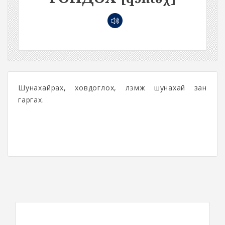
Шунахайрах, ховдоглох, үлэмж шунахай зан
гаргах.