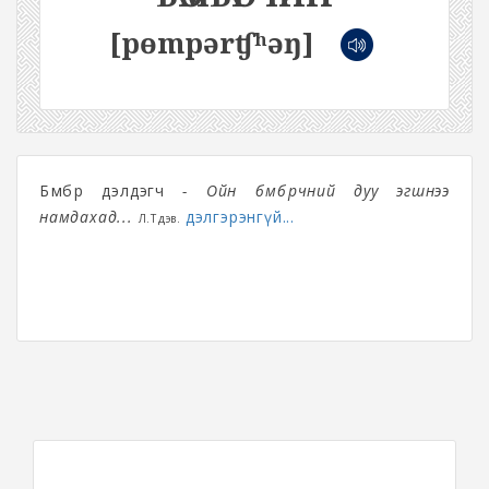
[pɵmpərʧʰəŋ]
Бөмбөр дэлдэгч
- Ойн бөмбөрчний дуу эгшнээ
намдахад...
дэлгэрэнгүй...
Л.Түдэв.