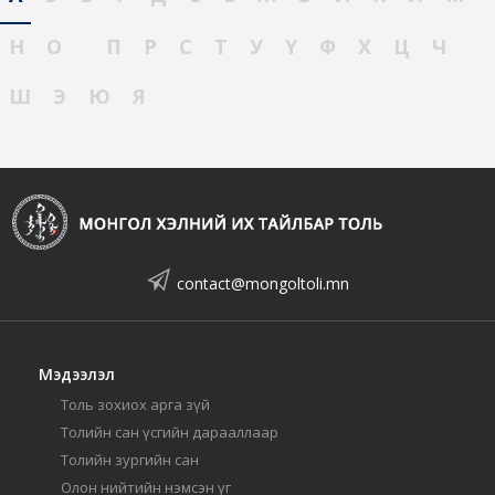
Н
О
П
Р
С
Т
У
Ү
Ф
Х
Ц
Ч
Ш
Э
Ю
Я
contact@mongoltoli.mn
Мэдээлэл
Толь зохиох арга зүй
Толийн сан үсгийн дарааллаар
Толийн зургийн сан
Олон нийтийн нэмсэн үг