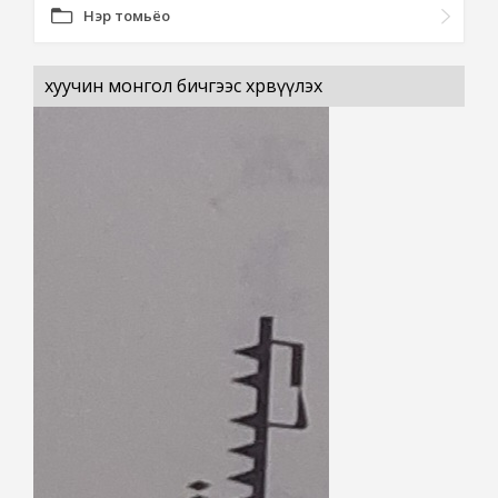
Нэр томьёо
хуучин монгол бичгээс хөрвүүлэх