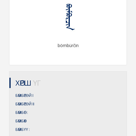
ᠪᠥᠮᠪᠦᠷᠴᠢᠨ
bömbürčin
ХӨРШ
ҮГ
БӨМБӨРЭЙ
I
БӨМБӨРЭЙ
II
БӨМБӨС
:
БӨМБӨХ
БӨМБҮҮ
: