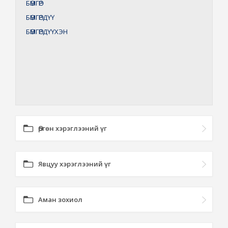
БӨМГӨР
БӨМГӨРДҮҮ
БӨМГӨРДҮҮХЭН
Өргөн хэрэглээний үг
Явцуу хэрэглээний үг
Аман зохиол