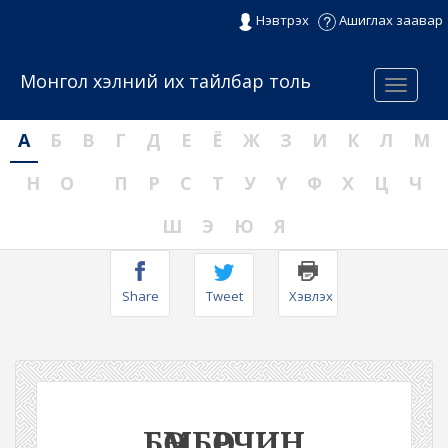
Нэвтрэх
Ашиглах заавар
Монгол хэлний их тайлбар толь
Menu
А
Б
В
Г
Д
Е
Ё
Ж
З
И
К
Л
М
Н
О
П
Р
С
Т
У
Ү
Ф
Х
Ц
Ч
Ш
Э
Ю
Я
Share
Tweet
Хэвлэх
БӨМБӨРЧИН