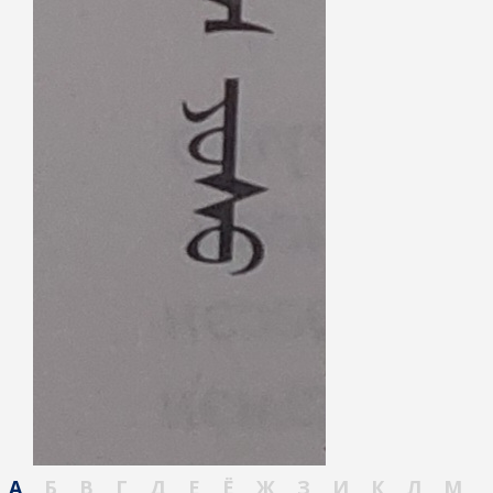
А
Б
В
Г
Д
Е
Ё
Ж
З
И
К
Л
М