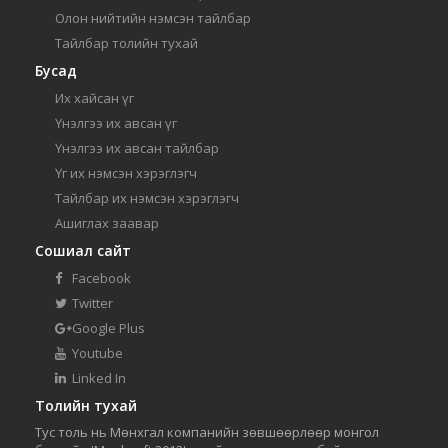
Олон нийтийн нэмсэн тайлбар
Тайлбар толийн тухай
Бусад
Их хайсан үг
Үнэлгээ их авсан үг
Үнэлгээ их авсан тайлбар
Үг их нэмсэн хэрэглэгч
Тайлбар их нэмсэн хэрэглэгч
Ашиглах заавар
Сошиал сайт
Facebook
Twitter
Google Plus
Youtube
Linked In
Толийн тухай
Тус толь нь Мөнхгал компанийн зөвшөөрлөөр монгол