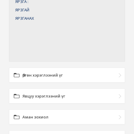
ЯРЗГА
:
ЯРЗГАЙ
ЯРЗГАНАХ
Өргөн хэрэглээний үг
Явцуу хэрэглээний үг
Аман зохиол