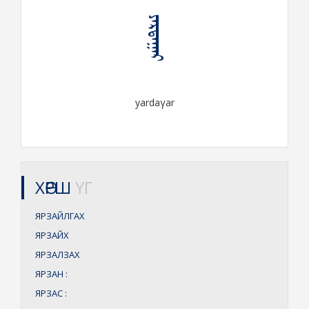
ᠶᠠᠷᠳᠠᠭᠠᠷ
yardaγar
ХӨРШ
ҮГ
ЯРЗАЙЛГАХ
ЯРЗАЙХ
ЯРЗАЛЗАХ
ЯРЗАН
:
ЯРЗАС
: