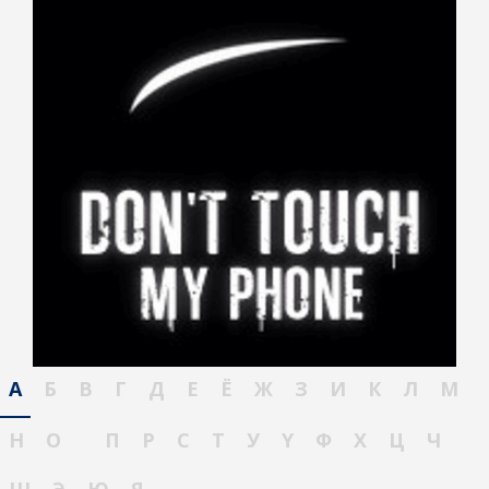
А
Б
В
Г
Д
Е
Ё
Ж
З
И
К
Л
М
Н
О
П
Р
С
Т
У
Ү
Ф
Х
Ц
Ч
Ш
Э
Ю
Я