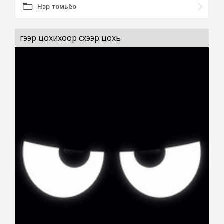
Нэр томьёо
үгээр цохихоор сүхээр цохь