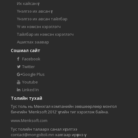
Их хайсан үг
Үнэлгээ их авсан үг
Үнэлгээ их авсан тайлбар
Үг их нэмсэн хэрэглэгч
Тайлбар их нэмсэн хэрэглэгч
Ашиглах заавар
Сошиал сайт
Facebook
Twitter
Google Plus
Youtube
Linked In
Толийн тухай
Тус толь нь Мөнхгал компанийн зөвшөөрлөөр монгол
бичгийн 'Menksoft 2012' үсгийн тиг хэрэглэж байна.
www.Menksoft.com
Тус толийн талаарх санал хүсэлтээ
contact@mongoltoli.mn
хаягаар ирүүлнэ үү.