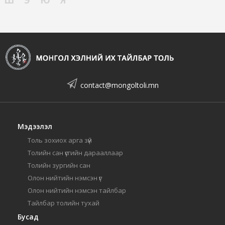
contact@mongoltoli.mn
Мэдээлэл
Толь зохиох арга зүй
Толийн сан үсгийн дарааллаар
Толийн зургийн сан
Олон нийтийн нэмсэн үг
Олон нийтийн нэмсэн тайлбар
Тайлбар толийн тухай
Бусад