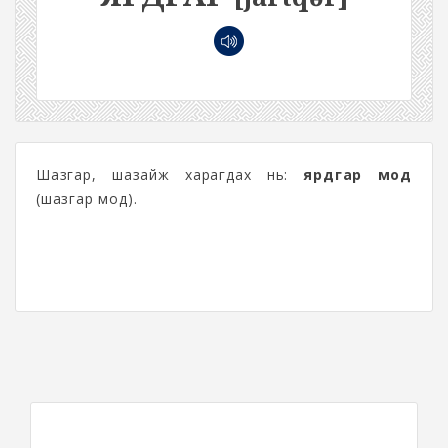
Шазгар, шазайж харагдах нь:
ярдгар мод
(шазгар мод).