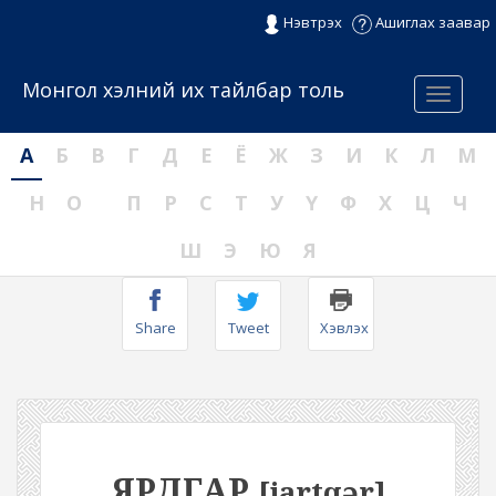
Нэвтрэх
Ашиглах заавар
Монгол хэлний их тайлбар толь
Menu
А
Б
В
Г
Д
Е
Ё
Ж
З
И
К
Л
М
Н
О
П
Р
С
Т
У
Ү
Ф
Х
Ц
Ч
Ш
Э
Ю
Я
Share
Tweet
Хэвлэх
ЯРДГАР
[jartqər]