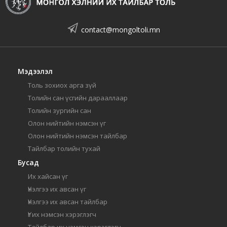
contact@mongoltoli.mn
Мэдээлэл
Толь зохиох арга зүй
Толийн сан үсгийн дарааллаар
Толийн зургийн сан
Олон нийтийн нэмсэн үг
Олон нийтийн нэмсэн тайлбар
Тайлбар толийн тухай
Бусад
Их хайсан үг
Үнэлгээ их авсан үг
Үнэлгээ их авсан тайлбар
Үг их нэмсэн хэрэглэгч
Тайлбар их нэмсэн хэрэглэгч