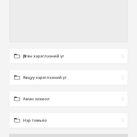
Өргөн хэрэглээний үг
Явцуу хэрэглээний үг
Аман зохиол
Нэр томьёо