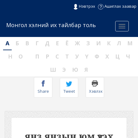
Нэвтрэх
Ашиглах заавар
Монгол хэлний их тайлбар толь
Menu
А
Б
В
Г
Д
Е
Ё
Ж
З
И
К
Л
М
Н
О
П
Р
С
Т
У
Ү
Ф
Х
Ц
Ч
Ш
Э
Ю
Я
Share
Tweet
Хэвлэх
янз янзын юм үзэх