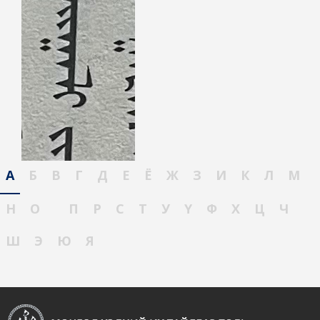
А
Б
В
Г
Д
Е
Ё
Ж
З
И
К
Л
М
Н
О
П
Р
С
Т
У
Ү
Ф
Х
Ц
Ч
Ш
Э
Ю
Я