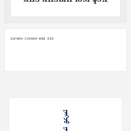
хачин сонин юм үзэх