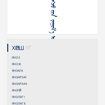
ᠶᠠᠩᠵᠤ ᠶᠠᠩᠵᠤ ᠶᠢᠨ ᠶᠠᠭᠤᠮ᠎ᠠ ᠦᠵᠡᠬᠦ
ХӨРШ
ҮГ
ЯНЗ
II
ЯНЗ
III:
ЯНЗАГА
ЯНЗАРХАГ
ЯНЗАРХАХ
ЯНЗГҮЙ
ЯНЗЛАГ
I
ЯНЗЛАГ
II: