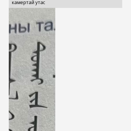
камертай утас