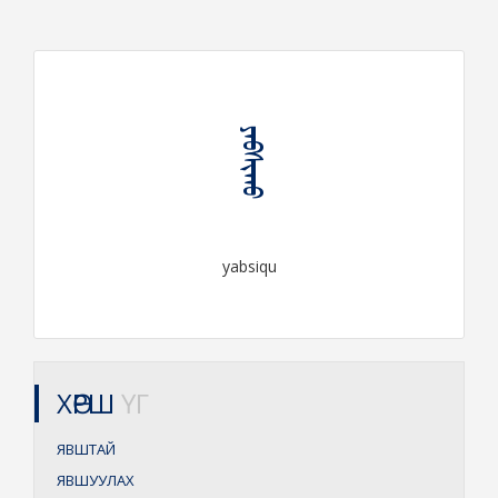
ᠶᠠᠪᠰᠢᠬᠤ
yabsiqu
ХӨРШ
ҮГ
ЯВШТАЙ
ЯВШУУЛАХ