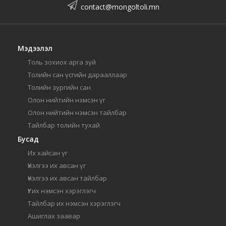
contact@mongoltoli.mn
Мэдээлэл
Толь зохиох арга зүй
Толийн сан үсгийн дарааллаар
Толийн зургийн сан
Олон нийтийн нэмсэн үг
Олон нийтийн нэмсэн тайлбар
Тайлбар толийн тухай
Бусад
Их хайсан үг
Үнэлгээ их авсан үг
Үнэлгээ их авсан тайлбар
Үг их нэмсэн хэрэглэгч
Тайлбар их нэмсэн хэрэглэгч
Ашиглах заавар