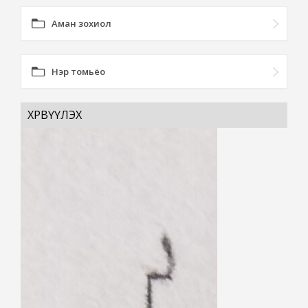
Аман зохиол
Нэр томьёо
ХӨРВҮҮЛЭХ