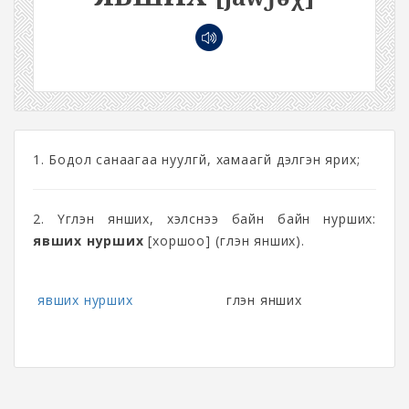
1. Бодол санаагаа нуулгүй, хамаагүй дэлгэн ярих;
2. Үглэн янших, хэлснээ байн байн нурших:
явших нурших
[хоршоо] (үглэн янших).
явших нурших
үглэн янших