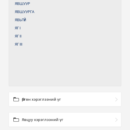
ЯВШУУР
ЯВШУУРГА
ЯВЬГҮЙ
ЯГ
I
ЯГ
II
ЯГ
III
Өргөн хэрэглээний үг
Явцуу хэрэглээний үг