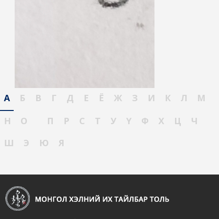
А
Б
В
Г
Д
Е
Ё
Ж
З
И
К
Л
М
Н
О
П
Р
С
Т
У
Ү
Ф
Х
Ц
Ч
Ш
Э
Ю
Я