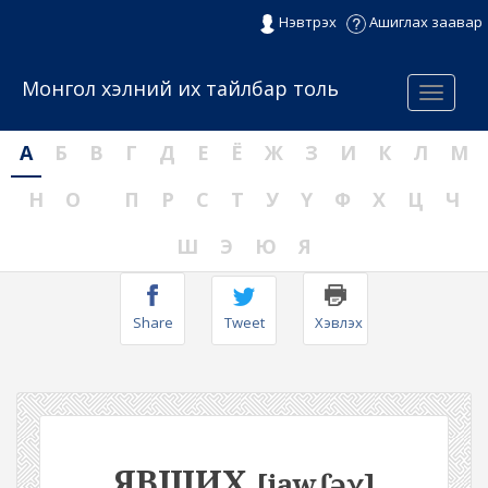
Нэвтрэх
Ашиглах заавар
Монгол хэлний их тайлбар толь
Menu
А
Б
В
Г
Д
Е
Ё
Ж
З
И
К
Л
М
Н
О
П
Р
С
Т
У
Ү
Ф
Х
Ц
Ч
Ш
Э
Ю
Я
Share
Tweet
Хэвлэх
ЯВШИХ
[jawʃəχ]