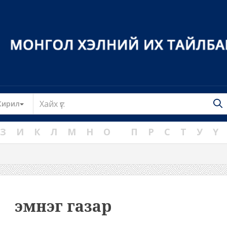
Toggle Dropdown
Кирил
З
И
К
Л
М
Н
О
П
Р
С
Т
У
Ү
эмнэг газар