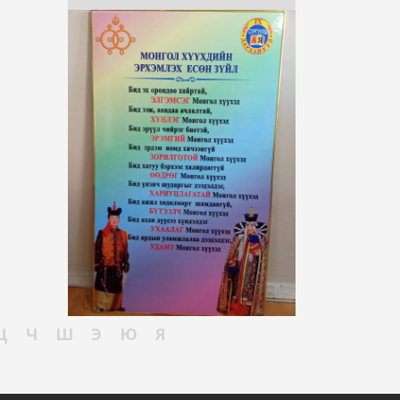
Ц
Ч
Ш
Э
Ю
Я