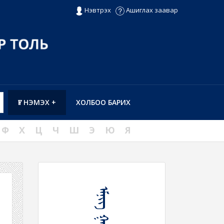
Нэвтрэх
Ашиглах заавар
ҮГ НЭМЭХ +
ХОЛБОО БАРИХ
Ф
Х
Ц
Ч
Ш
Э
Ю
Я
ᠡᠮᠨᠢᠭ ᠭᠠᠵᠠᠷ