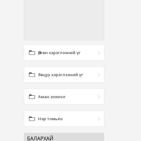
Өргөн хэрэглээний үг
Явцуу хэрэглээний үг
Аман зохиол
Нэр томьёо
БАЛАРХАЙ