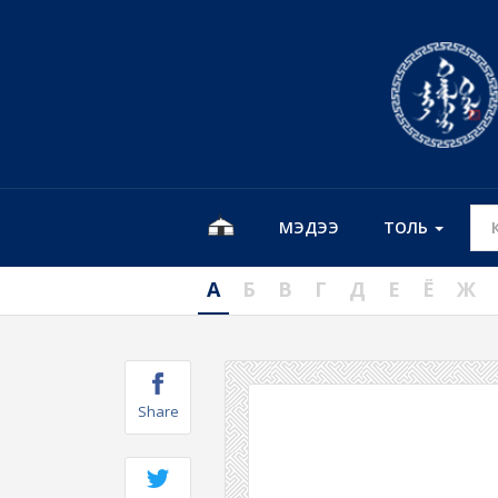
МЭДЭЭ
ТОЛЬ
А
Б
В
Г
Д
Е
Ё
Ж
Share