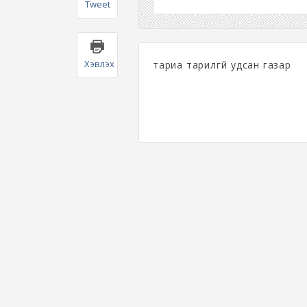
Tweet
Хэвлэх
тариа тарилгүй удсан газар