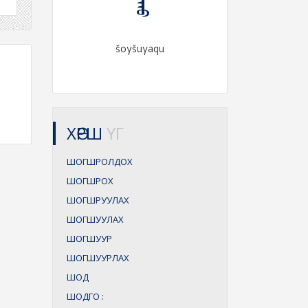
šoγšuγaqu
ХӨРШ
ҮГ
ШОГШРОЛДОХ
ШОГШРОХ
ШОГШРУУЛАХ
ШОГШУУЛАХ
ШОГШУУР
ШОГШУУРЛАХ
ШОД
ШОДГО
: