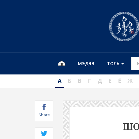
МЭДЭЭ
ТОЛЬ
А
Б
В
Г
Д
Е
Ё
Ж
Share
ШО