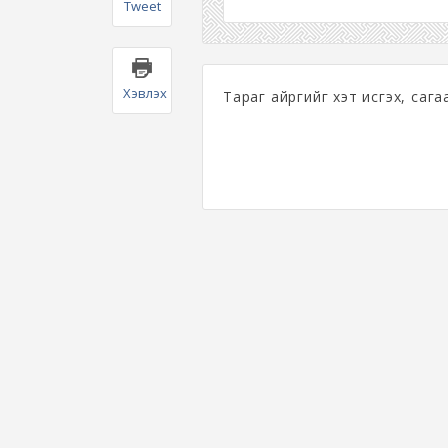
Tweet
Хэвлэх
Тараг айргийг хэт исгэх, сага