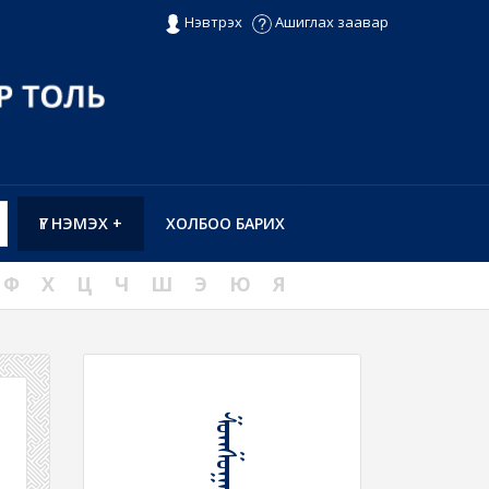
Нэвтрэх
Ашиглах заавар
ҮГ НЭМЭХ +
ХОЛБОО БАРИХ
Ф
Х
Ц
Ч
Ш
Э
Ю
Я
ᠱᠣᠭᠱᠤᠭᠠᠬᠤ