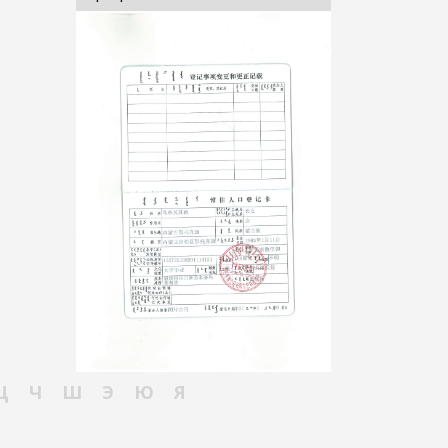
Ц
Ч
Ш
Э
Ю
Я