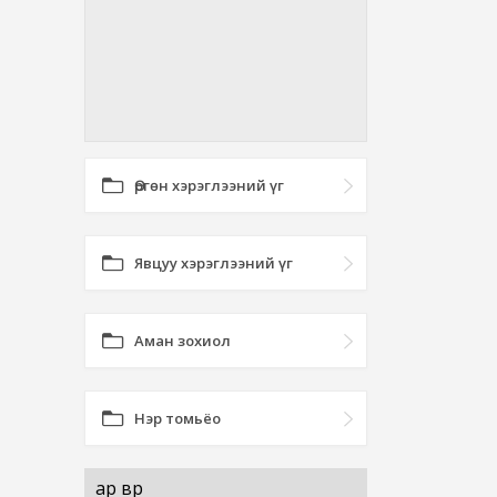
Өргөн хэрэглээний үг
Явцуу хэрэглээний үг
Аман зохиол
Нэр томьёо
ар өвөр