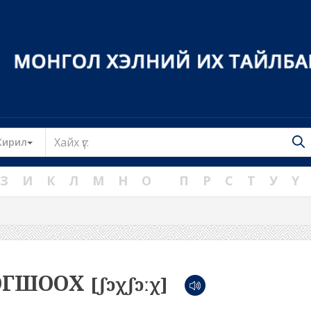
Toggle Dropdown
Кирил
З
И
К
Л
М
Н
О
П
Р
С
Т
У
Ү
ГШООХ
[ʃɔχʃɔːχ]