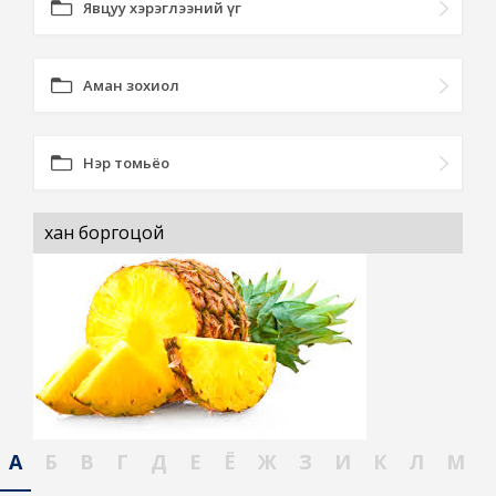
Явцуу хэрэглээний үг
Аман зохиол
Нэр томьёо
хан боргоцой
А
Б
В
Г
Д
Е
Ё
Ж
З
И
К
Л
М