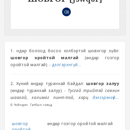
1. Өндөр болоод босоо хэлбэртэй шовхгор зүйл:
шовгор оройтой малгай
(өндөр гозгор
оройтой малгай) -
дэлгэрэнгүй...
2. Хүний өндөр туранхай байдал:
шовгор залуу
(өндөр туранхай залуу) -
Тусгай түрийтэй савхин
шаахай, халимаг пинтүүтэй, харц
дэлгэрэнгүй...
Б.Чойндон. Галбын говьд.
шовгор
өндөр гозгор оройтой малгай
оройтой