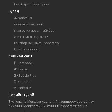
Тайлбар толийн тухай
Бусад
Их хайсан үг
Үнэлгээ их авсан үг
Үнэлгээ их авсан тайлбар
Үг их нэмсэн хэрэглэгч
Тайлбар их нэмсэн хэрэглэгч
Ашиглах заавар
Сошиал сайт
Facebook
Twitter
Google Plus
Youtube
Linked In
Толийн тухай
Тус толь нь Мөнхгал компанийн зөвшөөрлөөр монгол
бичгийн 'Menksoft 2012' үсгийн тиг хэрэглэж байна.