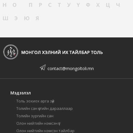
Н
О
П
Р
С
Т
У
Ү
Ф
Х
Ц
Ч
Ш
Э
Ю
Я
contact@mongoltoli.mn
Мэдээлэл
Толь зохиох арга зүй
Толийн сан үсгийн дарааллаар
Толийн зургийн сан
Олон нийтийн нэмсэн үг
Олон нийтийн нэмсэн тайлбар