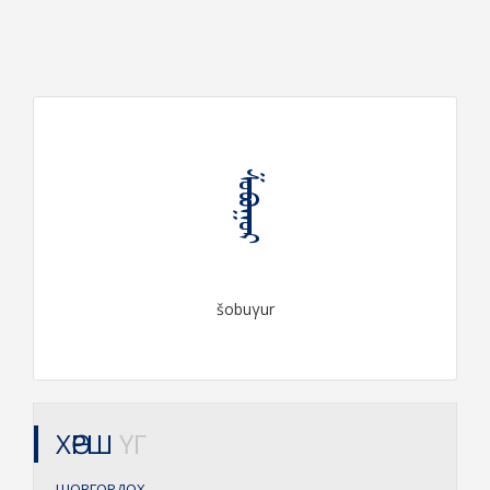
ᠱᠣᠪᠤᠭᠤᠷ
šobuγur
ХӨРШ
ҮГ
ШОВГОРДОХ