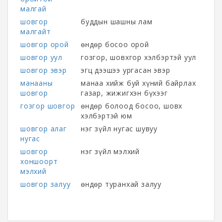
малгай
шовгор
буддын шашны лам
малгайт
шовгор орой
өндөр босоо орой
шовгор уул
гозгор, шовхгор хэлбэртэй уул
шовгор эвэр
эгц дээшээ ургасан эвэр
манааны
манаа хийж буй хүний байрлах
шовгор
газар, жижигхэн бүхээг
гозгор шовгор
өндөр болоод босоо, шовх
хэлбэртэй юм
шовгор алаг
нэг зүйл нугас шувуу
нугас
шовгор
нэг зүйл мэлхий
хоншоорт
мэлхий
шовгор залуу
өндөр туранхай залуу