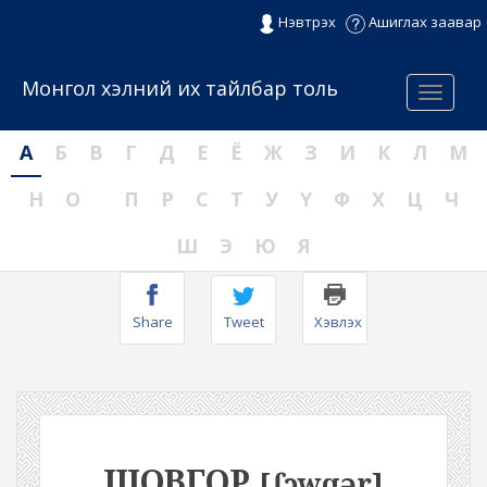
Нэвтрэх
Ашиглах заавар
Монгол хэлний их тайлбар толь
Menu
А
Б
В
Г
Д
Е
Ё
Ж
З
И
К
Л
М
Н
О
П
Р
С
Т
У
Ү
Ф
Х
Ц
Ч
Ш
Э
Ю
Я
Share
Tweet
Хэвлэх
ШОВГОР
[ʃɔwqər]