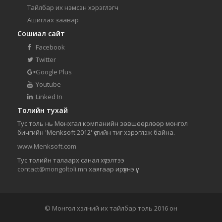
Тайлбар их нэмсэн хэрэглэгч
Ашиглах заавар
Сошиал сайт
Facebook
Twitter
Google Plus
Youtube
Linked In
Толийн тухай
Тус толь нь Мөнхгал компанийн зөвшөөрлөөр монгол
бичгийн 'Menksoft 2012' үсгийн тиг хэрэглэж байна.
www.Menksoft.com
Тус толийн талаарх санал хүсэлтээ
contact@mongoltoli.mn
хаягаар ирүүлнэ үү.
© Монгол хэлний их тайлбар толь 2016 он