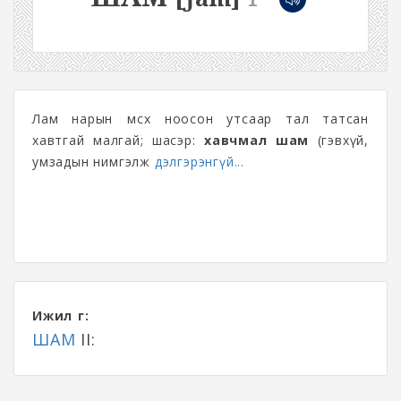
Лам нарын өмсөх ноосон утсаар тал татсан
хавтгай малгай; шасэр:
хавчмал шам
(гэвхүй,
умзадын нимгэлж
дэлгэрэнгүй...
Ижил үг:
ШАМ
II: