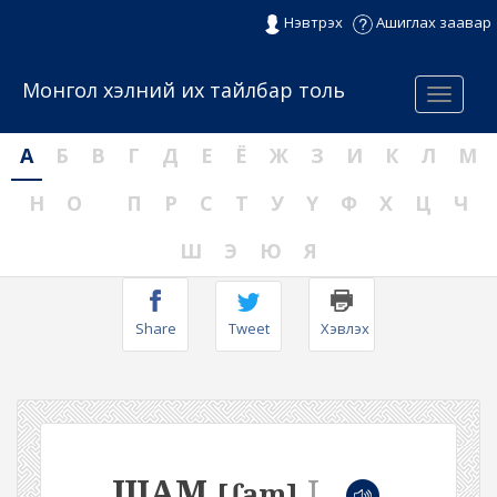
Нэвтрэх
Ашиглах заавар
Монгол хэлний их тайлбар толь
Menu
А
Б
В
Г
Д
Е
Ё
Ж
З
И
К
Л
М
Н
О
П
Р
С
Т
У
Ү
Ф
Х
Ц
Ч
Ш
Э
Ю
Я
Share
Tweet
Хэвлэх
ШАМ
I
[ʃam]