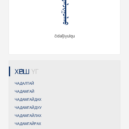
ᠴᠢᠳᠠᠯᠵᠢᠭᠤᠯᠬᠤ
čidalǰiγulqu
ХӨРШ
ҮГ
ЧАДАЛТАЙ
ЧАДАМГАЙ
ЧАДАМГАЙДАХ
ЧАДАМГАЙДУУ
ЧАДАМГАЙЛАХ
ЧАДАМГАЙРАХ