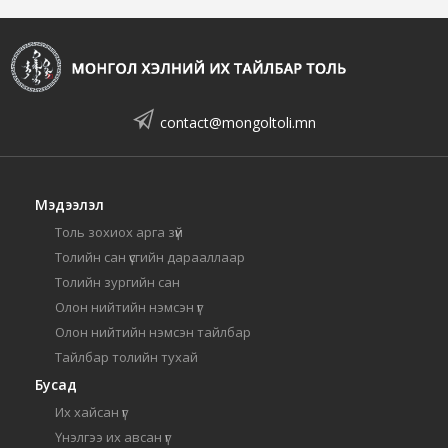
contact@mongoltoli.mn
Мэдээлэл
Толь зохиох арга зүй
Толийн сан үсгийн дарааллаар
Толийн зургийн сан
Олон нийтийн нэмсэн үг
Олон нийтийн нэмсэн тайлбар
Тайлбар толийн тухай
Бусад
Их хайсан үг
Үнэлгээ их авсан үг