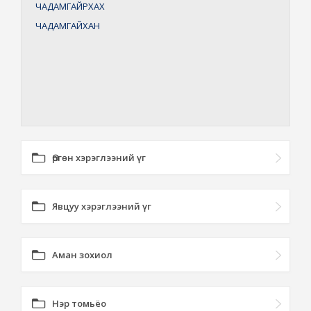
ЧАДАМГАЙРХАХ
ЧАДАМГАЙХАН
Өргөн хэрэглээний үг
Явцуу хэрэглээний үг
Аман зохиол
Нэр томьёо