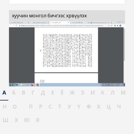
хуучин монгол бичгээс хөрвүүлэх
А
Б
В
Г
Д
Е
Ё
Ж
З
И
К
Л
М
Н
О
П
Р
С
Т
У
Ү
Ф
Х
Ц
Ч
Ш
Э
Ю
Я