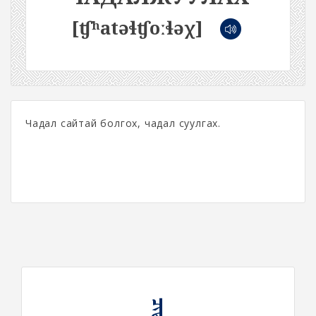
[ʧʰatəɬʧoːɬəχ]
Чадал сайтай болгох, чадал суулгах.