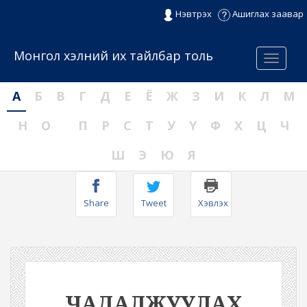
Нэвтрэх
Ашиглах заавар
Монгол хэлний их тайлбар толь
Menu
А
Б
В
Г
Д
Е
Ё
Ж
З
И
К
Л
М
Н
О
П
Р
С
Т
У
Ү
Ф
Х
Ц
Ч
Ш
Э
Ю
Я
Share
Tweet
Хэвлэх
ЧАДАЛЖУУЛАХ