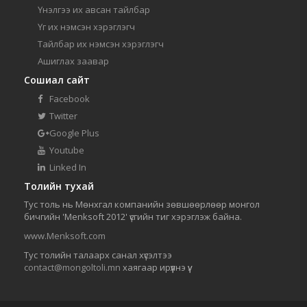
Үнэлгээ их авсан тайлбар
Үг их нэмсэн хэрэглэгч
Тайлбар их нэмсэн хэрэглэгч
Ашиглах заавар
Сошиал сайт
Facebook
Twitter
Google Plus
Youtube
Linked In
Толийн тухай
Тус толь нь Мөнхгал компанийн зөвшөөрлөөр монгол
бичгийн 'Menksoft 2012' үсгийн тиг хэрэглэж байна.
www.Menksoft.com
Тус толийн талаарх санал хүсэлтээ
contact@mongoltoli.mn
хаягаар ирүүлнэ үү.