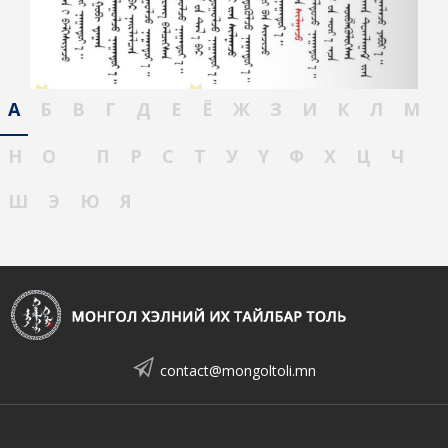
А
Б
В
Г
Д
Е
Ё
Ж
З
И
К
Л
М
Н
О
П
Р
С
Т
У
Ү
Ф
Х
Ц
Ч
Ш
Э
Ю
Я
contact@mongoltoli.mn