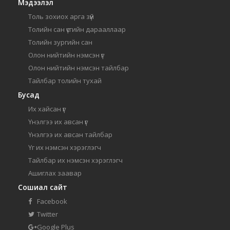
Мэдээлэл
Толь зохиох арга зүй
Толийн сан үсгийн дарааллаар
Толийн зургийн сан
Олон нийтийн нэмсэн үг
Олон нийтийн нэмсэн тайлбар
Тайлбар толийн тухай
Бусад
Их хайсан үг
Үнэлгээ их авсан үг
Үнэлгээ их авсан тайлбар
Үг их нэмсэн хэрэглэгч
Тайлбар их нэмсэн хэрэглэгч
Ашиглах заавар
Сошиал сайт
Facebook
Twitter
Google Plus