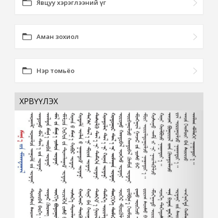
Явцуу хэрэглээний үг
Аман зохиол
Нэр томьёо
ХӨРВҮҮЛЭХ