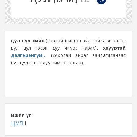
цул цул хийх
(савтай шингэн зүйл зайлагдсанаас
цул цул гэсэн дуу чимээ гарах),
хөхүүртэй
дэлгэрэнгүй...
(хөхүүртэй айраг зайлагдсанаас
цул цул гэсэн дуу чимээ гаргах).
Ижил үг:
ЦУЛ
I