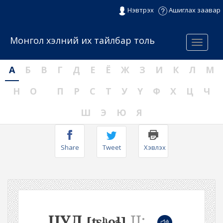
Нэвтрэх
Ашиглах заавар
Монгол хэлний их тайлбар толь
Menu
А
Б
В
Г
Д
Е
Ё
Ж
З
И
К
Л
М
Н
О
П
Р
С
Т
У
Ү
Ф
Х
Ц
Ч
Ш
Э
Ю
Я
Share
Tweet
Хэвлэх
ЦУЛ
II:
[ʦʰoɬ]