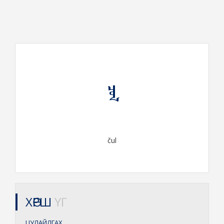
ᠴᠤᠯ
čul
ХӨРШ
ҮГ
ЦУЛАЙЛГАХ