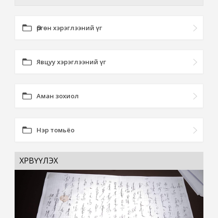
Өргөн хэрэглээний үг
Явцуу хэрэглээний үг
Аман зохиол
Нэр томьёо
ХӨРВҮҮЛЭХ