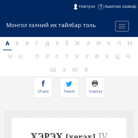
Нэвтрэх
Ашиглах заавар
Монгол хэлний их тайлбар толь
Menu
А
Б
В
Г
Д
Е
Ё
Ж
З
И
К
Л
М
Н
О
П
Р
С
Т
У
Ү
Ф
Х
Ц
Ч
Ш
Э
Ю
Я
Share
Tweet
Хэвлэх
ХЭРЭХ
IV
[xerəx]