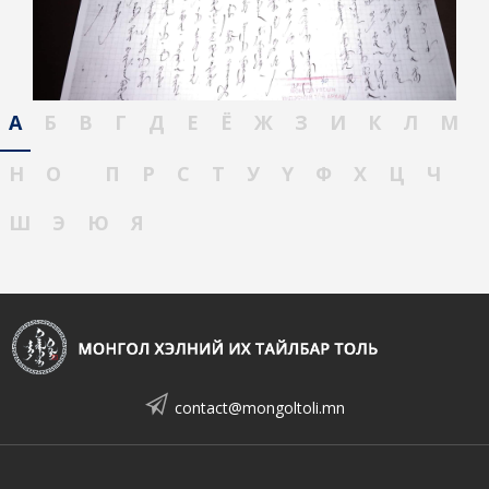
А
Б
В
Г
Д
Е
Ё
Ж
З
И
К
Л
М
Н
О
П
Р
С
Т
У
Ү
Ф
Х
Ц
Ч
Ш
Э
Ю
Я
contact@mongoltoli.mn