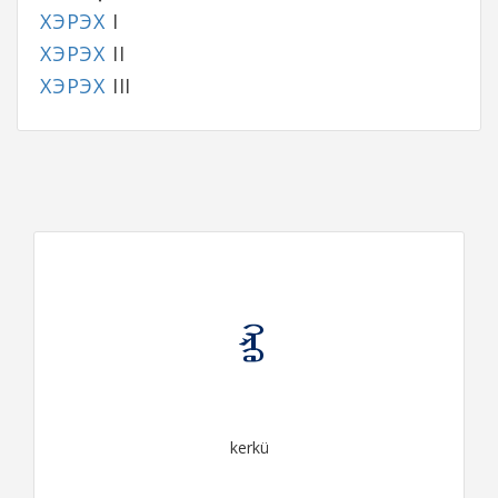
ХЭРЭХ
I
ХЭРЭХ
II
ХЭРЭХ
III
ᠬᠡᠷᠬᠦ
kerkü