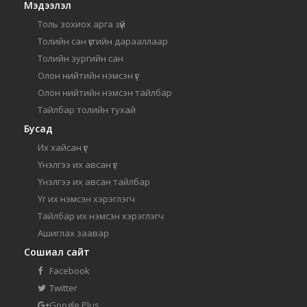
Мэдээлэл
Толь зохиох арга зүй
Толийн сан үсгийн дарааллаар
Толийн зургийн сан
Олон нийтийн нэмсэн үг
Олон нийтийн нэмсэн тайлбар
Тайлбар толийн тухай
Бусад
Их хайсан үг
Үнэлгээ их авсан үг
Үнэлгээ их авсан тайлбар
Үг их нэмсэн хэрэглэгч
Тайлбар их нэмсэн хэрэглэгч
Ашиглах заавар
Сошиал сайт
Facebook
Twitter
Google Plus