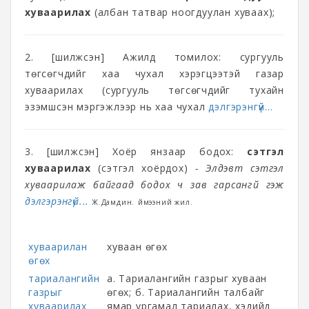
хуваарилах
(албан татвар ноогдуулан хуваах);
2. [шилжсэн] Ажилд томилох: сургууль
төгсөгчдийг хаа чухал хэрэгцээтэй газар
хуваарилах (сургууль төгсөгчдийг тухайн
эзэмшсэн мэргэжлээр нь хаа чухал
дэлгэрэнгүй...
3. [шилжсэн] Хоёр янзаар бодох:
сэтгэл
хуваарилах
(сэтгэл хоёрдох)
- Элдэвт сэтгэл
хуваарилаж байгаад бодох ч зав гарсангүй гэж
дэлгэрэнгүй...
Ж.Дамдин. Үймээний жил.
хуваарилан
хуваан өгөх
өгөх
тариалангийн
а. Тариалангийн газрыг хуваан
газрыг
өгөх; б. Тариалангийн талбайг
хуваарилах
ямар ургамал тариалах, хэдийд