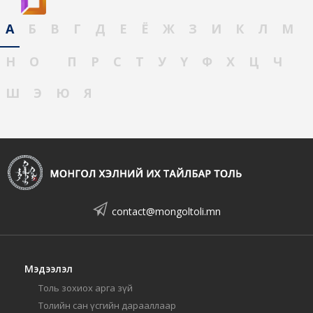
А
Б
В
Г
Д
Е
Ё
Ж
З
И
К
Л
М
Н
О
П
Р
С
Т
У
Ү
Ф
Х
Ц
Ч
Ш
Э
Ю
Я
contact@mongoltoli.mn
Мэдээлэл
Толь зохиох арга зүй
Толийн сан үсгийн дарааллаар