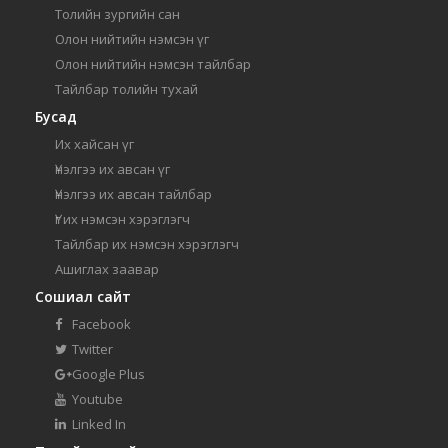
Толийн зургийн сан
Олон нийтийн нэмсэн үг
Олон нийтийн нэмсэн тайлбар
Тайлбар толийн тухай
Бусад
Их хайсан үг
Үнэлгээ их авсан үг
Үнэлгээ их авсан тайлбар
Үг их нэмсэн хэрэглэгч
Тайлбар их нэмсэн хэрэглэгч
Ашиглах заавар
Сошиал сайт
Facebook
Twitter
Google Plus
Youtube
Linked In