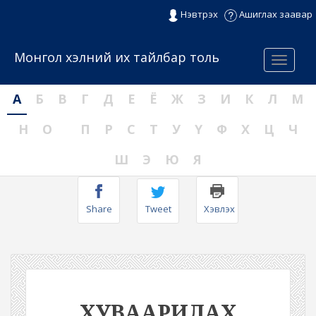
Нэвтрэх
Ашиглах заавар
Монгол хэлний их тайлбар толь
Menu
А
Б
В
Г
Д
Е
Ё
Ж
З
И
К
Л
М
Н
О
П
Р
С
Т
У
Ү
Ф
Х
Ц
Ч
Ш
Э
Ю
Я
Share
Tweet
Хэвлэх
ХУВААРИЛАХ