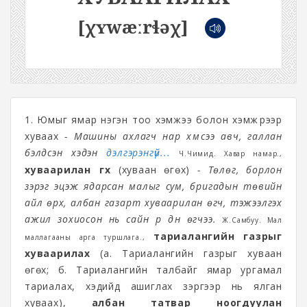
[χʏwæːrɬəχ]
1. Юмыг ямар нэгэн тоо хэмжээ болон хэмжүүрээр
хуваах
- Машины ахлагч нар хүмүүсээ авч, галлан
бэлдсэн хэдэн
дэлгэрэнгүй...
Ч.Чимид. Хавар намар.,
хуваарилан өгөх
(хуваан өгөх)
- Төлөг, борлон
зэрэг эцэж ядарсан малыг сум, бригадын төвийн
айл өрх, албан газарт хуваарилан өгч, тэжээлгэх
ажил зохиосон нь сайн үр дүн өгчээ.
Ж.Самбуу. Мал
тариалангийн газрыг
маллагааны арга туршлага.,
хуваарилах
(а. Тариалангийн газрыг хуваан
өгөх; б. Тариалангийн талбайг ямар ургамал
тариалах, хэдийд ашиглах зэргээр нь ялган
хуваах),
албан татвар ноогдуулан