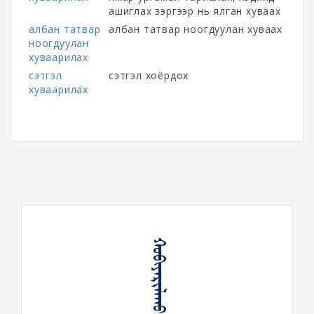
ашиглах зэргээр нь ялган хуваах
албан татвар
албан татвар ноогдуулан хуваах
ноогдуулан
хуваарилах
сэтгэл
сэтгэл хоёрдох
хуваарилах
ᠬᠤᠪᠢᠶᠠᠷᠢᠯᠠᠬᠤ