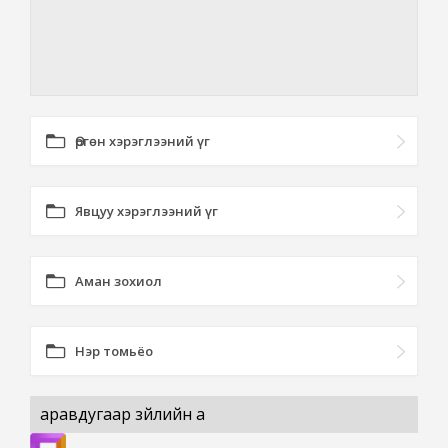
Өргөн хэрэглээний үг
Явцуу хэрэглээний үг
Аман зохиол
Нэр томьёо
аравдугаар зүйлийн а