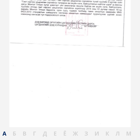
А
Б
В
Г
Д
Е
Ё
Ж
З
И
К
Л
М