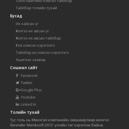
Олон нийтийн нэмсэн тайлбар
Тайлбар толийн тухай
Бусад
Их хайсан үг
Үнэлгээ их авсан үг
Үнэлгээ их авсан тайлбар
Үг их нэмсэн хэрэглэгч
Тайлбар их нэмсэн хэрэглэгч
Ашиглах заавар
Сошиал сайт
Facebook
Twitter
Google Plus
Youtube
Linked In
Толийн тухай
Тус толь нь Мөнхгал компанийн зөвшөөрлөөр монгол
бичгийн 'Menksoft 2012' үсгийн тиг хэрэглэж байна.