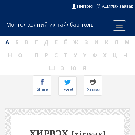
Нэвтрэх
Ашиглах заавар
Монгол хэлний их тайлбар толь
Menu
А
Б
В
Г
Д
Е
Ё
Ж
З
И
К
Л
М
Н
О
П
Р
С
Т
У
Ү
Ф
Х
Ц
Ч
Ш
Э
Ю
Я
Share
Tweet
Хэвлэх
ХИРВЭХ
[xirwəx]