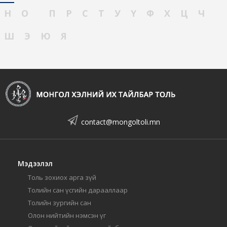
Н
О
П
Р
С
Т
У
Ү
Ф
Х
Ц
Ч
Ш
Э
Ю
Я
contact@mongoltoli.mn
Мэдээлэл
Толь зохиох арга зүй
Толийн сан үсгийн дарааллаар
Толийн зургийн сан
Олон нийтийн нэмсэн үг