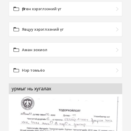
Өргөн хэрэглээний үг
Явцуу хэрэглээний үг
Аман зохиол
Нэр томьёо
урмыг нь хугалах