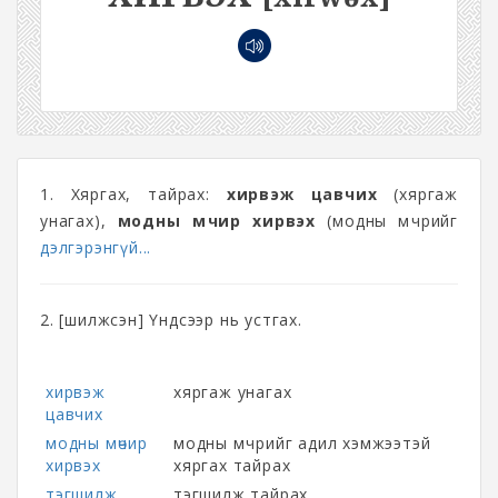
1. Хяргах, тайрах:
хирвэж цавчих
(хяргаж
унагах),
модны мөчир хирвэх
(модны мөчрийг
дэлгэрэнгүй...
2. [шилжсэн] Үндсээр нь устгах.
хирвэж
хяргаж унагах
цавчих
модны мөчир
модны мөчрийг адил хэмжээтэй
хирвэх
хяргах тайрах
тэгшилж
тэгшилж тайрах