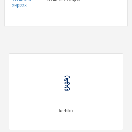
хирвэх
ᠬᠡᠷᠪᠢᠬᠦ
kerbikü