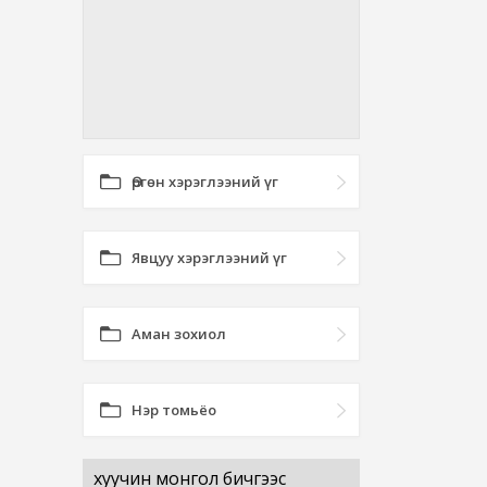
Өргөн хэрэглээний үг
Явцуу хэрэглээний үг
Аман зохиол
Нэр томьёо
хуучин монгол бичгээс