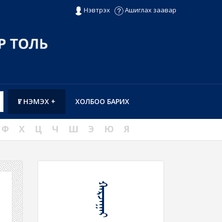
Нэвтрэх
Ашиглах заавар
ҮГ НЭМЭХ +
ХОЛБОО БАРИХ
Ф
Х
Ц
Ч
Ш
Э
Ю
Я
ᠬᠠᠷᠵᠠᠭᠠᠷ ᠬᠡᠷᠵᠡᠭᠡᠷ