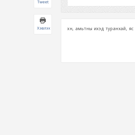
Tweet
Хэвлэх
хүн, амьтны ихэд туранхай, я