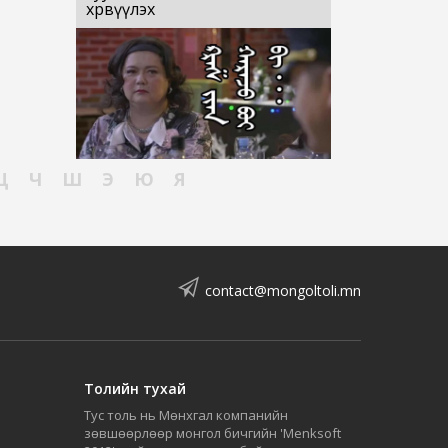
хөрвүүлэх
Ц
Ч
Ш
Э
Ю
Я
contact@mongoltoli.mn
Толийн тухай
Тус толь нь Мөнхгал компанийн
зөвшөөрлөөр монгол бичгийн 'Menksoft