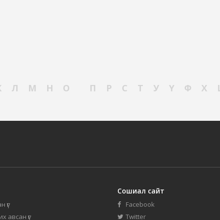
К
Л
М
Н
О
П
Р
С
Т
У
Ү
Ф
Х
Сошиал сайт
н үг
Facebook
их авсан үг
Twitter