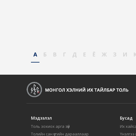
А
Б
В
Г
Д
Е
Ё
Ж
З
И
Мэдээлэл
Бусад
Толь зохиох арга зүй
Их хайса
Толийн сан үсгийн дарааллаар
Үнэлгээ 