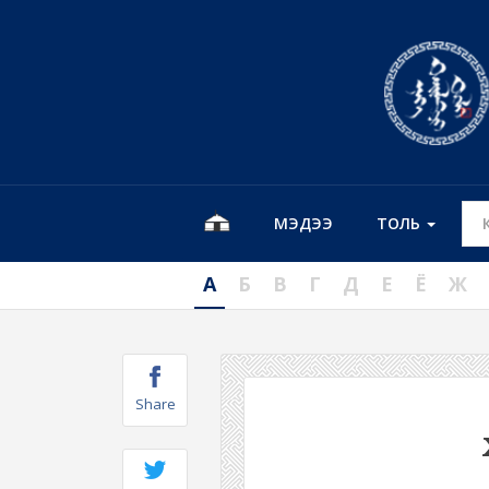
МЭДЭЭ
ТОЛЬ
А
Б
В
Г
Д
Е
Ё
Ж
Share