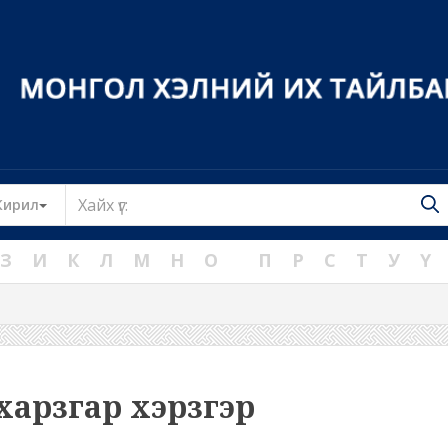
Toggle Dropdown
Кирил
З
И
К
Л
М
Н
О
П
Р
С
Т
У
Ү
харзгар хэрзгэр