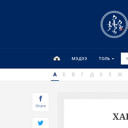
МЭДЭЭ
ТОЛЬ
А
Б
В
Г
Д
Е
Ё
Ж
Share
ХА