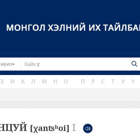
Toggle Dropdown
Кирил
З
И
К
Л
М
Н
О
П
Р
С
Т
У
Ү
НЦУЙ
I
[χanʦʰoi]