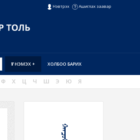
Нэвтрэх
Ашиглах заавар
ҮГ НЭМЭХ +
ХОЛБОО БАРИХ
Ф
Х
Ц
Ч
Ш
Э
Ю
Я
ᠬᠠᠨᠴᠤᠶ