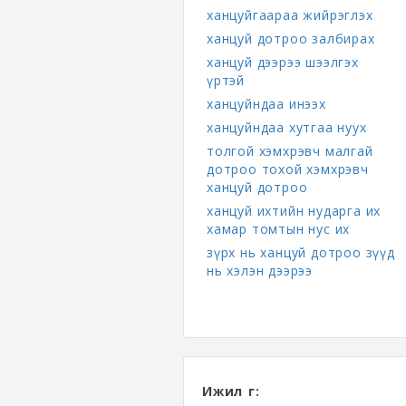
ханцуйгаараа жийрэглэх
ханцуй дотроо залбирах
ханцуй дээрээ шээлгэх
үртэй
ханцуйндаа инээх
ханцуйндаа хутгаа нуух
толгой хэмхрэвч малгай
дотроо тохой хэмхрэвч
ханцуй дотроо
ханцуй ихтийн нударга их
хамар томтын нус их
зүрх нь ханцуй дотроо зүүд
нь хэлэн дээрээ
Ижил үг: