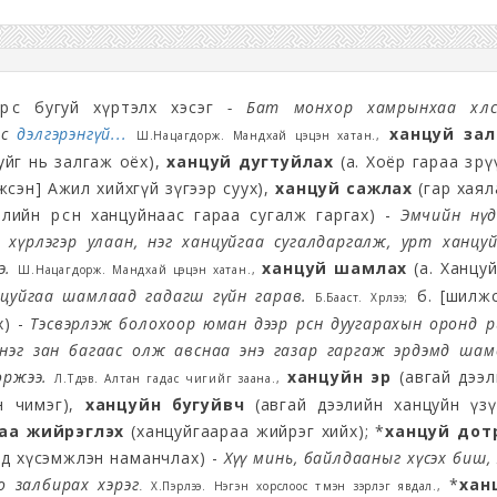
рөөс бугуй хүртэлх хэсэг
- Бат монхор хамрынхаа хөлс
ас
дэлгэрэнгүй...
ханцуй зал
Ш.Нацагдорж. Мандхай цэцэн хатан.,
уйг нь залгаж оёх),
ханцуй дугтуйлах
(а. Хоёр гараа зөр
жсэн] Ажил хийхгүй зүгээр суух),
ханцуй сажлах
(гар хаял
лийн өрөөсөн ханцуйнаас гараа сугалж гаргах) -
Эмчийн нүд
 хүрлэгэр улаан, нэг ханцуйгаа сугалдаргалж, урт ханцу
э.
ханцуй шамлах
(а. Ханцу
Ш.Нацагдорж. Мандхай цэцэн хатан.,
нцуйгаа шамлаад гадагш гүйн гарав.
б. [шилжс
Б.Бааст. Хүрлээ;
х) -
Тэсвэрлэж болохоор юман дээр өрсөн дуугарахын оронд өөри
нэг зан багаас олж авснаа энэ газар гаргаж эрдэмд шам
оржээ.
ханцуйн эрүү
(авгай дээл
Л.Түдэв. Алтан гадас чигийг заана.,
эн чимэг),
ханцуйн бугуйвч
(авгай дээлийн ханцуйн үзү
аа жийрэглэх
(ханцуйгаараа жийрэг хийх); *
ханцуй дот
эд хүсэмжлэн наманчлах) -
Хүү минь, байлдааныг хүсэх биш,
о залбирах хэрэг
*
хан
.
Х.Пэрлээ. Нэгэн хорслоос түмэн зэрлэг явдал.,