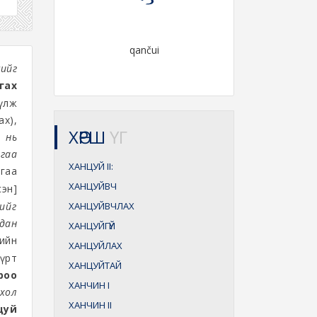
qančui
ийг
гах
үүлж
ах),
ХӨРШ
ҮГ
 нь
йгаа
ХАНЦУЙ
II:
йгаа
ХАНЦУЙВЧ
эн]
йгөө
ХАНЦУЙВЧЛАХ
дан
ХАНЦУЙГҮЙ
ийн
ХАНЦУЙЛАХ
үрт
ХАНЦУЙТАЙ
роо
ХАНЧИН
I
 хол
ХАНЧИН
II
цуй