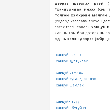
дээрээ шээлгэх үртэй
(т
*
ханцуйндаа инээх
(сэм т
толгой хэмхрэвч малгай 
(ходоод хагаравч тогоон дотр
засах гэсэн санаа),
ханцуй и
Сав нь том бол доторх нь ар
зүүд нь хэлэн дээрээ
[зүйр цэ
ханцуй залгах
ханцуй дугтуйлах
ханцуй сажлах
ханцуй сугалдаргалах
ханцуй шамлах
ханцуйн эрүү
ханцуйн бугуйвч