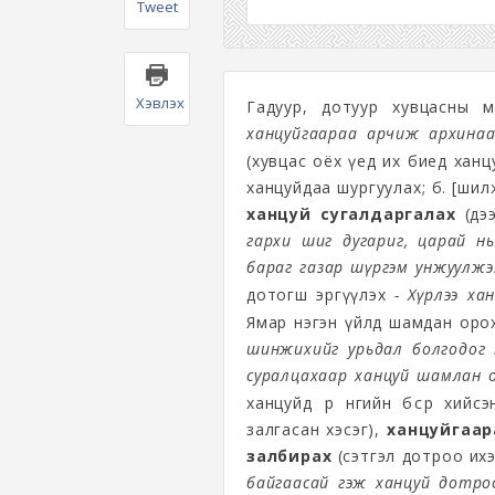
Tweet
Хэвлэх
Гадуур, дотуур хувцасны мө
ханцуйгаараа арчиж архина
(хувцас оёх үед их биед ханц
ханцуйдаа шургуулах; б. [шил
ханцуй сугалдаргалах
(дээ
гархи шиг дугариг, царай нь
бараг газар шүргэм унжуулжэ
дотогш эргүүлэх
- Хүрлээ ха
Ямар нэгэн үйлд шамдан оро
шинжихийг урьдал болгодог 
суралцахаар ханцуй шамлан 
ханцуйд өөр өнгийн бөсөөр хийс
залгасан хэсэг),
ханцуйгаар
залбирах
(сэтгэл дотроо их
байгаасай гэж ханцуй дотро