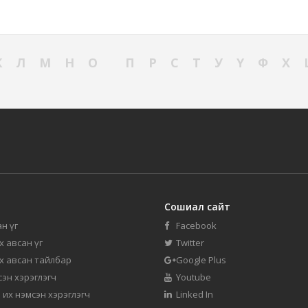
К
Л
М
Н
О
П
Р
С
Т
У
Ү
Ф
Х
Сошиал сайт
н үг
Facebook
их авсан үг
Twitter
их авсан тайлбар
Google Plus
мсэн хэрэглэгч
Youtube
 их нэмсэн хэрэглэгч
Linked In