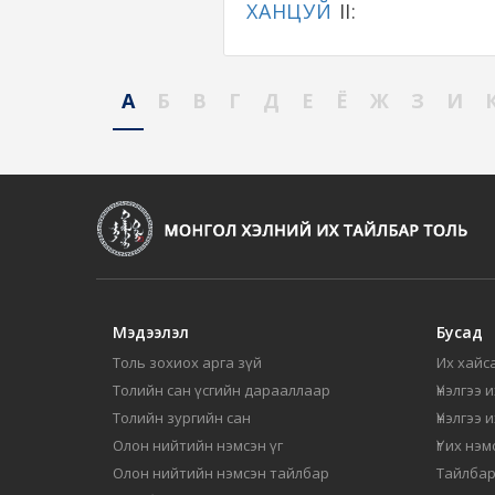
ХАНЦУЙ
II:
А
Б
В
Г
Д
Е
Ё
Ж
З
И
Мэдээлэл
Бусад
Толь зохиох арга зүй
Их хайса
Толийн сан үсгийн дарааллаар
Үнэлгээ 
Толийн зургийн сан
Үнэлгээ 
Олон нийтийн нэмсэн үг
Үг их нэ
Олон нийтийн нэмсэн тайлбар
Тайлбар