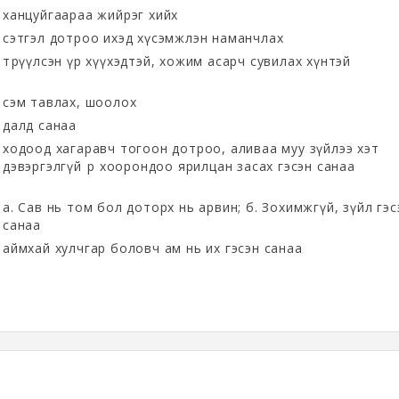
ханцуйгаараа жийрэг хийх
сэтгэл дотроо ихэд хүсэмжлэн наманчлах
төрүүлсэн үр хүүхэдтэй, хожим асарч сувилах хүнтэй
сэм тавлах, шоолох
далд санаа
ходоод хагаравч тогоон дотроо, аливаа муу зүйлээ хэт
дэвэргэлгүй өөр хоорондоо ярилцан засах гэсэн санаа
а. Сав нь том бол доторх нь арвин; б. Зохимжгүй, зүйл гэс
санаа
аймхай хулчгар боловч ам нь их гэсэн санаа