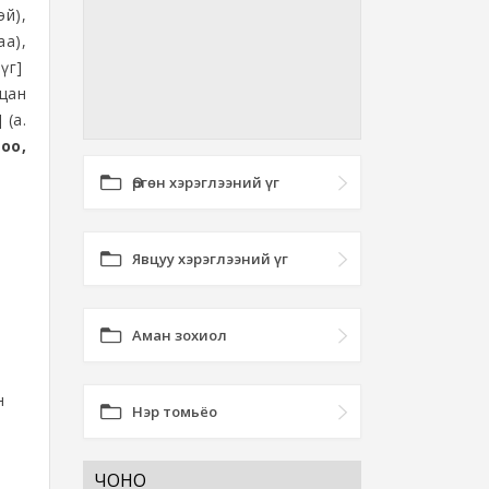
й),
а),
үг]
лцан
 (а.
оо,
Өргөн хэрэглээний үг
Явцуу хэрэглээний үг
Аман зохиол
н
Нэр томьёо
ЧОНО