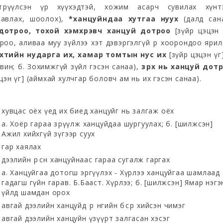
өрүүлсэн үр хүүхэдтэй, хожим асарч сувилах хүнтэ
авлах, шоолох),
*ханцуйндаа хутгаа нуух
(далд сана
дотроо, тохой хэмхрэвч ханцуй дотроо
[зүйр цэцэн 
оо, аливаа муу зүйлээ хэт дэвэргэлгүй өөр хоорондоо яри
хтийн нударга их, хамар томтын нус их
[зүйр цэцэн үг]
вин; б. Зохимжгүй зүйл гэсэн санаа),
зүрх нь ханцуй дотр
цэн үг] (аймхай хулчгар боловч ам нь их гэсэн санаа).
хувцас оёх үед их биед ханцуйг нь залгаж оёх
а. Хоёр гараа зөрүүлж ханцуйдаа шургуулах; б. [шилжсэн]
Ажил хийхгүй зүгээр суух
гар хаялах
дээлийн өрөөсөн ханцуйнаас гараа сугалж гаргах
а. Ханцуйгаа дотогш эргүүлэх - Хүрлээ ханцуйгаа шамлаад
гадагш гүйн гарав. Б.Бааст. Хүрлээ; б. [шилжсэн] Ямар нэгэ
үйлд шамдан орох
авгай дээлийн ханцуйд өөр өнгийн бөсөөр хийсэн чимэг
авгай дээлийн ханцуйн үзүүрт залгасан хэсэг