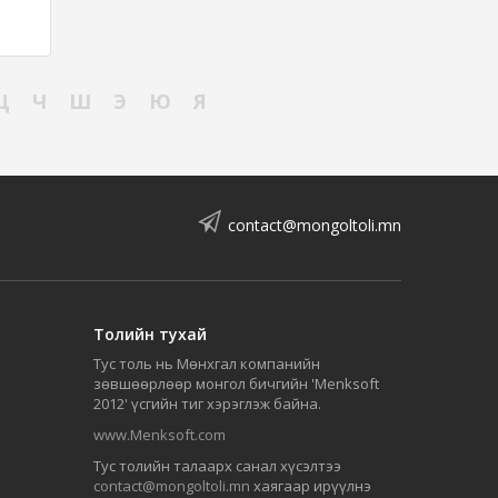
Ц
Ч
Ш
Э
Ю
Я
contact@mongoltoli.mn
Толийн тухай
Тус толь нь Мөнхгал компанийн
зөвшөөрлөөр монгол бичгийн 'Menksoft
2012' үсгийн тиг хэрэглэж байна.
www.Menksoft.com
Тус толийн талаарх санал хүсэлтээ
contact@mongoltoli.mn
хаягаар ирүүлнэ