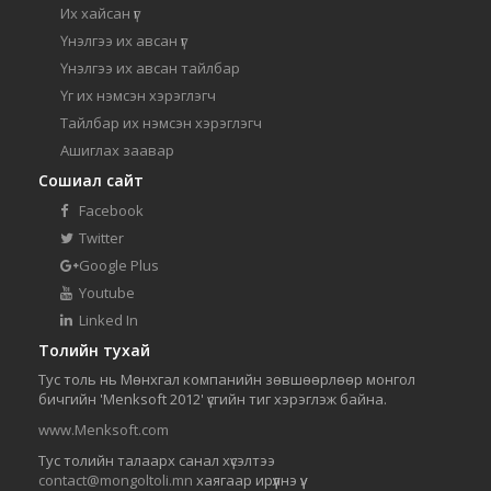
Их хайсан үг
Үнэлгээ их авсан үг
Үнэлгээ их авсан тайлбар
Үг их нэмсэн хэрэглэгч
Тайлбар их нэмсэн хэрэглэгч
Ашиглах заавар
Сошиал сайт
Facebook
Twitter
Google Plus
Youtube
Linked In
Толийн тухай
Тус толь нь Мөнхгал компанийн зөвшөөрлөөр монгол
бичгийн 'Menksoft 2012' үсгийн тиг хэрэглэж байна.
www.Menksoft.com
Тус толийн талаарх санал хүсэлтээ
contact@mongoltoli.mn
хаягаар ирүүлнэ үү.