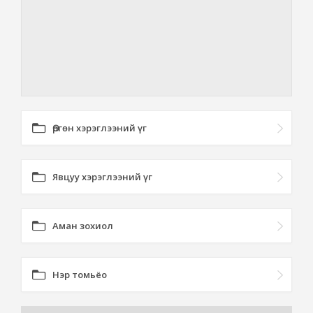
Өргөн хэрэглээний үг
Явцуу хэрэглээний үг
Аман зохиол
Нэр томьёо