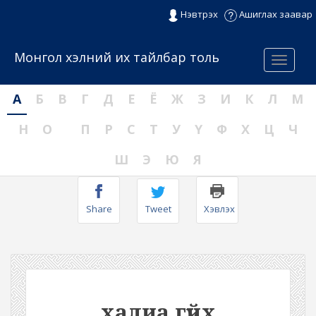
Нэвтрэх
Ашиглах заавар
Монгол хэлний их тайлбар толь
Menu
А
Б
В
Г
Д
Е
Ё
Ж
З
И
К
Л
М
Н
О
П
Р
С
Т
У
Ү
Ф
Х
Ц
Ч
Ш
Э
Ю
Я
Share
Tweet
Хэвлэх
халиа гүйх