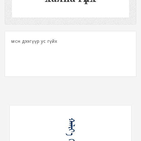
мөсөн дээгүүр ус гүйх
ᠬᠠᠯᠢᠶ᠎ᠠ ᠭᠦᠶᠦᠬᠦ