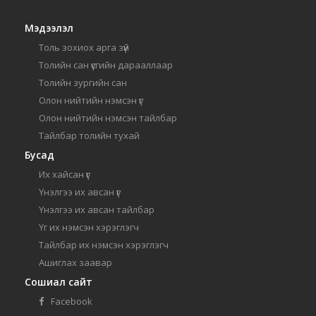
Мэдээлэл
Толь зохиох арга зүй
Толийн сан үсгийн дарааллаар
Толийн зургийн сан
Олон нийтийн нэмсэн үг
Олон нийтийн нэмсэн тайлбар
Тайлбар толийн тухай
Бусад
Их хайсан үг
Үнэлгээ их авсан үг
Үнэлгээ их авсан тайлбар
Үг их нэмсэн хэрэглэгч
Тайлбар их нэмсэн хэрэглэгч
Ашиглах заавар
Сошиал сайт
Facebook