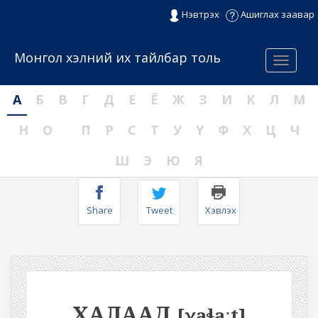
Нэвтрэх
Ашиглах заавар
Монгол хэлний их тайлбар толь
Menu
А
Б
В
Г
Д
Е
Ё
Ж
З
И
К
Л
М
Н
О
П
Р
С
Т
У
Ү
Ф
Х
Ц
Ч
Ш
Э
Ю
Я
Share
Tweet
Хэвлэх
ХАЛААД
[χaɬaːt]