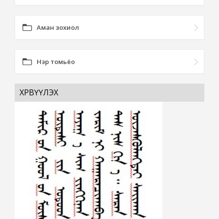
Аман зохиол
Нэр томьёо
ХӨРВҮҮЛЭХ