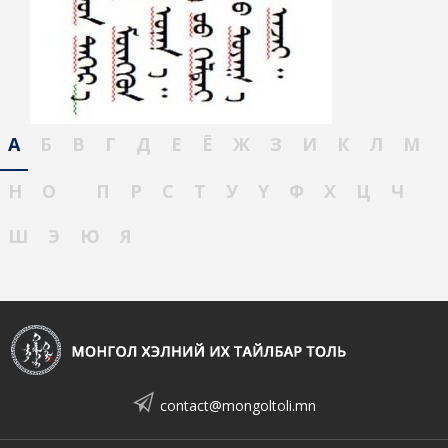
А
Б
В
Г
Д
Е
Ё
Ж
З
И
К
Л
М
Н
О
П
Р
С
Т
У
Ү
Ф
Х
Ц
Ч
Ш
Э
Ю
Я
contact@mongoltoli.mn