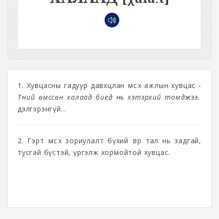
1. Хувцасны гадуур давхцлан өмсөх ажлын хувцас -
Түүний өмссөн халаад биед нь хэтэрхий томджээ.
дэлгэрэнгүй...
2. Гэрт өмсөх зориулалт бүхий өвөр тал нь задгай,
тусгай бүстэй, үргэлж хормойтой хувцас.