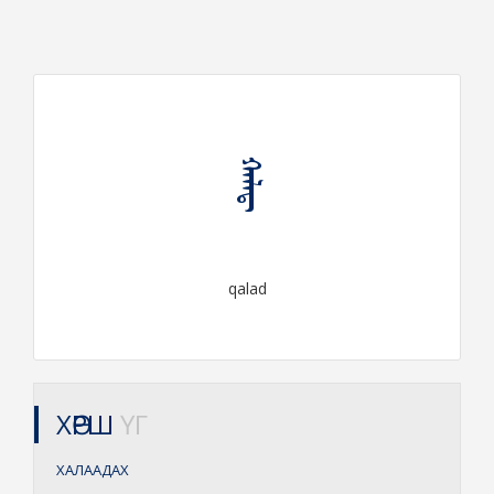
ᠬᠠᠯᠠᠳ᠋
qalad
ХӨРШ
ҮГ
ХАЛААДАХ