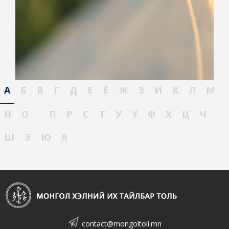
А
Б
В
Г
Д
Е
Ё
Ж
З
И
К
Л
М
Н
О
П
Р
С
Т
У
Ү
Ф
Х
Ц
Ч
Ш
Э
Ю
Я
contact@mongoltoli.mn