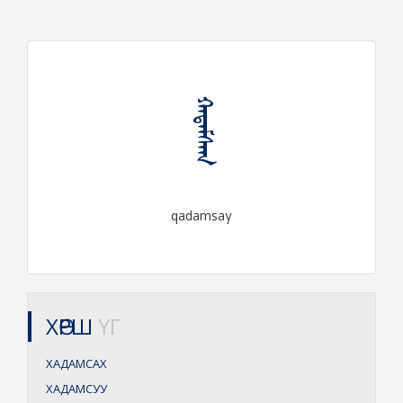
ᠬᠠᠳᠠᠮᠰᠠᠭ
qadamsaγ
ХӨРШ
ҮГ
ХАДАМСАХ
ХАДАМСУУ