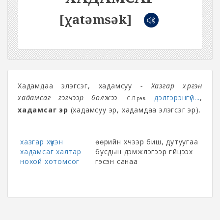
[χatəmsək]
Хадамдаа элэгсэг, хадамсуу
- Хазгар хүргэн
хадамсаг гэгчээр болжээ
дэлгэрэнгүй...
,
. С.Пүрэв.
хадамсаг эр
(хадамсуу эр, хадамдаа элэгсэг эр).
хазгар хүүхэн
өөрийн хүчээр биш, дутуугаа
хадамсаг халтар
бусдын дэмжлэгээр гүйцээх
нохой хотомсог
гэсэн санаа