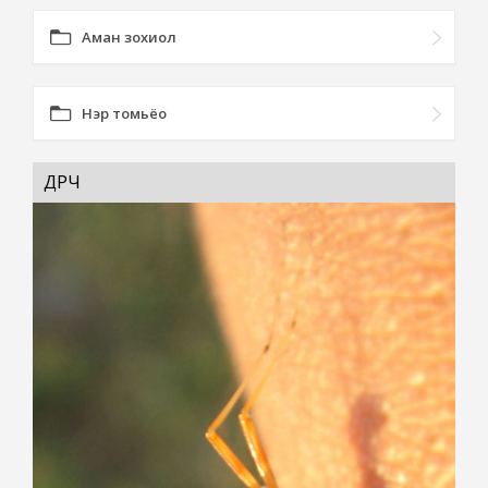
Аман зохиол
Нэр томьёо
ӨДӨРЧ