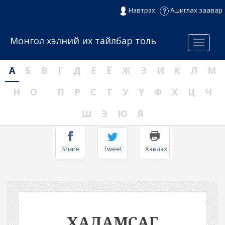
Нэвтрэх
Ашиглах заавар
Монгол хэлний их тайлбар толь
Menu
А
Б
В
Г
Д
Е
Ё
Ж
З
И
К
Л
М
Н
О
П
Р
С
Т
У
Ү
Ф
Х
Ц
Ч
Ш
Э
Ю
Я
Share
Tweet
Хэвлэх
ХАДАМСАГ