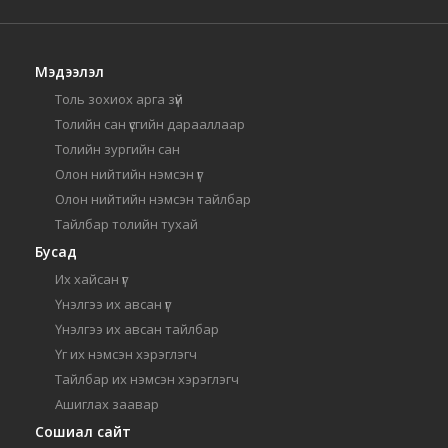
Мэдээлэл
Толь зохиох арга зүй
Толийн сан үсгийн дарааллаар
Толийн зургийн сан
Олон нийтийн нэмсэн үг
Олон нийтийн нэмсэн тайлбар
Тайлбар толийн тухай
Бусад
Их хайсан үг
Үнэлгээ их авсан үг
Үнэлгээ их авсан тайлбар
Үг их нэмсэн хэрэглэгч
Тайлбар их нэмсэн хэрэглэгч
Ашиглах заавар
Сошиал сайт