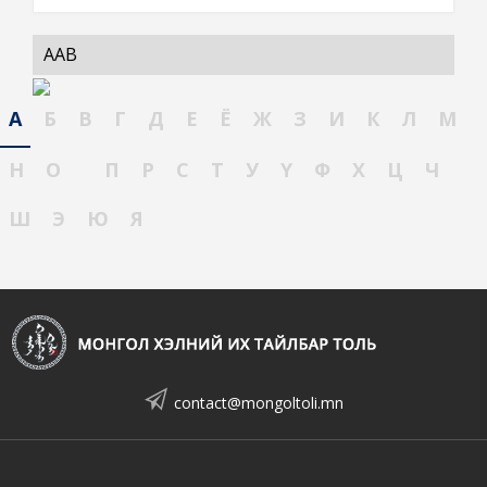
ААВ
А
Б
В
Г
Д
Е
Ё
Ж
З
И
К
Л
М
Н
О
П
Р
С
Т
У
Ү
Ф
Х
Ц
Ч
Ш
Э
Ю
Я
contact@mongoltoli.mn