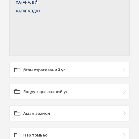
ХАГАРАЛГҮЙ
ХАГАРАЛДАХ
Өргөн хэрэглээний үг
Явцуу хэрэглээний үг
Аман зохиол
Нэр томьёо