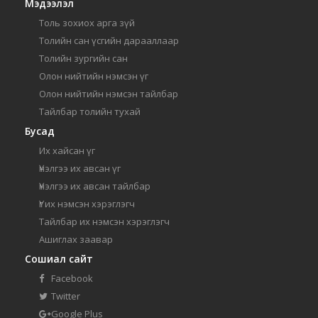
Мэдээлэл
Толь зохиох арга зүй
Толийн сан үсгийн дарааллаар
Толийн зургийн сан
Олон нийтийн нэмсэн үг
Олон нийтийн нэмсэн тайлбар
Тайлбар толийн тухай
Бусад
Их хайсан үг
Үнэлгээ их авсан үг
Үнэлгээ их авсан тайлбар
Үг их нэмсэн хэрэглэгч
Тайлбар их нэмсэн хэрэглэгч
Ашиглах заавар
Сошиал сайт
Facebook
Twitter
Google Plus