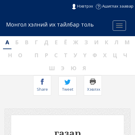
Нэвтрэх
Ашиглах заавар
Монгол хэлний их тайлбар толь
Menu
А
Б
В
Г
Д
Е
Ё
Ж
З
И
К
Л
М
Н
О
П
Р
С
Т
У
Ү
Ф
Х
Ц
Ч
Ш
Э
Ю
Я
Share
Tweet
Хэвлэх
газар