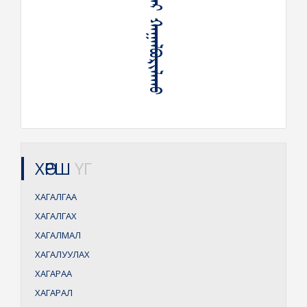
ᠭᠠᠵᠠᠷ ᠬᠠᠭᠠᠯᠪᠤᠷᠢᠯᠠᠬᠤ
ХӨРШ
ҮГ
ХАГАЛГАА
ХАГАЛГАХ
ХАГАЛМАЛ
ХАГАЛУУЛАХ
ХАГАРАА
ХАГАРАЛ