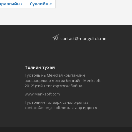
араагийн
Сүүлийн
contact@mongoltoli.mn
Толийн тухай
Тус толь нь Мөнхгал компанийн
зөвшөөрлөөр монгол бичгийн 'Menksoft
2012' үсгийн тиг хэрэглэж байна.
www.Menksoft.com
Тус толийн талаарх санал хүсэлтээ
contact@mongoltoli.mn
хаягаар ирүүлнэ үү.