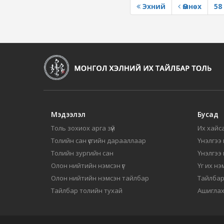
Эхний
Өмнөх
58
Мэдээлэл
Бусад
Толь зохиох арга зүй
Их хайса
Толийн сан үсгийн дарааллаар
Үнэлгээ 
Толийн зургийн сан
Үнэлгээ
Олон нийтийн нэмсэн үг
Үг их нэ
Олон нийтийн нэмсэн тайлбар
Тайлбар
Тайлбар толийн тухай
Ашиглах