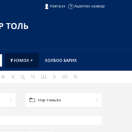
Нэвтрэх
Ашиглах заавар
ҮГ НЭМЭХ +
ХОЛБОО БАРИХ
Ф
Х
Ц
Ч
Ш
Э
Ю
Я
Нэр томьёо