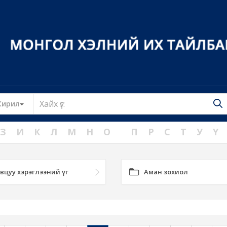
Toggle Dropdown
Кирил
З
И
К
Л
М
Н
О
П
Р
С
Т
У
Ү
вцуу хэрэглээний үг
Аман зохиол