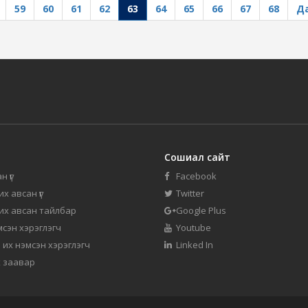
59
60
61
62
63
64
65
66
67
68
Д
Сошиал сайт
н үг
Facebook
их авсан үг
Twitter
 их авсан тайлбар
Google Plus
мсэн хэрэглэгч
Youtube
 их нэмсэн хэрэглэгч
Linked In
 заавар