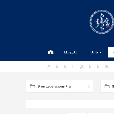
МЭДЭЭ
ТОЛЬ
А
Б
В
Г
Д
Е
Ё
Ж
Өргөн хэрэглээний үг
Я