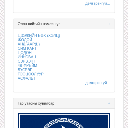
дэлгэрэнгүй...
Олон нийтийн нэмсэн үг
+
ЦЭЭЖИЙН БӨХ (ХЭЛЦ)
ЖОДОЙ
АНДГААР(Ь)
СИМ КАРТ
ЦОДОН
ИННОВАЦ
СЭРВЭН II
4Д ФРЕЙМ
БҮСРЭГ
ТООЦООЛУУР
АСФАЛЬТ
дэлгэрэнгүй...
Гар утасны хувилбар
+