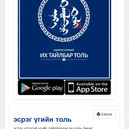
Хэвлэх
эсрэг үгийн толь
эсрэг утгатай үгийг тайлбарласан толь бичиг