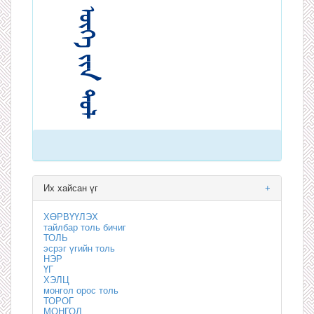
Их хайсан үг
+
ХӨРВҮҮЛЭХ
тайлбар толь бичиг
ТОЛЬ
эсрэг үгийн толь
НЭР
ҮГ
ХЭЛЦ
монгол орос толь
ТОРОГ
МОНГОЛ