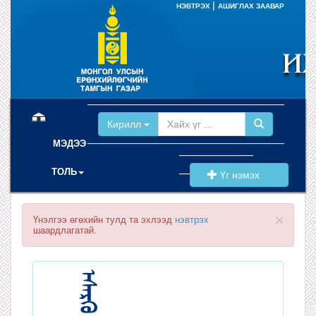
|
НЭВТРЭХ
АШИГЛАХ ЗААВАР
(current)
Кирилл
МЭДЭЭ
ТОЛЬ
Үг нэмэх
×
Үнэлгээ өгөхийн тулд та эхлээд
нэвтрэх
шаардлагатай.