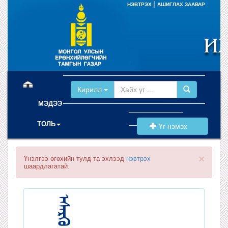
|
НЭВТРЭХ
АШИГЛАХ ЗААВАР
(current)
Кирилл
МЭДЭЭ
ТОЛЬ
Үг нэмэх
×
Үнэлгээ өгөхийн тулд та эхлээд
нэвтрэх
шаардлагатай.