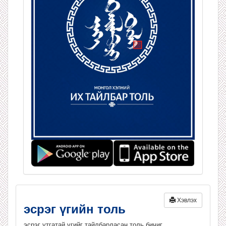
Хэвлэх
эсрэг үгийн толь
эсрэг утгатай үгийг тайлбарласан толь бичиг