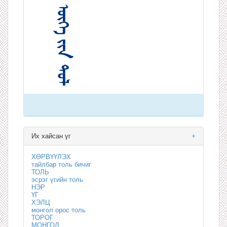
Их хайсан үг
+
ХӨРВҮҮЛЭХ
тайлбар толь бичиг
ТОЛЬ
эсрэг үгийн толь
НЭР
ҮГ
ХЭЛЦ
монгол орос толь
ТОРОГ
МОНГОЛ