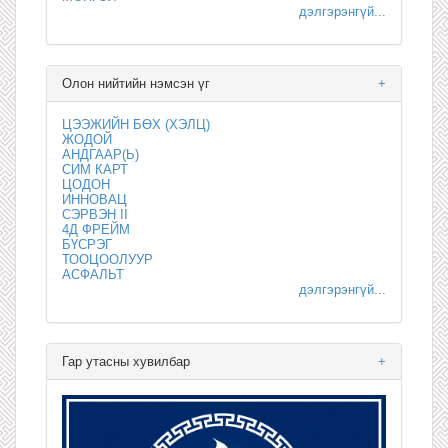
дэлгэрэнгүй...
Олон нийтийн нэмсэн үг
+
ЦЭЭЖИЙН БӨХ (ХЭЛЦ)
ЖОДОЙ
АНДГААР(Ь)
СИМ КАРТ
ЦОДОН
ИННОВАЦ
СЭРВЭН II
4Д ФРЕЙМ
БҮСРЭГ
ТООЦООЛУУР
АСФАЛЬТ
дэлгэрэнгүй...
Гар утасны хувилбар
+