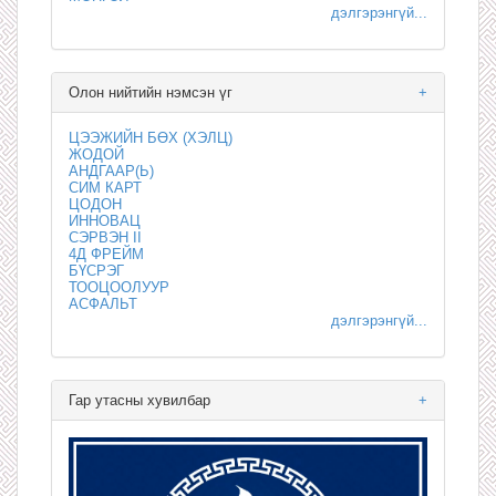
дэлгэрэнгүй...
Олон нийтийн нэмсэн үг
+
ЦЭЭЖИЙН БӨХ (ХЭЛЦ)
ЖОДОЙ
АНДГААР(Ь)
СИМ КАРТ
ЦОДОН
ИННОВАЦ
СЭРВЭН II
4Д ФРЕЙМ
БҮСРЭГ
ТООЦООЛУУР
АСФАЛЬТ
дэлгэрэнгүй...
Гар утасны хувилбар
+