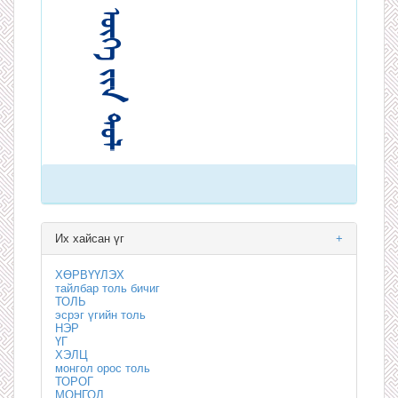
Их хайсан үг
+
ХӨРВҮҮЛЭХ
тайлбар толь бичиг
ТОЛЬ
эсрэг үгийн толь
НЭР
ҮГ
ХЭЛЦ
монгол орос толь
ТОРОГ
МОНГОЛ