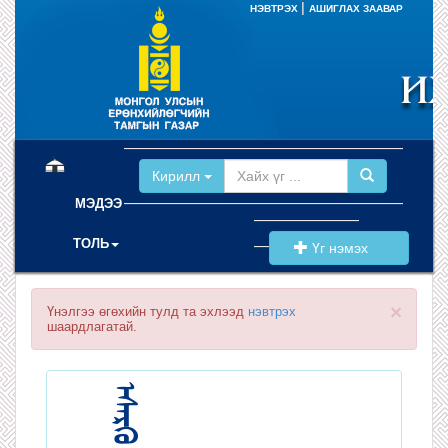
|
НЭВТРЭХ
АШИГЛАХ ЗААВАР
(current)
Кирилл
МЭДЭЭ
ТОЛЬ
Үг нэмэх
×
Үнэлгээ өгөхийн тулд та эхлээд
нэвтрэх
шаардлагатай.