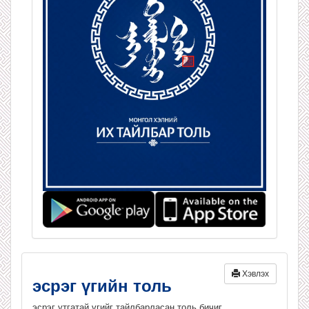
Хэвлэх
эсрэг үгийн толь
эсрэг утгатай үгийг тайлбарласан толь бичиг